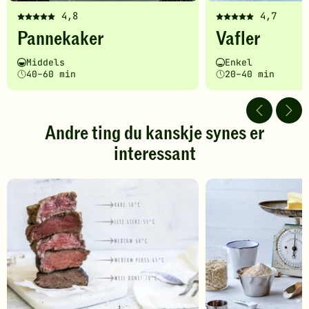
4,8
4,7
Denne
Denne
Pannekaker
Vafler
oppskriften
oppskriften
har
har
Vanskelighetsgrad
Tilberedningstid
Vanskelighetsgrad
Tilberedningstid
Middels
Enkel
fått
fått
40–60 min
20–40 min
5
5
av
av
5
5
stjerner.
stjerner.
Andre ting du kanskje synes er
Klikk
Klikk
interessant
for
for
å
å
gi
gi
din
din
vurdering.
vurdering.