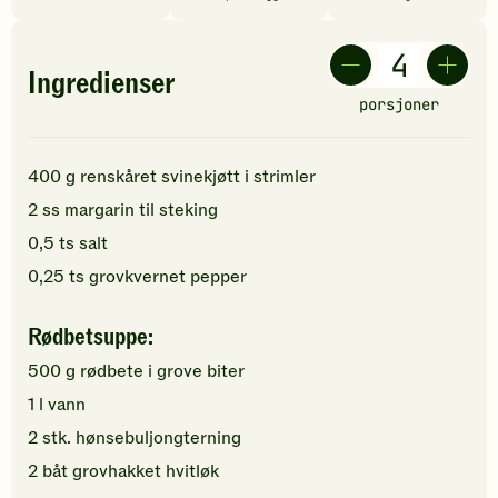
Ingredienser
porsjoner
400
g
renskåret svinekjøtt i strimler
2
ss
margarin
til steking
0,5
ts
salt
0,25
ts
grovkvernet
pepper
Rødbetsuppe:
500
g
rødbete
i grove biter
1
l
vann
2
stk.
hønsebuljongterning
2
båt
grovhakket
hvitløk