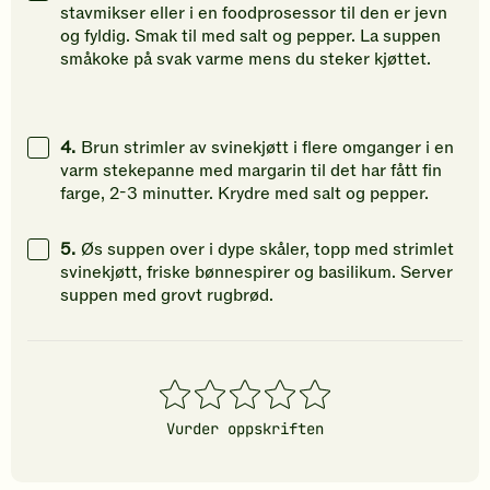
stavmikser eller i en foodprosessor til den er jevn
og fyldig. Smak til med salt og pepper. La suppen
småkoke på svak varme mens du steker kjøttet.
4.
Brun strimler av svinekjøtt i flere omganger i en
varm stekepanne med margarin til det har fått fin
farge, 2-3 minutter. Krydre med salt og pepper.
5.
Øs suppen over i dype skåler, topp med strimlet
svinekjøtt, friske bønnespirer og basilikum. Server
suppen med grovt rugbrød.
1
2
3
4
5
stjerner
stjerner
stjerner
stjerner
stjerner
Vurder oppskriften