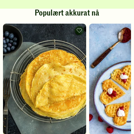
Populært akkurat nå
Pannekaker
-
legg
til
favoritter