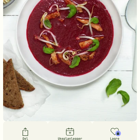
Del
Ukeplanlegger
Lagre