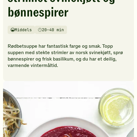
vurderinger.
bønnespirer
Bli
den
første
til
Middels
20–40 min
Vanskelighetsgrad
Tilberedningstid
å
vurdere
Rødbetsuppe har fantastisk farge og smak. Topp
denne
suppen med stekte strimler av norsk svinekjøtt, sprø
oppskriften.
bønnespirer og frisk basilikum, og du har et deilig,
varmende vintermåltid.