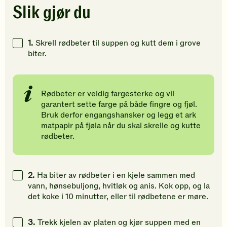
for
for
for
Slik gjør du
å
å
å
gi
gi
gi
din
din
din
1.
Skrell rødbeter til suppen og kutt dem i grove
vurdering.
vurdering.
vurdering
biter.
Rødbeter er veldig fargesterke og vil
garantert sette farge på både fingre og fjøl.
Bruk derfor engangshansker og legg et ark
matpapir på fjøla når du skal skrelle og kutte
rødbeter.
2.
Ha biter av rødbeter i en kjele sammen med
vann, hønsebuljong, hvitløk og anis. Kok opp, og la
det koke i 10 minutter, eller til rødbetene er møre.
3.
Trekk kjelen av platen og kjør suppen med en