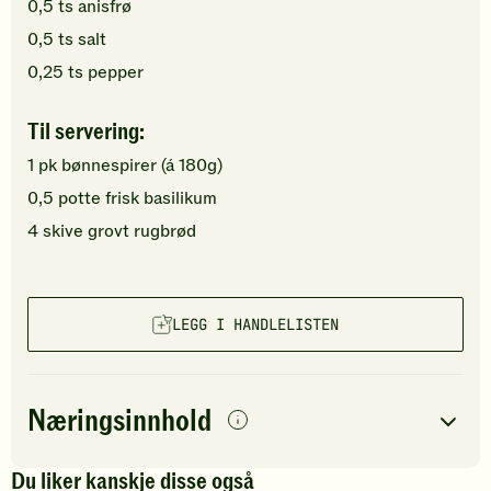
0,5
ts
anisfrø
0,5
ts
salt
0,25
ts
pepper
Til servering:
1
pk
bønnespirer
(á 180g)
0,5
potte
frisk basilikum
4
skive
grovt rugbrød
LEGG I HANDLELISTEN
Næringsinnhold
per
porsjon
Du liker kanskje disse også