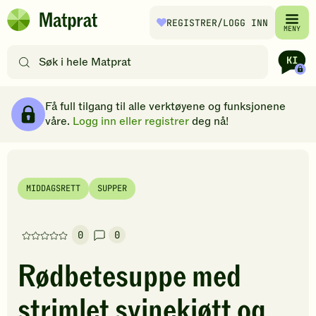
Hopp til hovedinnhold
REGISTRER
/LOGG INN
Matprat
MENY
hjemmeside
Søk
etter
oppskrifter
Ingredienser
Slik gjør du
Kommentarer
Brødsmulesti
eller
Få full tilgang til alle verktøyene og funksjonene
filtre
våre.
Logg inn eller registrer
deg nå!
MIDDAGSRETT
SUPPER
0
0
Denne
oppskriften
Rødbetesuppe med
har
foreløpig
strimlet svinekjøtt og
ingen