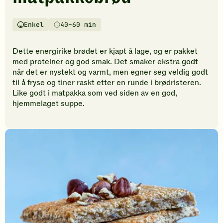
vurderinger.
Bli
den
Enkel
40–60 min
Vanskelighetsgrad
Tilberedningstid
første
til
Dette energirike brødet er kjapt å lage, og er pakket
å
med proteiner og god smak. Det smaker ekstra godt
vurdere
når det er nystekt og varmt, men egner seg veldig godt
denne
til å fryse og tiner raskt etter en runde i brødristeren.
oppskriften.
Like godt i matpakka som ved siden av en god,
hjemmelaget suppe.