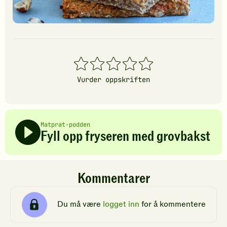
1
2
3
4
5
stjerner
stjerner
stjerner
stjerner
stjerner
Vurder oppskriften
Matprat-podden
Fyll opp fryseren med grovbakst
Kommentarer
Du må være
logget inn
for å kommentere