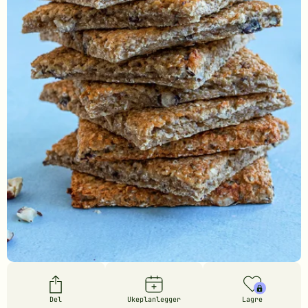
Del
Ukeplanlegger
Lagre