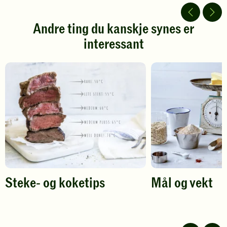
av
av
5
5
stjerner.
stjerner.
Andre ting du kanskje synes er
Klikk
Klikk
interessant
for
for
å
å
gi
gi
din
din
vurdering.
vurdering.
Steke- og koketips
Mål og vekt