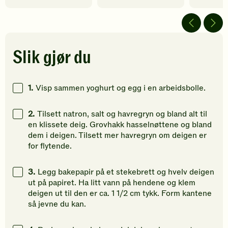
5
5
5
av
av
av
5
5
5
stjerner.
stjerner.
stjerner.
Klikk
Klikk
Klikk
Slik gjør du
for
for
for
å
å
å
gi
gi
gi
1.
Visp sammen yoghurt og egg i en arbeidsbolle.
din
din
din
vurdering.
vurdering.
vurdering
2.
Tilsett natron, salt og havregryn og bland alt til
en klissete deig. Grovhakk hasselnøttene og bland
dem i deigen. Tilsett mer havregryn om deigen er
for flytende.
3.
Legg bakepapir på et stekebrett og hvelv deigen
ut på papiret. Ha litt vann på hendene og klem
deigen ut til den er ca. 1 1/2 cm tykk. Form kantene
så jevne du kan.