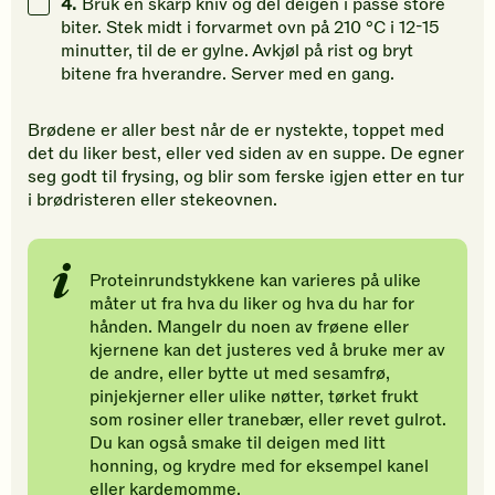
4.
Bruk en skarp kniv og del deigen i passe store
biter. Stek midt i forvarmet ovn på 210 °C i 12-15
minutter, til de er gylne. Avkjøl på rist og bryt
bitene fra hverandre. Server med en gang.
Brødene er aller best når de er nystekte, toppet med
det du liker best, eller ved siden av en suppe. De egner
seg godt til frysing, og blir som ferske igjen etter en tur
i brødristeren eller stekeovnen.
Proteinrundstykkene kan varieres på ulike
måter ut fra hva du liker og hva du har for
hånden. Mangelr du noen av frøene eller
kjernene kan det justeres ved å bruke mer av
de andre, eller bytte ut med sesamfrø,
pinjekjerner eller ulike nøtter, tørket frukt
som rosiner eller tranebær, eller revet gulrot.
Du kan også smake til deigen med litt
honning, og krydre med for eksempel kanel
eller kardemomme.