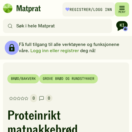
Hopp til hovedinnhold
REGISTRER
/LOGG INN
Matprat
MENY
hjemmeside
Søk
etter
oppskrifter
Ingredienser
Slik gjør du
Kommentarer
Brødsmulesti
eller
Få full tilgang til alle verktøyene og funksjonene
filtre
våre.
Logg inn eller registrer
deg nå!
BRØD/BAKVERK
GROVE BRØD OG RUNDSTYKKER
0
0
Denne
oppskriften
Proteinrikt
har
foreløpig
matpakkebrød
ingen