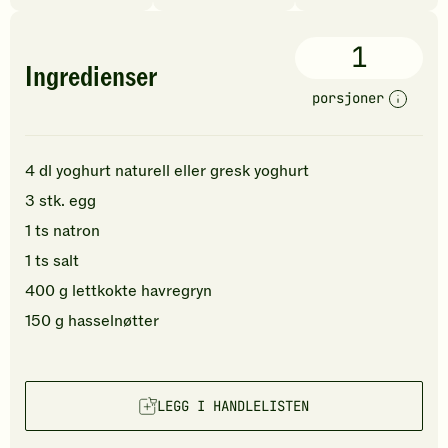
1
Ingredienser
porsjoner
4
dl
yoghurt naturell
eller gresk yoghurt
3
stk.
egg
1
ts
natron
1
ts
salt
400
g
lettkokte havregryn
150
g
hasselnøtter
LEGG I HANDLELISTEN