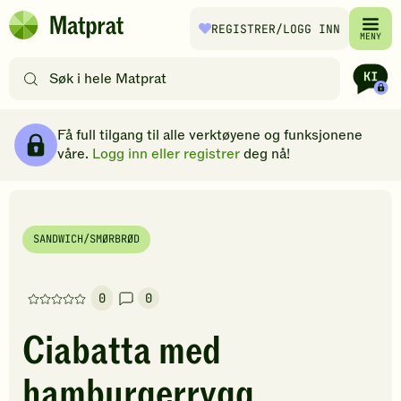
Hopp til hovedinnhold
REGISTRER
/LOGG INN
Matprat
MENY
hjemmeside
Søk
etter
oppskrifter
Ingredienser
Slik gjør du
Kommentarer
Brødsmulesti
eller
Få full tilgang til alle verktøyene og funksjonene
filtre
våre.
Logg inn eller registrer
deg nå!
SANDWICH/SMØRBRØD
0
0
Denne
oppskriften
Ciabatta med
har
foreløpig
hamburgerrygg
ingen