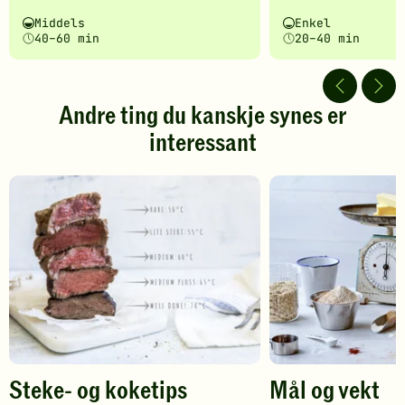
har
har
Vanskelighetsgrad
Tilberedningstid
Vanskelighetsgrad
Tilberedningstid
Middels
Enkel
fått
fått
40–60 min
20–40 min
5
5
av
av
5
5
stjerner.
stjerner.
Andre ting du kanskje synes er
Klikk
Klikk
interessant
for
for
å
å
gi
gi
din
din
vurdering.
vurdering.
Steke- og koketips
Mål og vekt