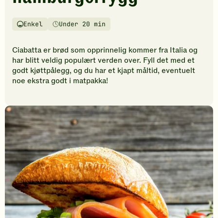
vurderinger.
Bli
den
Enkel
Under 20 min
Vanskelighetsgrad
Tilberedningstid
første
til
Ciabatta er brød som opprinnelig kommer fra Italia og
å
har blitt veldig populært verden over. Fyll det med et
vurdere
godt kjøttpålegg, og du har et kjapt måltid, eventuelt
denne
noe ekstra godt i matpakka!
oppskriften.