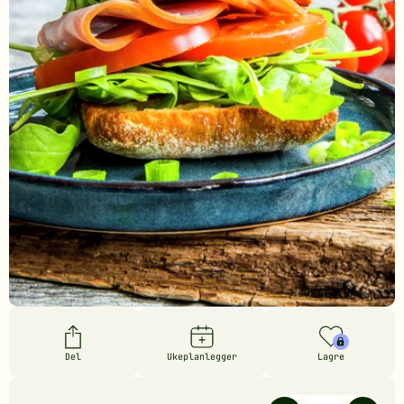
Del
Ukeplanlegger
Lagre