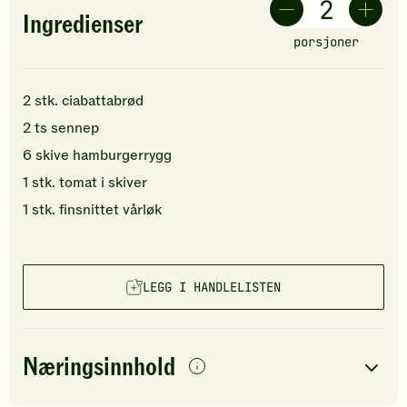
Ingredienser
porsjoner
2
stk.
ciabattabrød
2
ts
sennep
6
skive
hamburgerrygg
1
stk.
tomat
i skiver
1
stk.
finsnittet
vårløk
LEGG I HANDLELISTEN
Næringsinnhold
per
porsjon