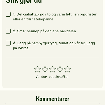
Slik gjør du
Klikk
Klikk
Klikk
for
for
for
å
å
å
1.
Del ciabattabrød i to og varm lett i en brødrister
gi
gi
gi
eller en tørr stekepanne.
din
din
din
vurdering.
vurdering.
vurdering
2.
Smør sennep på den ene halvdelen
3.
Legg på hambyrgerrygg, tomat og vårløk. Legg
på lokket.
1
2
3
4
5
stjerner
stjerner
stjerner
stjerner
stjerner
Vurder oppskriften
Kommentarer