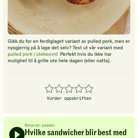
Gikk du for en ferdiglaget variant av pulled pork, men er
nysgjerrig på å lage det selv? Test ut vår variant med
pulled pork i stekeovn
! Perfekt hvis du ikke har
mulighet til å grille ute hele dagen (eller natta).
1
2
3
4
5
stjerner
stjerner
stjerner
stjerner
stjerner
Vurder oppskriften
Matprat-podden
Hvilke sandwicher blir best med