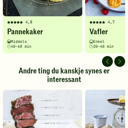
4,8
4,7
Denne
Denne
Pannekaker
Vafler
oppskriften
oppskriften
har
har
Vanskelighetsgrad
Tilberedningstid
Vanskelighetsgrad
Tilberedningstid
Middels
Enkel
fått
fått
40–60 min
20–40 min
5
5
av
av
5
5
stjerner.
stjerner.
Andre ting du kanskje synes er
Klikk
Klikk
interessant
for
for
å
å
gi
gi
din
din
vurdering.
vurdering.