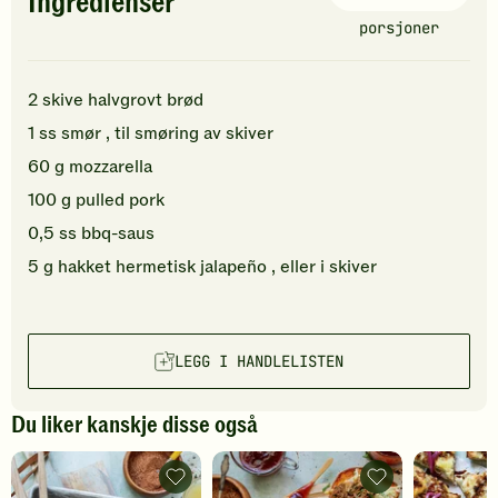
Ingredienser
porsjoner
2
skive
halvgrovt
brød
1
ss
smør
, til smøring av skiver
60
g
mozzarella
100
g
pulled pork
0,5
ss
bbq-saus
5
g
hakket
hermetisk jalapeño
, eller i skiver
LEGG I HANDLELISTEN
Du liker kanskje disse også
Pulled
Pulled