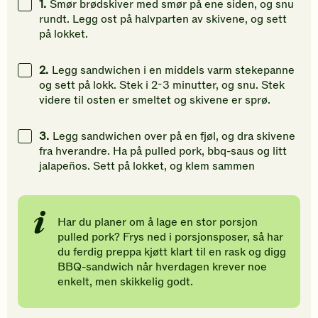
1.
Smør brødskiver med smør på ene siden, og snu
din
din
din
rundt. Legg ost på halvparten av skivene, og sett
vurdering.
vurdering.
vurdering
på lokket.
2.
Legg sandwichen i en middels varm stekepanne
og sett på lokk. Stek i 2-3 minutter, og snu. Stek
videre til osten er smeltet og skivene er sprø.
3.
Legg sandwichen over på en fjøl, og dra skivene
fra hverandre. Ha på pulled pork, bbq-saus og litt
jalapeños. Sett på lokket, og klem sammen
Har du planer om å lage en stor porsjon
pulled pork? Frys ned i porsjonsposer, så har
du ferdig preppa kjøtt klart til en rask og digg
BBQ-sandwich når hverdagen krever noe
enkelt, men skikkelig godt.