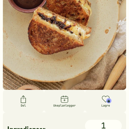
Del
Ukeplanlegger
Lagre
1