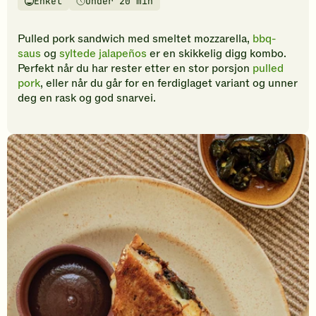
Enkel
Under 20 min
vurderinger.
Vanskelighetsgrad
Tilberedningstid
Bli
den
Pulled pork sandwich med smeltet mozzarella,
bbq-
første
saus
og
syltede jalapeños
er en skikkelig digg kombo.
til
Perfekt når du har rester etter en stor porsjon
pulled
å
pork
, eller når du går for en ferdiglaget variant og unner
vurdere
deg en rask og god snarvei.
denne
oppskriften.