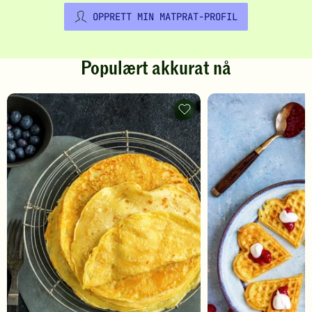
OPPRETT MIN MATPRAT-PROFIL
Populært akkurat nå
Pannekaker
-
legg
til
favoritter