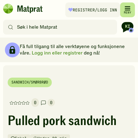
Hopp til hovedinnhold
REGISTRER
/LOGG INN
Matprat
MENY
hjemmeside
Søk
etter
oppskrifter
Ingredienser
Slik gjør du
Kommentarer
Brødsmulesti
eller
Få full tilgang til alle verktøyene og funksjonene
filtre
våre.
Logg inn eller registrer
deg nå!
SANDWICH/SMØRBRØD
0
0
Denne
oppskriften
Pulled pork sandwich
har
foreløpig
ingen