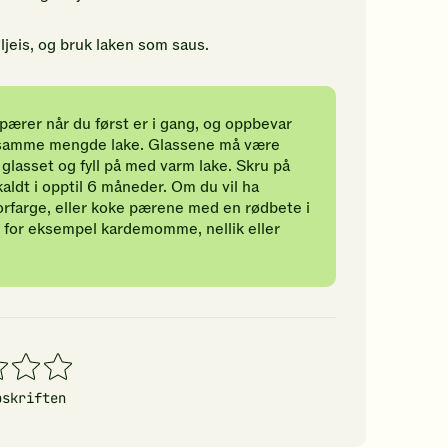
jeis, og bruk laken som saus.
pærer når du først er i gang, og oppbevar
i samme mengde lake. Glassene må være
glasset og fyll på med varm lake. Skru på
ldt i opptil 6 måneder. Om du vil ha
itorfarge, eller koke pærene med en rødbete i
d for eksempel kardemomme, nellik eller
4
5
erner
stjerner
stjerner
pskriften