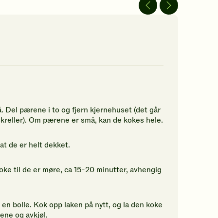
av
av
5
5
jerner.
stjerner.
stjerner.
ikk
Klikk
Klikk
r
for
for
å
å
gi
gi
n
din
din
rdering.
vurdering.
vurdering.
å. Del pærene i to og fjern kjernehuset (det går
skreller). Om pærene er små, kan de kokes hele.
at de er helt dekket.
e til de er møre, ca 15-20 minutter, avhengig
i en bolle. Kok opp laken på nytt, og la den koke
rene og avkjøl.