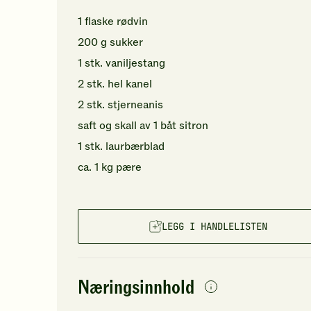
1
flaske
rødvin
200
g
sukker
1
stk.
vaniljestang
2
stk.
hel kanel
2
stk.
stjerneanis
saft og skall av
1
båt
sitron
1
stk.
laurbærblad
ca.
1
kg
pære
LEGG I HANDLELISTEN
Næringsinnhold