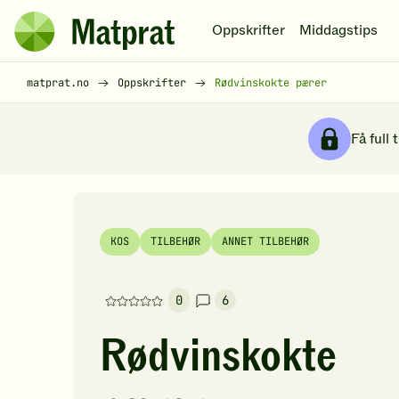
Hopp til hovedinnhold
Oppskrifter
Middagstips
Matprat
hjemmeside
Brødsmulesti
matprat.no
Oppskrifter
Rødvinskokte pærer
Få full 
KOS
TILBEHØR
ANNET TILBEHØR
0
6
Denne
oppskriften
Rødvinskokte
har
foreløpig
ingen