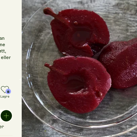
kan
ene
tt,
eller
Lagre
er