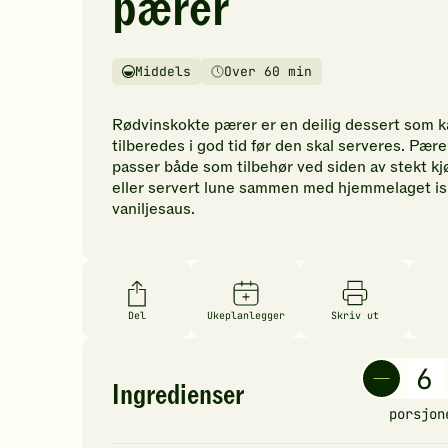
pærer
vurderinger.
Bli
den
Middels
Over 60 min
første
Vanskelighetsgrad
Tilberedningstid
til
å
Rødvinskokte pærer er en deilig dessert som 
vurdere
tilberedes i god tid før den skal serveres. Pær
denne
passer både som tilbehør ved siden av stekt kjø
oppskriften.
eller servert lune sammen med hjemmelaget is 
vaniljesaus.
Del
Ukeplanlegger
Skriv ut
Ingredienser
porsjon