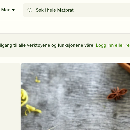
Søk
Mer
etter
oppskrifter
eller
filtre
tilgang til alle verktøyene og funksjonene våre.
Logg inn eller re