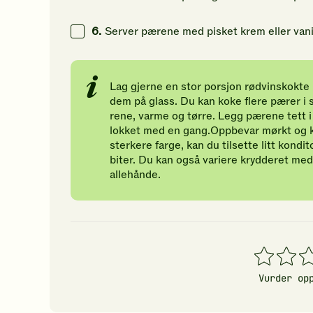
6.
Server pærene med pisket krem eller vanil
Lag gjerne en stor porsjon rødvinskokte 
dem på glass. Du kan koke flere pærer 
rene, varme og tørre. Legg pærene tett i 
lokket med en gang.Oppbevar mørkt og ka
sterkere farge, kan du tilsette litt kond
biter. Du kan også variere krydderet me
allehånde.
1
2
3
stjerner
stjerner
stj
Vurder op