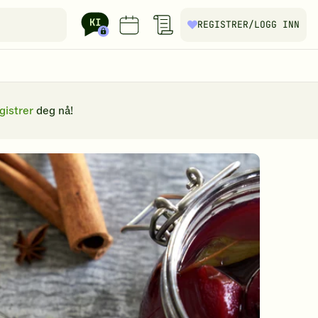
REGISTRER
/LOGG INN
gistrer
deg nå!