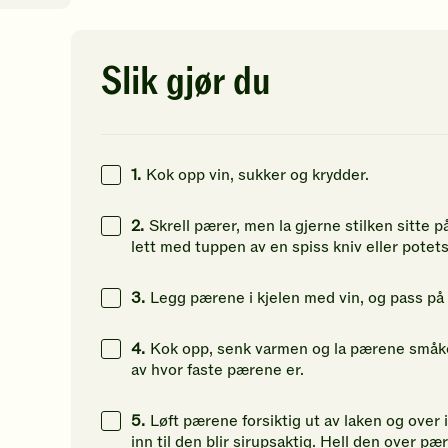
av
av
av
5
5
5
stjerner.
stjerner.
st
6
kcal
Klikk
Klikk
Kl
Slik gjør du
for
for
fo
0
g
å
å
å
gi
gi
gi
1
g
din
din
di
vurdering.
vurdering.
vu
1.
Kok opp vin, sukker og krydder.
48
g
2.
Skrell pærer, men la gjerne stilken sitte p
lett med tuppen av en spiss kniv eller potet
3.
Legg pærene i kjelen med vin, og pass på 
4.
Kok opp, senk varmen og la pærene småkok
av hvor faste pærene er.
5.
Løft pærene forsiktig ut av laken og over 
inn til den blir sirupsaktig. Hell den over pæ