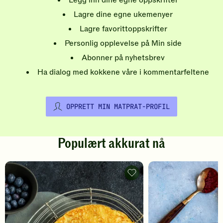
Legg inn dine egne oppskrifter
Lagre dine egne ukemenyer
Lagre favorittoppskrifter
Personlig opplevelse på Min side
Abonner på nyhetsbrev
Ha dialog med kokkene våre i kommentarfeltene
OPPRETT MIN MATPRAT-PROFIL
Populært akkurat nå
Pannekaker
-
legg
til
favoritter