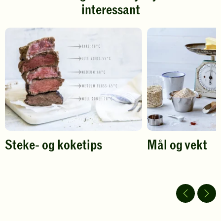
interessant
for
for
å
å
gi
gi
din
din
vurdering.
vurdering.
Steke- og koketips
Mål og vekt