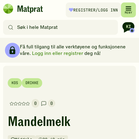
Hopp til hovedinnhold
REGISTRER
/LOGG INN
Matprat
MENY
hjemmeside
Søk
etter
oppskrifter
Ingredienser
Slik gjør du
Kommentarer
Brødsmulesti
eller
Få full tilgang til alle verktøyene og funksjonene
filtre
våre.
Logg inn eller registrer
deg nå!
KOS
DRIKKE
0
0
Denne
oppskriften
Mandelmelk
har
foreløpig
ingen