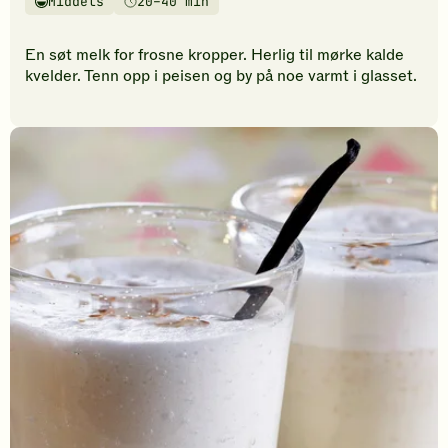
Middels
20–40 min
vurderinger.
Vanskelighetsgrad
Tilberedningstid
Bli
den
En søt melk for frosne kropper. Herlig til mørke kalde
første
kvelder. Tenn opp i peisen og by på noe varmt i glasset.
til
å
vurdere
denne
oppskriften.