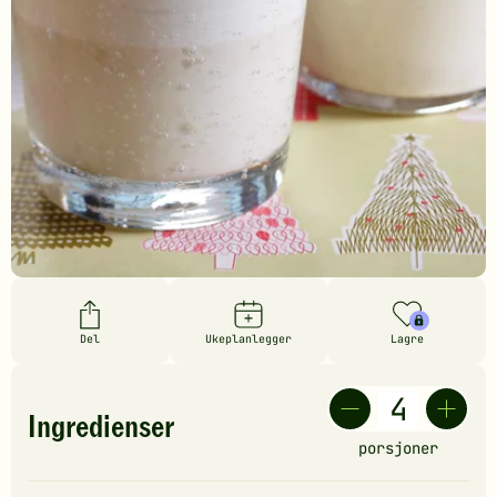
Del
Ukeplanlegger
Lagre
Ingredienser
porsjoner