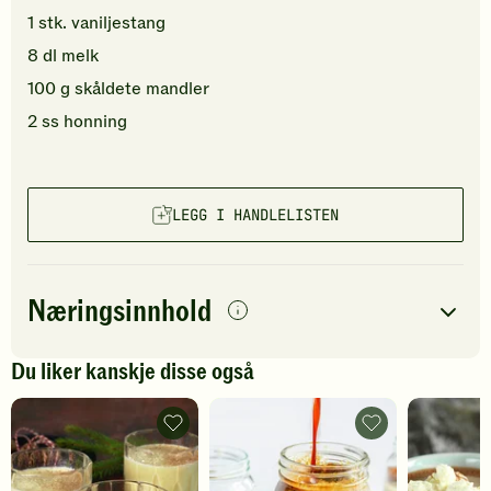
1
stk.
vaniljestang
8
dl
melk
100
g
skåldete
mandler
2
ss
honning
LEGG I HANDLELISTEN
Næringsinnhold
per
porsjon
Du liker kanskje disse også
Navn på
Energi
antall
273
kcal
næringsstoffet
Eggnog
Iskaffe
-
-
Fett
15
g
legg
legg
til
til