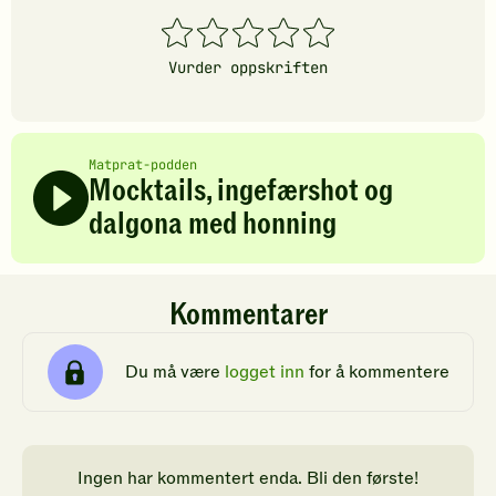
1
2
3
4
5
stjerner
stjerner
stjerner
stjerner
stjerner
Vurder oppskriften
Matprat-podden
Mocktails, ingefærshot og
dalgona med honning
Kommentarer
Du må være
logget inn
for å kommentere
Ingen har kommentert enda. Bli den første!