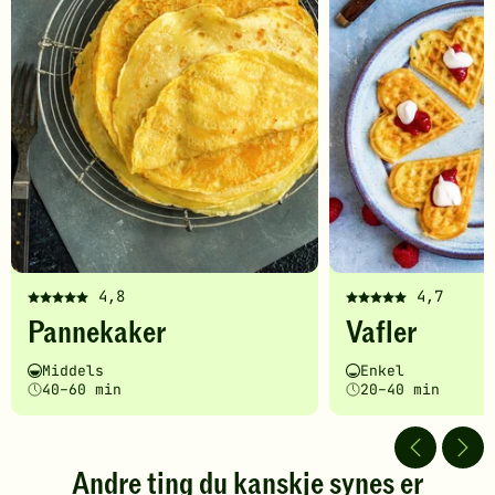
4,8
4,7
Denne
Denne
Pannekaker
Vafler
oppskriften
oppskriften
har
har
Vanskelighetsgrad
Tilberedningstid
Vanskelighetsgrad
Tilberedningstid
Middels
Enkel
fått
fått
40–60 min
20–40 min
5
5
av
av
5
5
stjerner.
stjerner.
Andre ting du kanskje synes er
Klikk
Klikk