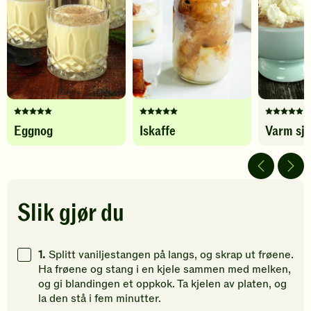
Protein
12
g
favoritter
favoritter
Karbohydrater
20
g
Denne
Denne
Denne
Eggnog
Iskaffe
Varm sj
oppskriften
oppskriften
oppskrif
har
har
har
fått
fått
fått
5
5
5
av
av
av
5
5
5
Slik gjør du
stjerner.
stjerner.
stjerner.
Klikk
Klikk
Klikk
for
for
for
1.
Splitt vaniljestangen på langs, og skrap ut frøene.
å
å
å
Ha frøene og stang i en kjele sammen med melken,
gi
gi
gi
og gi blandingen et oppkok. Ta kjelen av platen, og
din
din
din
la den stå i fem minutter.
vurdering.
vurdering.
vurdering