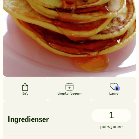
Del
Ukeplanlegger
Lagre
1
Ingredienser
porsjoner