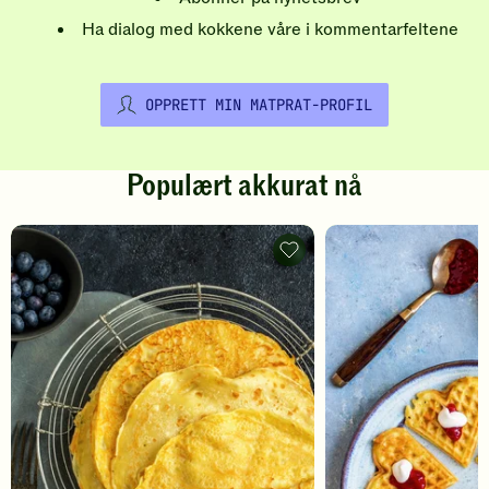
Ha dialog med kokkene våre i kommentarfeltene
OPPRETT MIN MATPRAT-PROFIL
Populært akkurat nå
Pannekaker
-
legg
til
favoritter