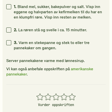
gi
gi
gi
1.
Bland mel, sukker, bakepulver og salt. Visp inn
din
din
din
eggene og halvparten av kefirmelken til du har en
vurdering.
vurdering.
vurdering
en klumpfri røre. Visp inn resten av melken.
2.
La røren stå og svelle i ca. 15 minutter.
3.
Varm en stekepanne og stek to eller tre
pannekaker om gangen.
Server pannekakene varme med lønnesirup.
Vi kan også anbefale oppskriften på
amerikanske
pannekaker
.
1
2
3
4
5
stjerner
stjerner
stjerner
stjerner
stjerner
Vurder oppskriften