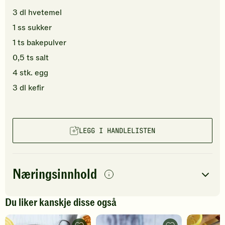
3
dl
hvetemel
1
ss
sukker
1
ts
bakepulver
0,5
ts
salt
4
stk.
egg
3
dl
kefir
LEGG I HANDLELISTEN
Næringsinnhold
per
porsjon
Du liker kanskje disse også
Navn på
Energi
antall
1096
kcal
næringsstoffet