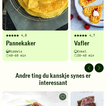
4,8
4,7
Denne
Denne
Pannekaker
Vafler
oppskriften
oppskriften
har
har
Vanskelighetsgrad
Tilberedningstid
Vanskelighetsgrad
Tilberedningstid
Middels
Enkel
fått
fått
40–60 min
20–40 min
5
5
av
av
5
5
stjerner.
stjerner.
Andre ting du kanskje synes er
Klikk
Klikk
interessant
for
for
å
å
gi
gi
din
din
All
vurdering.
verdens
vurdering.
pannekaker