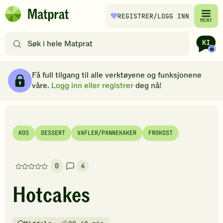
Hopp til hovedinnhold
REGISTRER
/LOGG INN
Matprat
MENY
hjemmeside
Søk
etter
oppskrifter
Ingredienser
Slik gjør du
Kommentarer
Brødsmulesti
eller
Få full tilgang til alle verktøyene og funksjonene
filtre
våre.
Logg inn eller registrer
deg nå!
KOS
DESSERT
VAFLER/PANNEKAKER
FROKOST
0
4
Denne
oppskriften
Hotcakes
har
foreløpig
ingen