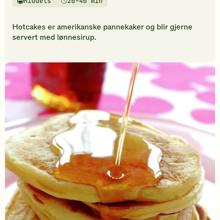
Middels
20–40 min
vurderinger.
Vanskelighetsgrad
Tilberedningstid
Bli
den
Hotcakes er amerikanske pannekaker og blir gjerne
første
servert med lønnesirup.
til
å
vurdere
denne
oppskriften.