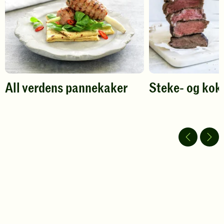
-
legg
til
favoritter
All verdens pannekaker
Steke- og kok