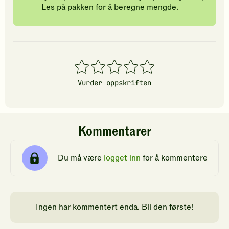
Les på pakken for å beregne mengde.
1
2
3
4
5
stjerner
stjerner
stjerner
stjerner
stjerner
Vurder oppskriften
Kommentarer
Du må være
logget inn
for å kommentere
Ingen har kommentert enda. Bli den første!