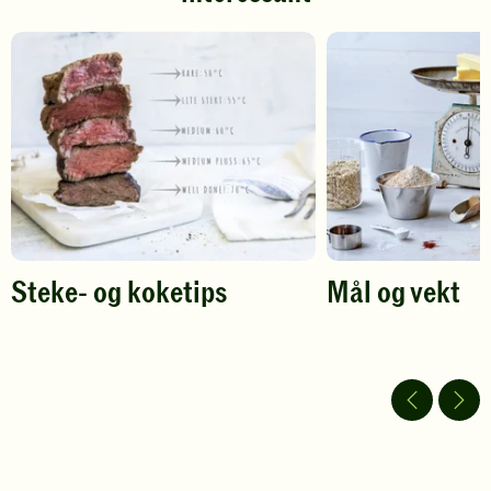
å
å
gi
gi
din
din
vurdering.
vurdering.
Steke- og koketips
Mål og vekt