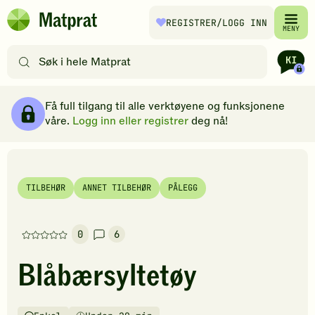
Hopp til hovedinnhold
REGISTRER
/LOGG INN
Matprat
MENY
hjemmeside
Søk
etter
oppskrifter
Ingredienser
Slik gjør du
Kommentarer
Brødsmulesti
eller
Få full tilgang til alle verktøyene og funksjonene
filtre
våre.
Logg inn eller registrer
deg nå!
TILBEHØR
ANNET TILBEHØR
PÅLEGG
0
6
Denne
oppskriften
Blåbærsyltetøy
har
foreløpig
ingen