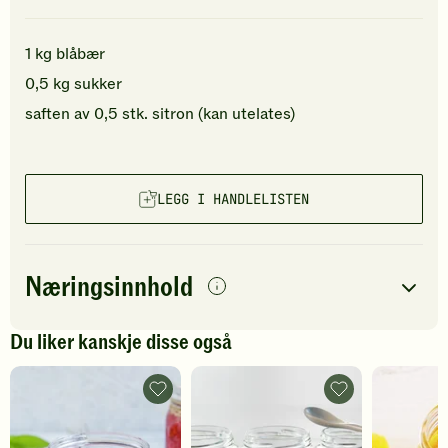
1
kg
blåbær
0,5
kg
sukker
saften av
0,5
stk.
sitron
(kan utelates)
LEGG I HANDLELISTEN
Næringsinnhold
per
porsjon
Du liker kanskje disse også
Navn på
Energi
antall
2507
kcal
næringsstoffet
Jordbærsyltetøy
Blåbærfromasj
-
-
Fett
3
g
legg
legg
til
til