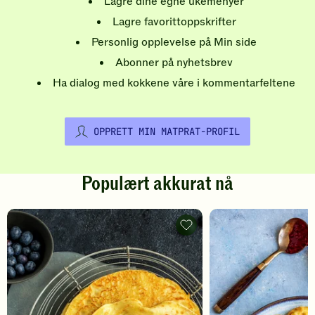
Lagre dine egne ukemenyer
Lagre favorittoppskrifter
Personlig opplevelse på Min side
Abonner på nyhetsbrev
Ha dialog med kokkene våre i kommentarfeltene
OPPRETT MIN MATPRAT-PROFIL
Populært akkurat nå
Pannekaker
-
legg
til
favoritter