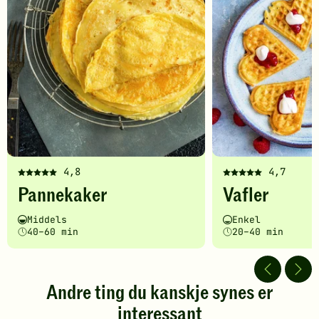
4,8
4,7
Denne
Denne
Pannekaker
Vafler
oppskriften
oppskriften
har
har
Vanskelighetsgrad
Tilberedningstid
Vanskelighetsgrad
Tilberedningstid
Middels
Enkel
fått
fått
40–60 min
20–40 min
5
5
av
av
5
5
stjerner.
stjerner.
Andre ting du kanskje synes er
Klikk
Klikk
interessant
for
for