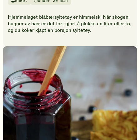
Enkel
Under 20 min
vurderinger.
Vanskelighetsgrad
Tilberedningstid
Bli
den
Hjemmelaget blåbærsyltetøy er himmelsk! Når skogen
første
bugner av bær er det fort gjort å plukke en liter eller to,
til
og du koker kjapt en porsjon syltetøy.
å
vurdere
denne
oppskriften.