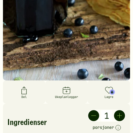
Del
Ukeplanlegger
Lagre
Ingredienser
porsjoner