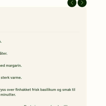
av
5
jerner.
stjerner.
ikk
Klikk
r
for
å
gi
n
din
rdering.
vurdering.
n.
åter.
med margarin.
 sterk varme.
yss over finhakket frisk basilikum og smak til
 minutter.