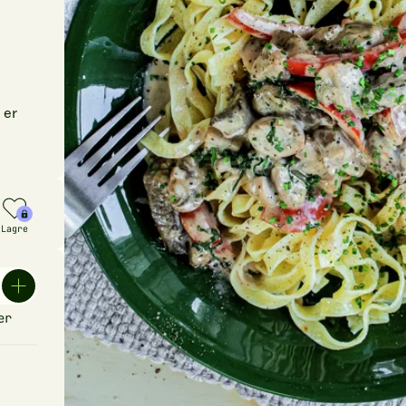
 er
Lagre
er