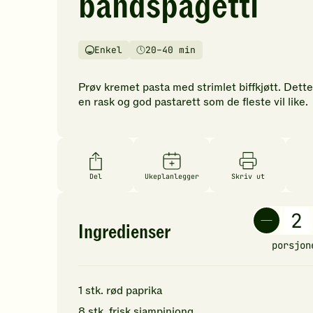
båndspagetti
vurderinger.
Bli
den
Enkel
20–40 min
første
Vanskelighetsgrad
Tilberedningstid
til
å
Prøv kremet pasta med strimlet biffkjøtt. Dette
vurdere
en rask og god pastarett som de fleste vil like.
denne
oppskriften.
Del
Ukeplanlegger
Skriv ut
Ingredienser
porsjon
1
stk.
rød paprika
8
stk.
frisk sjampinjong