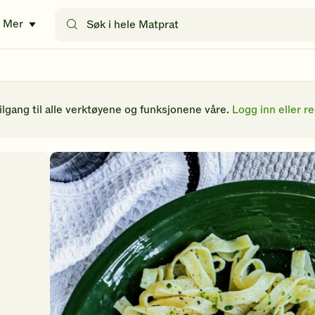
Søk
Mer
etter
oppskrifter
eller
filtre
tilgang til alle verktøyene og funksjonene våre.
Logg inn eller re