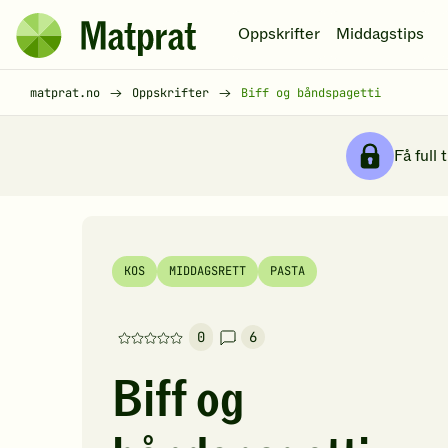
Hopp til hovedinnhold
Oppskrifter
Middagstips
Matprat
hjemmeside
Brødsmulesti
matprat.no
Oppskrifter
Biff og båndspagetti
Få full 
KOS
MIDDAGSRETT
PASTA
0
6
Denne
oppskriften
Biff og
har
foreløpig
ingen