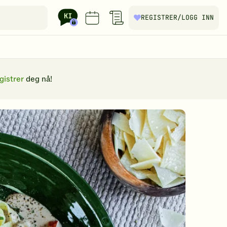
REGISTRER
/LOGG INN
gistrer
deg nå!