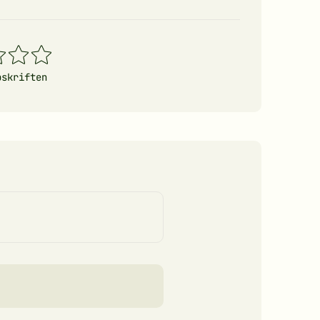
4
5
erner
stjerner
stjerner
pskriften