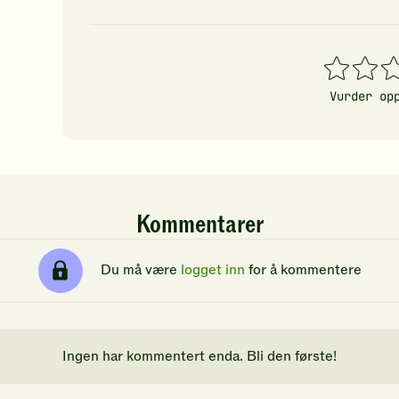
1
2
3
stjerner
stjerner
stj
Vurder op
Kommentarer
Du må være
logget inn
for å kommentere
Ingen har kommentert enda. Bli den første!