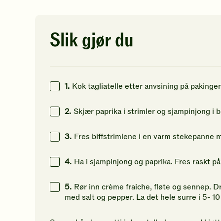
63
g
av
av
av
5
5
5
40
g
stjerner.
stjerner.
st
Klikk
Klikk
Kl
Slik gjør du
12
g
for
for
fo
å
å
å
gi
gi
gi
din
din
di
vurdering.
vurdering.
vu
1.
Kok tagliatelle etter anvsining på pakinge
2.
Skjær paprika i strimler og sjampinjong i b
3.
Fres biffstrimlene i en varm stekepanne 
4.
Ha i sjampinjong og paprika. Fres raskt på
5.
Rør inn crème fraiche, fløte og sennep. Dr
med salt og pepper. La det hele surre i 5- 10