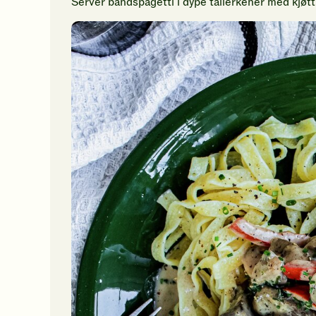
Server båndspagetti i dype tallerkener med kjøtt