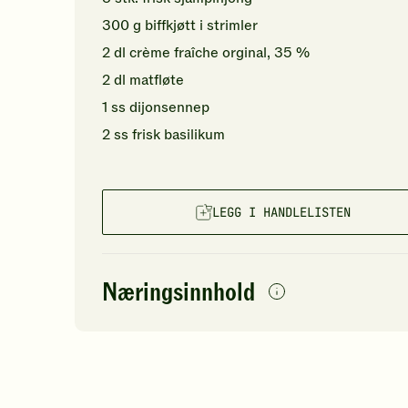
300
g
biffkjøtt i strimler
2
dl
crème fraîche orginal, 35 %
2
dl
matfløte
1
ss
dijonsennep
2
ss
frisk basilikum
LEGG I HANDLELISTEN
Næringsinnhold
per
porsjon
Navn på
Energi
antall
78
næringsstoffet