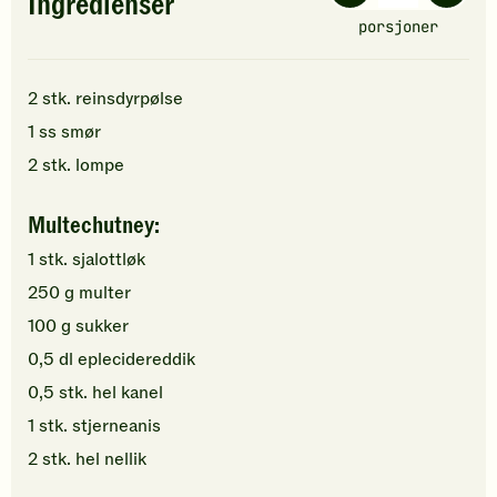
Ingredienser
porsjoner
2
stk.
reinsdyrpølse
1
ss
smør
2
stk.
lompe
Multechutney:
1
stk.
sjalottløk
250
g
multer
100
g
sukker
0,5
dl
eplecidereddik
0,5
stk.
hel kanel
1
stk.
stjerneanis
2
stk.
hel nellik