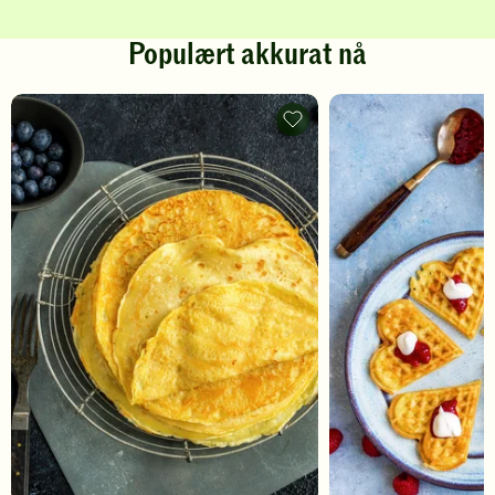
Populært akkurat nå
Pannekaker
-
legg
til
favoritter