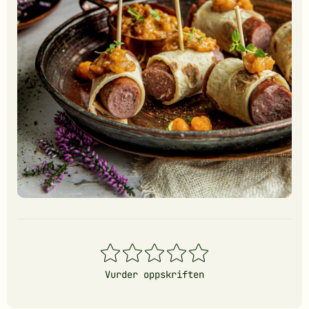
1
2
3
4
5
stjerner
stjerner
stjerner
stjerner
stjerner
Vurder oppskriften