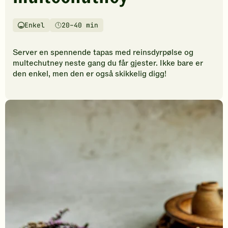
vurderinger.
Bli
den
Enkel
20–40 min
Vanskelighetsgrad
Tilberedningstid
første
til
Server en spennende tapas med reinsdyrpølse og
å
multechutney neste gang du får gjester. Ikke bare er
vurdere
den enkel, men den er også skikkelig digg!
denne
oppskriften.