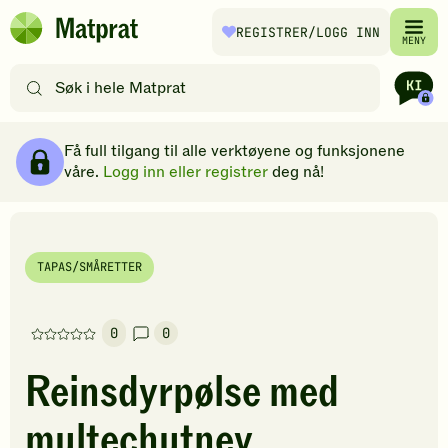
Hopp til hovedinnhold
REGISTRER
/LOGG INN
Matprat
MENY
hjemmeside
Søk
etter
oppskrifter
Ingredienser
Slik gjør du
Kommentarer
Brødsmulesti
eller
Få full tilgang til alle verktøyene og funksjonene
filtre
våre.
Logg inn eller registrer
deg nå!
TAPAS/SMÅRETTER
0
0
Denne
oppskriften
Reinsdyrpølse med
har
foreløpig
multechutney
ingen