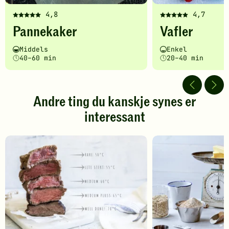
4,8
4,7
Denne
Denne
Pannekaker
Vafler
oppskriften
oppskriften
har
har
Vanskelighetsgrad
Tilberedningstid
Vanskelighetsgrad
Tilberedningstid
Middels
Enkel
fått
fått
40–60 min
20–40 min
5
5
av
av
5
5
stjerner.
stjerner.
Andre ting du kanskje synes er
Klikk
Klikk
interessant
for
for
å
å
gi
gi
din
din
vurdering.
vurdering.