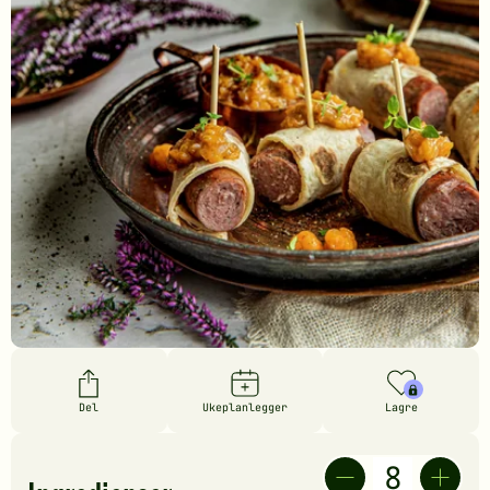
Del
Ukeplanlegger
Lagre