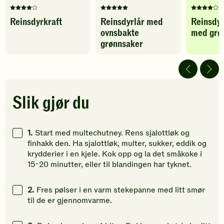
Denne
Denne
Denne
Reinsdyrkraft
Reinsdyrlår med
Reinsdy
oppskriften
oppskriften
oppskrif
ovnsbakte
med grø
har
har
har
fått
fått
fått
grønnsaker
4
5
4
av
av
av
5
5
5
stjerner.
stjerner.
stjerner.
Klikk
Klikk
Klikk
Slik gjør du
for
for
for
å
å
å
gi
gi
gi
1.
Start med multechutney. Rens sjalottløk og
din
din
din
finhakk den. Ha sjalottløk, multer, sukker, eddik og
vurdering.
vurdering.
vurdering
krydderier i en kjele. Kok opp og la det småkoke i
15-20 minutter, eller til blandingen har tyknet.
2.
Fres pølser i en varm stekepanne med litt smør
til de er gjennomvarme.