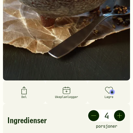
Del
Ukeplanlegger
Lagre
Ingredienser
porsjoner