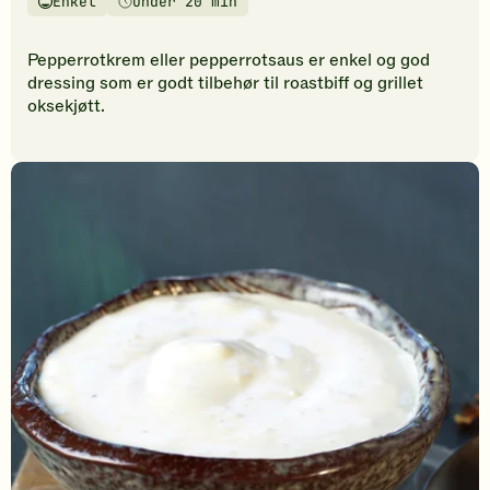
Enkel
Under 20 min
vurderinger.
Vanskelighetsgrad
Tilberedningstid
Bli
den
Pepperrotkrem eller pepperrotsaus er enkel og god
første
dressing som er godt tilbehør til roastbiff og grillet
til
oksekjøtt.
å
vurdere
denne
oppskriften.