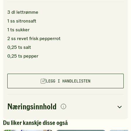
3
dl
lettrømme
1
ss
sitronsaft
1
ts
sukker
2
ss
revet
frisk pepperrot
0,25
ts
salt
0,25
ts
pepper
LEGG I HANDLELISTEN
Næringsinnhold
per
porsjon
Du liker kanskje disse også
Navn på