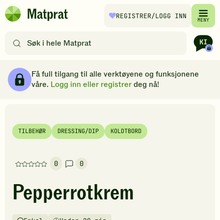
Hopp til hovedinnhold
REGISTRER
/LOGG INN
Matprat
MENY
hjemmeside
Søk
etter
oppskrifter
Ingredienser
Slik gjør du
Kommentarer
Brødsmulesti
eller
Få full tilgang til alle verktøyene og funksjonene
filtre
våre.
Logg inn eller registrer
deg nå!
TILBEHØR
DRESSING/DIP
KOLDTBORD
0
0
Denne
oppskriften
Pepperrotkrem
har
foreløpig
ingen