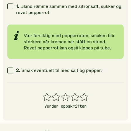
å
å
å
1.
Bland rømme sammen med sitronsaft, sukker og
gi
gi
gi
revet pepperrot.
din
din
din
vurdering.
vurdering.
vurdering
Vær forsiktig med pepperroten, smaken blir
sterkere når kremen har stått en stund.
Revet pepperrot kan også kjøpes på tube.
2.
Smak eventuelt til med salt og pepper.
1
2
3
4
5
stjerner
stjerner
stjerner
stjerner
stjerner
Vurder oppskriften