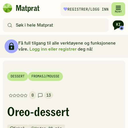
Hopp til hovedinnhold
REGISTRER
/LOGG INN
Matprat
MENY
hjemmeside
Søk
etter
oppskrifter
Ingredienser
Slik gjør du
Kommentarer
Brødsmulesti
eller
Få full tilgang til alle verktøyene og funksjonene
filtre
våre.
Logg inn eller registrer
deg nå!
DESSERT
FROMASJ/MOUSSE
0
13
Denne
oppskriften
Oreo-dessert
har
foreløpig
ingen