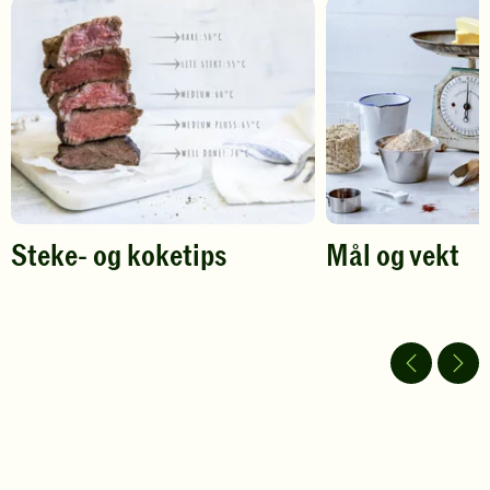
din
din
vurdering.
vurdering.
Steke- og koketips
Mål og vekt