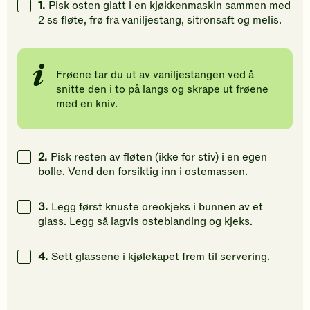
1.
Pisk osten glatt i en kjøkkenmaskin sammen med
gi
gi
gi
2 ss fløte, frø fra vaniljestang, sitronsaft og melis.
din
din
din
vurdering.
vurdering.
vurdering
Frøene tar du ut av vaniljestangen ved å
snitte den i to på langs og skrape ut frøene
med en kniv.
2.
Pisk resten av fløten (ikke for stiv) i en egen
bolle. Vend den forsiktig inn i ostemassen.
3.
Legg først knuste oreokjeks i bunnen av et
glass. Legg så lagvis osteblanding og kjeks.
4.
Sett glassene i kjølekapet frem til servering.