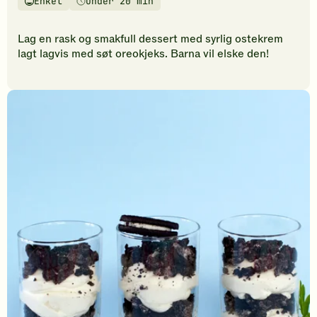
Enkel
Under 20 min
vurderinger.
Vanskelighetsgrad
Tilberedningstid
Bli
den
Lag en rask og smakfull dessert med syrlig ostekrem
første
lagt lagvis med søt oreokjeks. Barna vil elske den!
til
å
vurdere
denne
oppskriften.