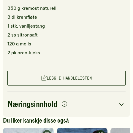
350
g
kremost naturell
3
dl
kremfløte
1
stk.
vaniljestang
2
ss
sitronsaft
120
g
melis
2
pk
oreo-kjeks
LEGG I HANDLELISTEN
Næringsinnhold
per
porsjon
Du liker kanskje disse også
Navn på
Energi
antall
500
kcal
næringsstoffet