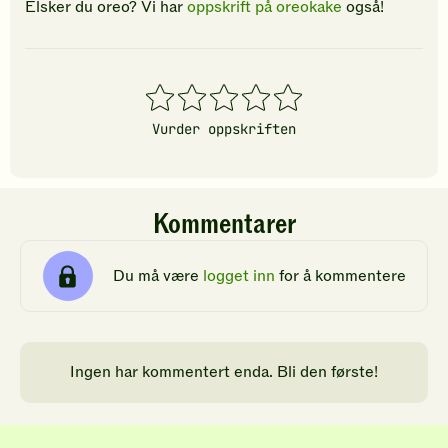
Elsker du oreo? Vi har
oppskrift på oreokake
også!
1
2
3
4
5
stjerner
stjerner
stjerner
stjerner
stjerner
Vurder oppskriften
Kommentarer
Du må være
logget inn
for å kommentere
Ingen har kommentert enda. Bli den første!