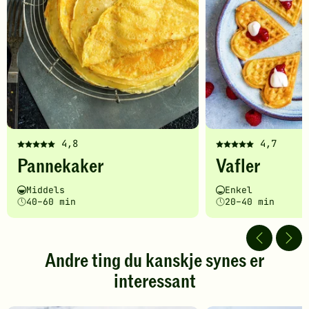
4,8
4,7
Denne
Denne
Pannekaker
Vafler
oppskriften
oppskriften
har
har
Vanskelighetsgrad
Tilberedningstid
Vanskelighetsgrad
Tilberedningstid
Middels
Enkel
fått
fått
40–60 min
20–40 min
5
5
av
av
5
5
stjerner.
stjerner.
Andre ting du kanskje synes er
Klikk
Klikk
interessant
for
for
å
å
gi
gi