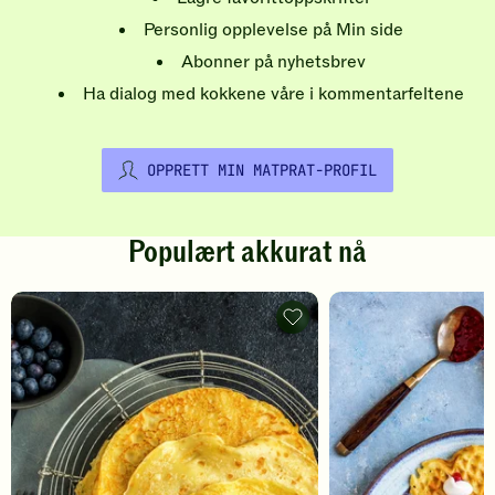
Personlig opplevelse på Min side
Abonner på nyhetsbrev
Ha dialog med kokkene våre i kommentarfeltene
OPPRETT MIN MATPRAT-PROFIL
Populært akkurat nå
Pannekaker
-
legg
til
favoritter