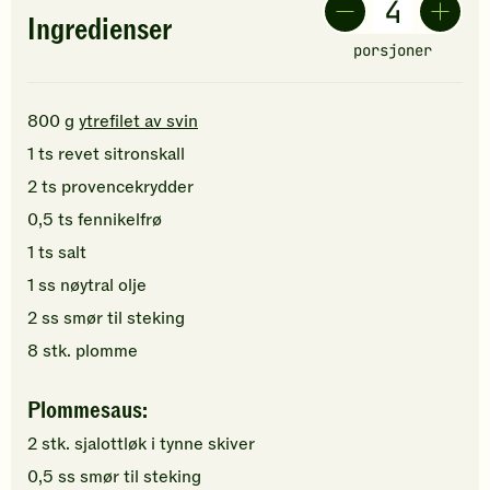
Ingredienser
porsjoner
800
g
ytrefilet av svin
1
ts
revet sitronskall
2
ts
provencekrydder
0,5
ts
fennikelfrø
1
ts
salt
1
ss
nøytral olje
2
ss
smør
til steking
8
stk.
plomme
Plommesaus:
2
stk.
sjalottløk
i tynne skiver
0,5
ss
smør
til steking