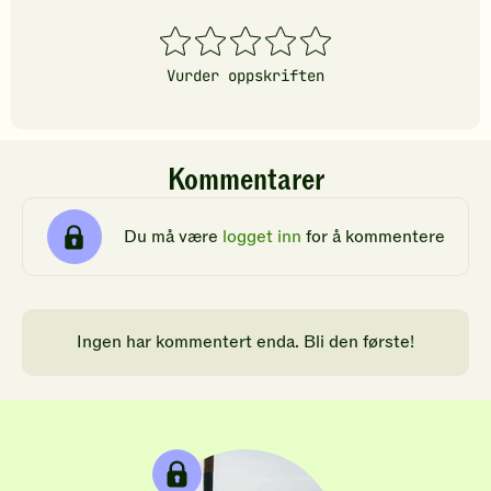
1
2
3
4
5
stjerner
stjerner
stjerner
stjerner
stjerner
Vurder oppskriften
Kommentarer
Du må være
logget inn
for å kommentere
Ingen har kommentert enda. Bli den første!