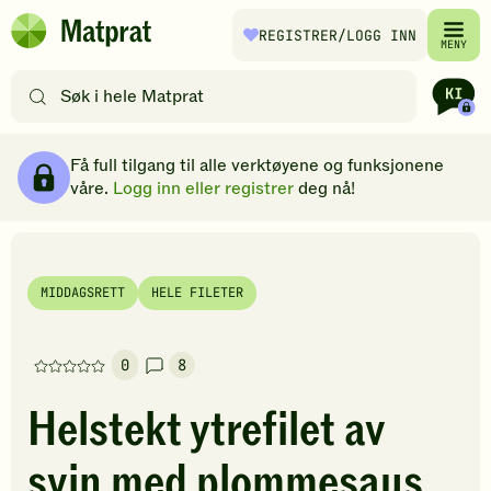
Hopp til hovedinnhold
REGISTRER
/LOGG INN
Matprat
MENY
hjemmeside
Søk
etter
oppskrifter
Ingredienser
Slik gjør du
Kommentarer
Brødsmulesti
eller
Få full tilgang til alle verktøyene og funksjonene
filtre
våre.
Logg inn eller registrer
deg nå!
MIDDAGSRETT
HELE FILETER
0
8
Denne
oppskriften
Helstekt ytrefilet av
har
foreløpig
svin med plommesaus
ingen