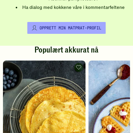
Ha dialog med kokkene våre i kommentarfeltene
OPPRETT MIN MATPRAT-PROFIL
Populært akkurat nå
Pannekaker
-
legg
til
favoritter