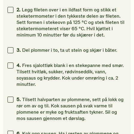
2.
Legg fileten over i en ildfast form og stikk et
steketermometer i den tykkeste delen av fileten.
Sett formen i stekeovn på 125 °C og stek fileten til
steketermometeret viser 65 °C. Hvil kjøttet i
minimum 10 minutter før du skjærer i det.
3.
Del plommer i to, ta ut stein og skjær i båter.
4.
Fres sjalottløk blank i en stekepanne med smør.
Tilsett hvitløk, sukker, rødvinseddik, vann,
soyasaus og krydder. Kok under omrøring i ca. 2
minutter.
5.
Tilsett halvparten av plommene, sett på lokk og
rør om av og til. Kok sausen på svak varme til
plommene er myke og fruktsaften tykner. Sil og
mos sausen gjennom et dørslag.
6.
Kok opp sausen. Ha i resten av plommene og