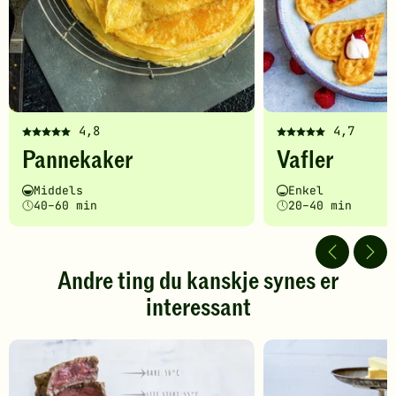
4,8
4,7
Denne
Denne
Pannekaker
Vafler
oppskriften
oppskriften
har
har
Vanskelighetsgrad
Tilberedningstid
Vanskelighetsgrad
Tilberedningstid
Middels
Enkel
fått
fått
40–60 min
20–40 min
5
5
av
av
5
5
stjerner.
stjerner.
Andre ting du kanskje synes er
Klikk
Klikk
interessant
for
for
å
å
gi
gi
din
din
vurdering.
vurdering.