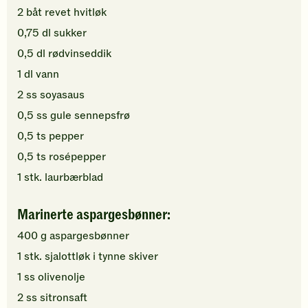
2
båt
revet
hvitløk
0,75
dl
sukker
0,5
dl
rødvinseddik
1
dl
vann
2
ss
soyasaus
0,5
ss
gule
sennepsfrø
0,5
ts
pepper
0,5
ts
rosépepper
1
stk.
laurbærblad
Marinerte aspargesbønner:
400
g
aspargesbønner
1
stk.
sjalottløk
i tynne skiver
1
ss
olivenolje
2
ss
sitronsaft