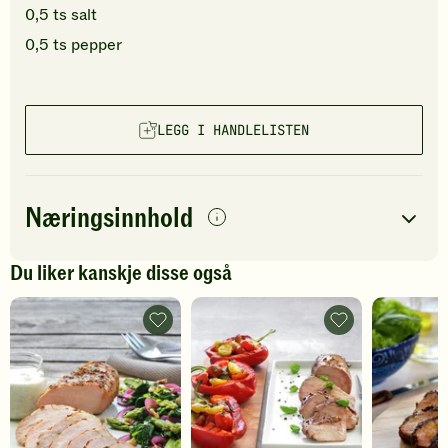
0,5
ts
salt
0,5
ts
pepper
LEGG I HANDLELISTEN
Næringsinnhold
per
porsjon
Du liker kanskje disse også
Navn på
Energi
antall
504
kcal
næringsstoffet
Krydderstekt
Glasert
ytrefilet
svinefilet
Fett
17
g
av
med
svin
fylte
Protein
52
g
med
paprika
spinat-
-
og
legg
Karbohydrater
33
g
nøttesalat
til
-
favoritter