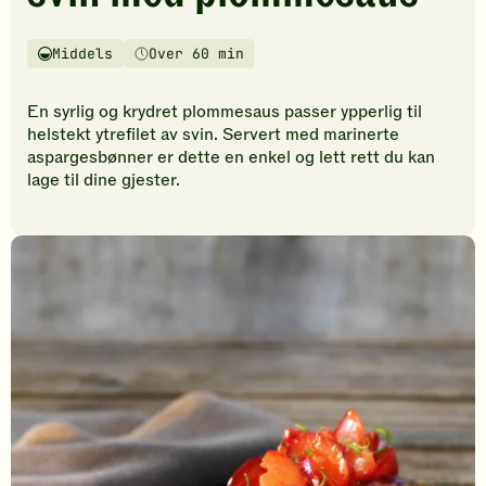
vurderinger.
Bli
den
Middels
Over 60 min
Vanskelighetsgrad
Tilberedningstid
første
til
En syrlig og krydret plommesaus passer ypperlig til
å
helstekt ytrefilet av svin. Servert med marinerte
vurdere
aspargesbønner er dette en enkel og lett rett du kan
denne
lage til dine gjester.
oppskriften.