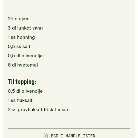
25
g
gjær
3
dl
lunket
vann
1
ss
honning
0,5
ss
salt
0,5
dl
olivenolje
6
dl
hvetemel
Til topping:
0,5
dl
olivenolje
1
ss
flaksalt
2
ss
grovhakket
frisk timian
LEGG I HANDLELISTEN