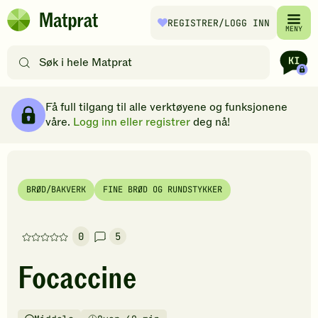
Hopp til hovedinnhold
REGISTRER
/LOGG INN
Matprat
MENY
hjemmeside
Søk
etter
oppskrifter
Ingredienser
Slik gjør du
Kommentarer
Brødsmulesti
eller
Få full tilgang til alle verktøyene og funksjonene
filtre
våre.
Logg inn eller registrer
deg nå!
BRØD/BAKVERK
FINE BRØD OG RUNDSTYKKER
0
5
Denne
oppskriften
Focaccine
har
foreløpig
ingen