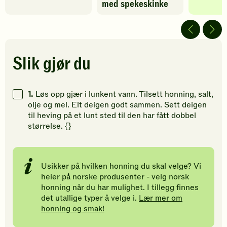
med spekeskinke
har
har
har
fått
fått
fått
5
5
4
av
av
av
5
5
5
stjerner.
stjerner.
stjerner.
Slik gjør du
Klikk
Klikk
Klikk
for
for
for
å
å
å
1.
Løs opp gjær i lunkent vann. Tilsett honning, salt,
gi
gi
gi
olje og mel. Elt deigen godt sammen. Sett deigen
din
din
din
til heving på et lunt sted til den har fått dobbel
vurdering.
vurdering.
vurdering
størrelse. {}
Usikker på hvilken honning du skal velge? Vi
heier på norske produsenter - velg norsk
honning når du har mulighet. I tillegg finnes
det utallige typer å velge i.
Lær mer om
honning og smak!