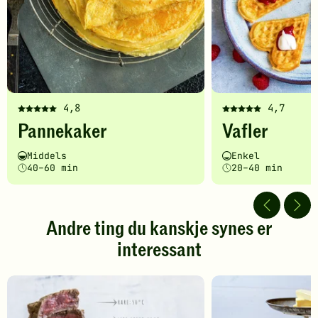
4,8
4,7
Denne
Denne
Pannekaker
Vafler
oppskriften
oppskriften
har
har
Vanskelighetsgrad
Tilberedningstid
Vanskelighetsgrad
Tilberedningstid
Middels
Enkel
fått
fått
40–60 min
20–40 min
5
5
av
av
5
5
stjerner.
stjerner.
Andre ting du kanskje synes er
Klikk
Klikk
interessant
for
for
å
å
gi
gi
din
din
vurdering.
vurdering.