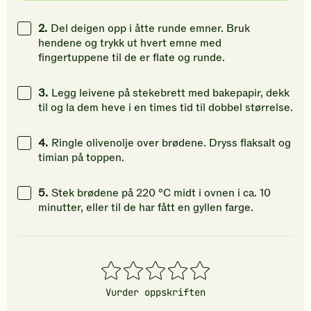
2.
Del deigen opp i åtte runde emner. Bruk
hendene og trykk ut hvert emne med
fingertuppene til de er flate og runde.
3.
Legg leivene på stekebrett med bakepapir, dekk
til og la dem heve i en times tid til dobbel størrelse.
4.
Ringle olivenolje over brødene. Dryss flaksalt og
timian på toppen.
5.
Stek brødene på 220 °C midt i ovnen i ca. 10
minutter, eller til de har fått en gyllen farge.
1
2
3
4
5
stjerner
stjerner
stjerner
stjerner
stjerner
Vurder oppskriften