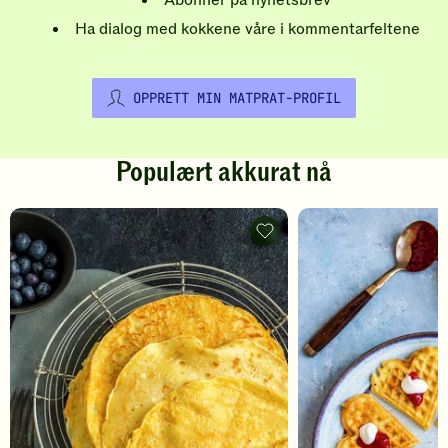
Abonner på nyhetsbrev
Ha dialog med kokkene våre i kommentarfeltene
OPPRETT MIN MATPRAT-PROFIL
Populært akkurat nå
Pannekaker
-
legg
til
favoritter