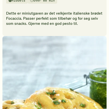
Middels
Over 60 min
vurderinger.
Vanskelighetsgrad
Tilberedningstid
Bli
den
Dette er miniutgaven av det velkjente italienske brødet
første
Focaccia. Passer perfekt som tilbehør og for seg selv
til
som snacks. Gjerne med en god pesto til.
å
vurdere
denne
oppskriften.