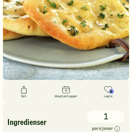
Del
Ukeplanlegger
Lagre
1
Ingredienser
porsjoner