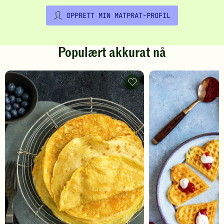
OPPRETT MIN MATPRAT-PROFIL
Populært akkurat nå
Pannekaker
-
legg
til
favoritter