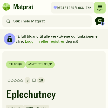
Hopp til hovedinnhold
REGISTRER
/LOGG INN
Matprat
MENY
hjemmeside
Søk
etter
oppskrifter
Ingredienser
Slik gjør du
Kommentarer
Brødsmulesti
eller
Få full tilgang til alle verktøyene og funksjonene
filtre
våre.
Logg inn eller registrer
deg nå!
TILBEHØR
ANNET TILBEHØR
0
10
Denne
oppskriften
Eplechutney
har
foreløpig
ingen