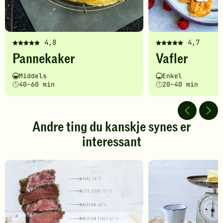
4,8
4,7
Denne
Denne
Pannekaker
Vafler
oppskriften
oppskriften
har
har
Vanskelighetsgrad
Tilberedningstid
Vanskelighetsgrad
Tilberedningstid
Middels
Enkel
fått
fått
40–60 min
20–40 min
5
5
av
av
5
5
stjerner.
stjerner.
Andre ting du kanskje synes er
Klikk
Klikk
interessant
for
for
å
å
gi
gi
din
din
vurdering.
vurdering.