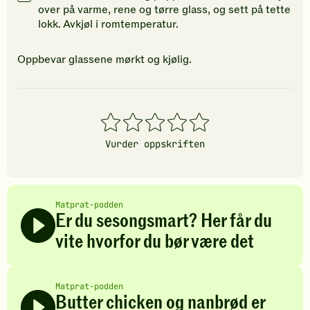
over på varme, rene og tørre glass, og sett på tette
lokk. Avkjøl i romtemperatur.
Oppbevar glassene mørkt og kjølig.
1
2
3
4
5
stjerner
stjerner
stjerner
stjerner
stjerner
Vurder oppskriften
Matprat-podden
Er du sesongsmart? Her får du
vite hvorfor du bør være det
Matprat-podden
Butter chicken og nanbrød er