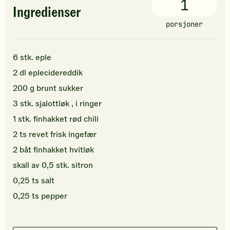
1
Ingredienser
porsjoner
6
stk.
eple
2
dl
eplecidereddik
200
g
brunt sukker
3
stk.
sjalottløk
, i ringer
1
stk.
finhakket
rød chili
2
ts
revet
frisk ingefær
2
båt
finhakket
hvitløk
skall av
0,5
stk.
sitron
0,25
ts
salt
0,25
ts
pepper