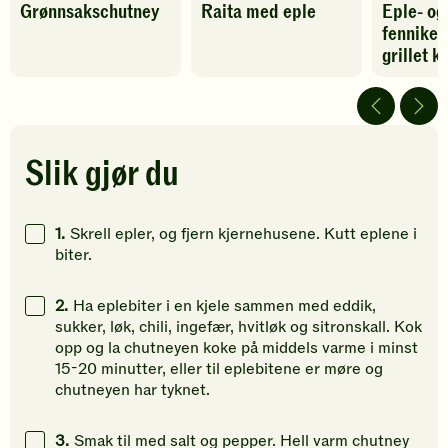
Grønnsakschutney
Raita med eple
Eple- og
oppskriften
oppskriften
oppskrif
fennikel
har
har
har
fått
fått
fått
grillet k
3
5
4
av
av
av
5
5
5
stjerner.
stjerner.
stjerner.
Klikk
Klikk
Klikk
Slik gjør du
for
for
for
å
å
å
gi
gi
gi
1.
Skrell epler, og fjern kjernehusene. Kutt eplene i
din
din
din
biter.
vurdering.
vurdering.
vurdering
2.
Ha eplebiter i en kjele sammen med eddik,
sukker, løk, chili, ingefær, hvitløk og sitronskall. Kok
opp og la chutneyen koke på middels varme i minst
15-20 minutter, eller til eplebitene er møre og
chutneyen har tyknet.
3.
Smak til med salt og pepper. Hell varm chutney