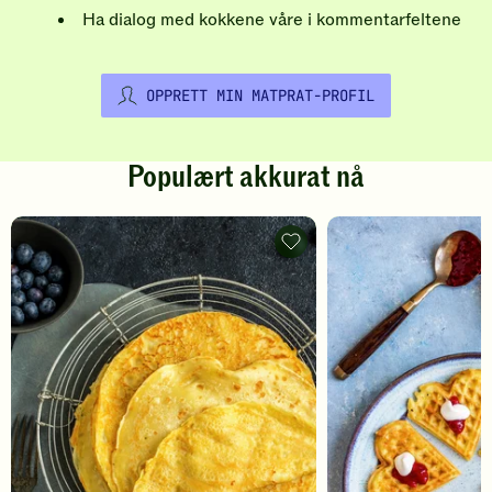
Ha dialog med kokkene våre i kommentarfeltene
OPPRETT MIN MATPRAT-PROFIL
Populært akkurat nå
Pannekaker
-
legg
til
favoritter