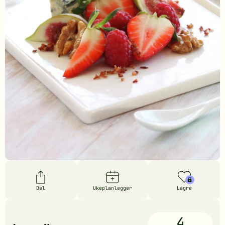
Del
Ukeplanlegger
Lagre
4