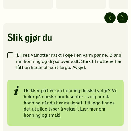
fått
fått
fått
4
5
5
av
av
av
5
5
5
stjerner.
stjerner.
stjerner.
Klikk
Klikk
Klikk
Slik gjør du
for
for
for
å
å
å
gi
gi
gi
1.
Fres valnøtter raskt i olje i en varm panne. Bland
din
din
din
inn honning og dryss over salt. Stek til nøttene har
vurdering.
vurdering.
vurdering
fått en karamellisert farge. Avkjøl.
Usikker på hvilken honning du skal velge? Vi
heier på norske produsenter - velg norsk
honning når du har mulighet. I tillegg finnes
det utallige typer å velge i.
Lær mer om
honning og smak!