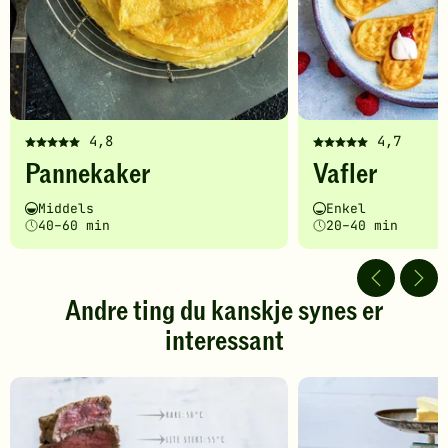
4,8
4,7
Denne
Denne
Pannekaker
Vafler
oppskriften
oppskriften
har
har
Vanskelighetsgrad
Tilberedningstid
Vanskelighetsgrad
Tilberedningstid
Middels
Enkel
fått
fått
40–60 min
20–40 min
5
5
av
av
5
5
stjerner.
stjerner.
Andre ting du kanskje synes er
Klikk
Klikk
interessant
for
for
å
å
gi
gi
din
din
vurdering.
vurdering.