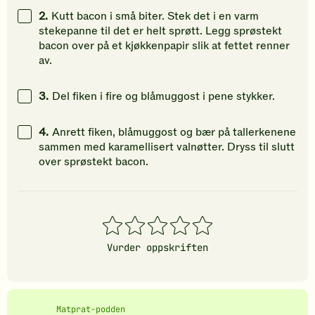
2.
Kutt bacon i små biter. Stek det i en varm
stekepanne til det er helt sprøtt. Legg sprøstekt
bacon over på et kjøkkenpapir slik at fettet renner
av.
3.
Del fiken i fire og blåmuggost i pene stykker.
4.
Anrett fiken, blåmuggost og bær på tallerkenene
sammen med karamellisert valnøtter. Dryss til slutt
over sprøstekt bacon.
1
2
3
4
5
stjerner
stjerner
stjerner
stjerner
stjerner
Vurder oppskriften
Matprat-podden