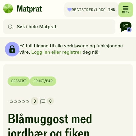
Hopp til hovedinnhold
REGISTRER
/LOGG INN
Matprat
MENY
hjemmeside
Søk
etter
oppskrifter
Ingredienser
Slik gjør du
Kommentarer
Brødsmulesti
eller
Få full tilgang til alle verktøyene og funksjonene
filtre
våre.
Logg inn eller registrer
deg nå!
DESSERT
FRUKT/BÆR
0
0
Denne
oppskriften
Blåmuggost med
har
foreløpig
jordbær og fiken
ingen