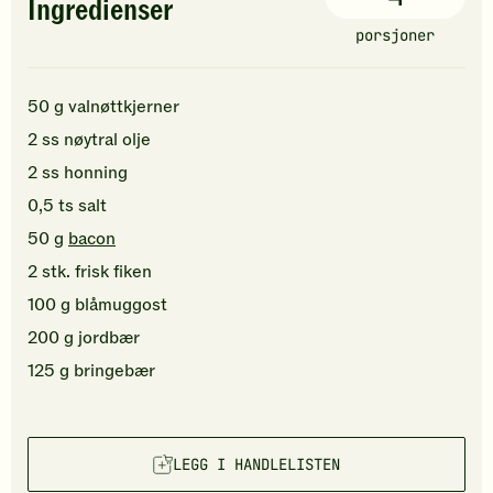
Ingredienser
porsjoner
50
g
valnøttkjerner
2
ss
nøytral olje
2
ss
honning
0,5
ts
salt
50
g
bacon
2
stk.
frisk fiken
100
g
blåmuggost
200
g
jordbær
125
g
bringebær
LEGG I HANDLELISTEN