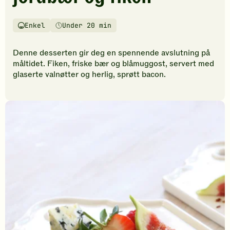
vurderinger.
Bli
den
Enkel
Under 20 min
Vanskelighetsgrad
Tilberedningstid
første
til
Denne desserten gir deg en spennende avslutning på
å
måltidet. Fiken, friske bær og blåmuggost, servert med
vurdere
glaserte valnøtter og herlig, sprøtt bacon.
denne
oppskriften.