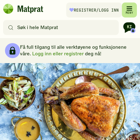
Hopp til hovedinnhold
REGISTRER
/LOGG INN
Matprat
MENY
hjemmeside
Søk
etter
oppskrifter
Brødsmulesti
eller
Få full tilgang til alle verktøyene og funksjonene
filtre
våre.
Logg inn eller registrer
deg nå!