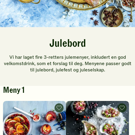
Julebord
Vi har laget fire 3-retters julemenyer, inkludert en god
velkomstdrink, som et forslag til deg. Menyene passer godt
til julebord, julefest og juleselskap.
Meny 1
Julens
Østers
velkomstdrink
med
-
lime
legg
og
til
agurk
favoritter
-