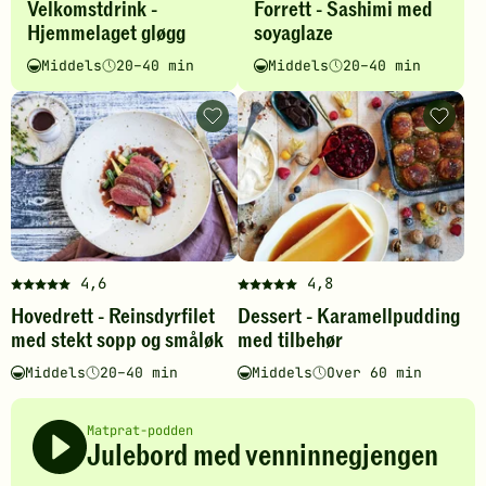
Velkomstdrink -
Forrett - Sashimi med
oppskriften
oppskriften
Hjemmelaget gløgg
soyaglaze
har
har
fått
fått
Middels
20–40 min
Middels
20–40 min
Vanskelighetsgrad
Tilberedningstid
Vanskelighetsgrad
Tilberedningstid
5
5
av
av
5
5
Reinsdyrfilet
Karame
med
med
stjerner.
stjerner.
stekt
tilbehør
Klikk
Klikk
sopp
-
og
legg
for
for
småløk
til
å
å
-
favoritt
gi
gi
legg
til
din
din
favoritter
vurdering.
vurdering.
4,6
4,8
Denne
Denne
Hovedrett - Reinsdyrfilet
Dessert - Karamellpudding
oppskriften
oppskriften
med stekt sopp og småløk
med tilbehør
har
har
fått
fått
Middels
20–40 min
Middels
Over 60 min
Vanskelighetsgrad
Tilberedningstid
Vanskelighetsgrad
Tilberedningstid
5
5
av
av
5
5
Matprat-podden
Julebord med venninnegjengen
stjerner.
stjerner.
Klikk
Klikk