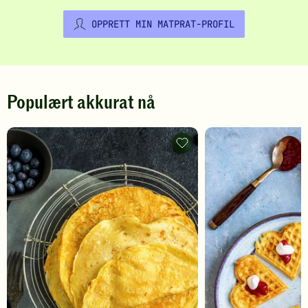
OPPRETT MIN MATPRAT-PROFIL
Populært akkurat nå
Pannekaker
-
legg
til
favoritter