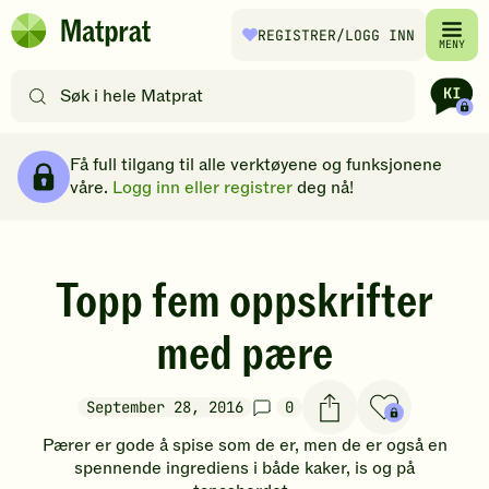
Hopp til hovedinnhold
REGISTRER
/LOGG INN
Matprat
MENY
hjemmeside
Søk
etter
oppskrifter
Brødsmulesti
eller
Få full tilgang til alle verktøyene og funksjonene
filtre
våre.
Logg inn eller registrer
deg nå!
Topp fem oppskrifter
med pære
September 28, 2016
0
Pærer
er gode å spise som de er, men de er også en
spennende ingrediens i både kaker, is og på