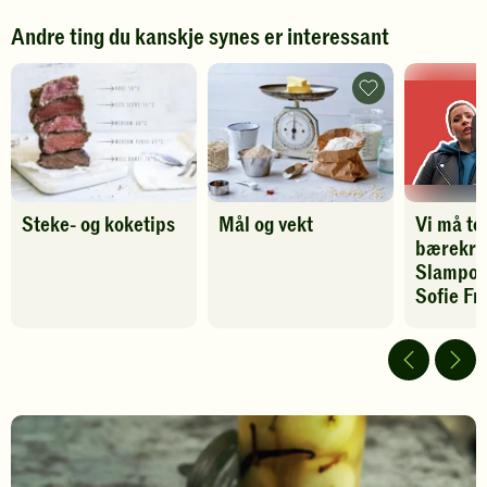
Andre ting du kanskje synes er interessant
Mål
og
vekt
-
legg
til
favoritter
Steke- og koketips
Mål og vekt
Vi må te
bærekraf
Slampoe
Sofie Fr
Spill
av
video