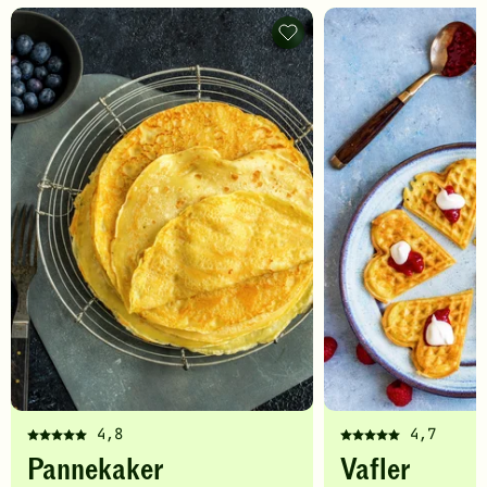
Pannekaker
-
legg
til
favoritter
4,8
4,7
Denne
Denne
Pannekaker
Vafler
oppskriften
oppskriften