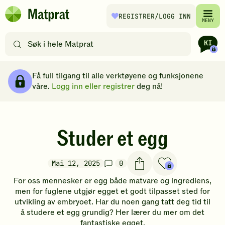
Hopp til hovedinnhold
REGISTRER
/LOGG INN
Matprat
MENY
hjemmeside
Søk
etter
oppskrifter
Brødsmulesti
eller
Få full tilgang til alle verktøyene og funksjonene
filtre
våre.
Logg inn eller registrer
deg nå!
Studer et egg
Mai 12, 2025
0
For oss mennesker er egg både matvare og ingrediens,
men for fuglene utgjør egget et godt tilpasset sted for
utvikling av embryoet. Har du noen gang tatt deg tid til
å studere et egg grundig? Her lærer du mer om det
fantastiske egget.