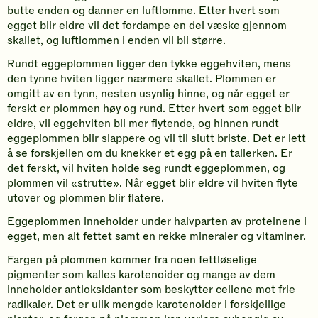
butte enden og danner en luftlomme. Etter hvert som
egget blir eldre vil det fordampe en del væske gjennom
skallet, og luftlommen i enden vil bli større.
Rundt eggeplommen ligger den tykke eggehviten, mens
den tynne hviten ligger nærmere skallet. Plommen er
omgitt av en tynn, nesten usynlig hinne, og når egget er
ferskt er plommen høy og rund. Etter hvert som egget blir
eldre, vil eggehviten bli mer flytende, og hinnen rundt
eggeplommen blir slappere og vil til slutt briste. Det er lett
å se forskjellen om du knekker et egg på en tallerken. Er
det ferskt, vil hviten holde seg rundt eggeplommen, og
plommen vil «strutte». Når egget blir eldre vil hviten flyte
utover og plommen blir flatere.
Eggeplommen inneholder under halvparten av proteinene i
egget, men alt fettet samt en rekke mineraler og vitaminer.
Fargen på plommen kommer fra noen fettløselige
pigmenter som kalles karotenoider og mange av dem
inneholder antioksidanter som beskytter cellene mot frie
radikaler. Det er ulik mengde karotenoider i forskjellige