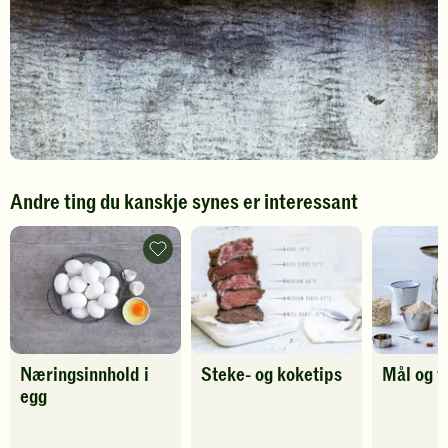
Andre ting du kanskje synes er interessant
Næringsinnhold
i
egg
-
legg
til
favoritter
Næringsinnhold i
Steke- og koketips
Mål og v
egg