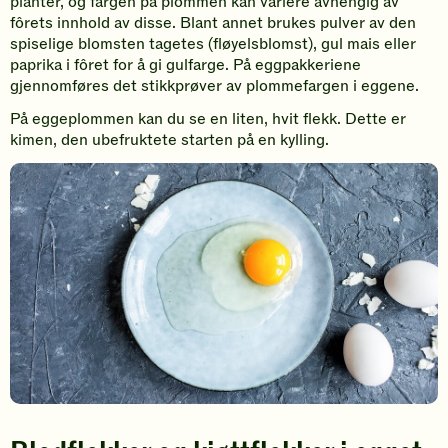
planter, og fargen på plommen kan variere avhengig av
fôrets innhold av disse. Blant annet brukes pulver av den
spiselige blomsten tagetes (fløyelsblomst), gul mais eller
paprika i fôret for å gi gulfarge. På eggpakkeriene
gjennomføres det stikkprøver av plommefargen i eggene.
På eggeplommen kan du se en liten, hvit flekk. Dette er
kimen, den ubefruktete starten på en kylling.