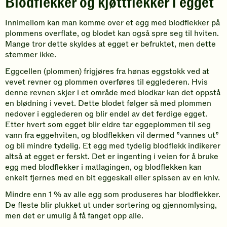
Blodflekker og kjøttflekker i egget
Innimellom kan man komme over et egg med blodflekker på
plommens overflate, og blodet kan også spre seg til hviten.
Mange tror dette skyldes at egget er befruktet, men dette
stemmer ikke.
Eggcellen (plommen) frigjøres fra hønas eggstokk ved at
vevet revner og plommen overføres til egglederen. Hvis
denne revnen skjer i et område med blodkar kan det oppstå
en blødning i vevet. Dette blodet følger så med plommen
nedover i egglederen og blir endel av det ferdige egget.
Etter hvert som egget blir eldre tar eggeplommen til seg
vann fra eggehviten, og blodflekken vil dermed ”vannes ut”
og bli mindre tydelig. Et egg med tydelig blodflekk indikerer
altså at egget er ferskt. Det er ingenting i veien for å bruke
egg med blodflekker i matlagingen, og blodflekken kan
enkelt fjernes med en bit eggeskall eller spissen av en kniv.
Mindre enn 1 % av alle egg som produseres har blodflekker.
De fleste blir plukket ut under sortering og gjennomlysing,
men det er umulig å få fanget opp alle.