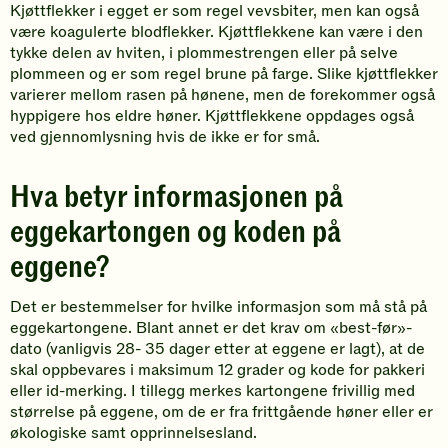
Kjøttflekker i egget er som regel vevsbiter, men kan også
være koagulerte blodflekker. Kjøttflekkene kan være i den
tykke delen av hviten, i plommestrengen eller på selve
plommeen og er som regel brune på farge. Slike kjøttflekker
varierer mellom rasen på hønene, men de forekommer også
hyppigere hos eldre høner. Kjøttflekkene oppdages også
ved gjennomlysning hvis de ikke er for små.
Hva betyr informasjonen på
eggekartongen og koden på
eggene?
Det er bestemmelser for hvilke informasjon som må stå på
eggekartongene. Blant annet er det krav om «best-før»-
dato (vanligvis 28- 35 dager etter at eggene er lagt), at de
skal oppbevares i maksimum 12 grader og kode for pakkeri
eller id-merking. I tillegg merkes kartongene frivillig med
størrelse på eggene, om de er fra frittgående høner eller er
økologiske samt opprinnelsesland.