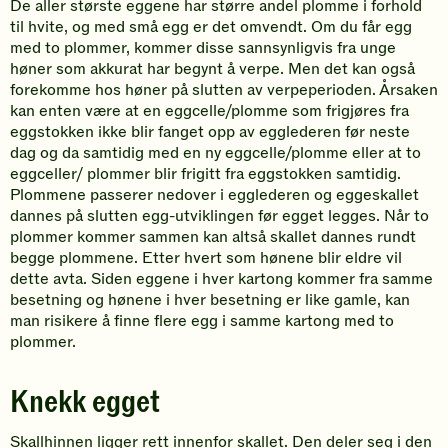
De aller største eggene har større andel plomme i forhold
til hvite, og med små egg er det omvendt. Om du får egg
med to plommer, kommer disse sannsynligvis fra unge
høner som akkurat har begynt å verpe. Men det kan også
forekomme hos høner på slutten av verpeperioden. Årsaken
kan enten være at en eggcelle/plomme som frigjøres fra
eggstokken ikke blir fanget opp av egglederen før neste
dag og da samtidig med en ny eggcelle/plomme eller at to
eggceller/ plommer blir frigitt fra eggstokken samtidig.
Plommene passerer nedover i egglederen og eggeskallet
dannes på slutten egg-utviklingen før egget legges. Når to
plommer kommer sammen kan altså skallet dannes rundt
begge plommene. Etter hvert som hønene blir eldre vil
dette avta. Siden eggene i hver kartong kommer fra samme
besetning og hønene i hver besetning er like gamle, kan
man risikere å finne flere egg i samme kartong med to
plommer.
Knekk egget
Skallhinnen ligger rett innenfor skallet. Den deler seg i den