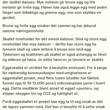
der skallet dannes. Mye melanin gir brune egg og lite
melanin gir hvite egg. Høner kan også legge egg med andre
farger som blåaktige og grønne egg, noe som skyldes en
genfeil.
Brune og hvite egg smaker det samme og har akkurat
samme næringsinnhold.
Skallet inneholder for det meste kalsium. Små og store egg
inneholder like mye kalsium – derfor kan store egg ha
tynnere skall og være lettere å knuse enn små egg.
Tykkelsen og kvaliteten på skallet er også avhengig av fôret
og alderen på høna. Jo eldre høna er, jo tynnere er skallet.
Eggeskallet er utviklet for å beskytte embryoet. For å sørge
for nødvendig kommunikasjon med omgivelsene er
eggeskallet porøst, med flere tusen (studier har faktisk
funnet opp til 10-12.000 porer) mikroskopiske porer i hvert
egg. Dette medfører blant annet at egget «puster», og
slipper oksygen inn og CO2 og fuktighet ut.
Fordi eggeskallet er porøst kan egg ta til seg smak av det
de lagres sammen med. Det kan vi benytte til å sette smak