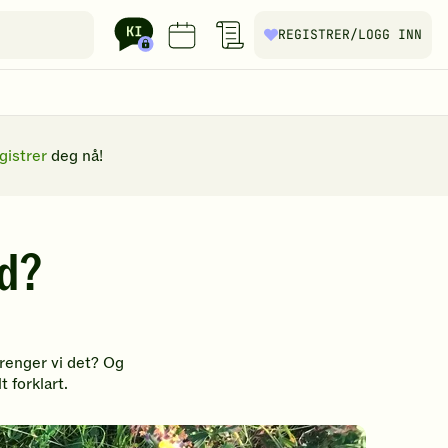
REGISTRER
/LOGG INN
gistrer
deg nå!
ld?
trenger vi det? Og
 forklart.