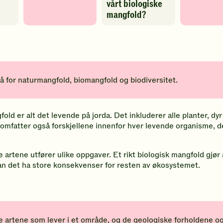
vårt biologiske
mangfold?
å for naturmangfold, biomangfold og biodiversitet.
gfold er alt det levende på jorda. Det inkluderer alle planter, 
 omfatter også forskjellene innenfor hver levende organisme, d
e artene utfører ulike oppgaver. Et rikt biologisk mangfold gj
 kan det ha store konsekvenser for resten av økosystemet.
 artene som lever i et område, og de geologiske forholdene og