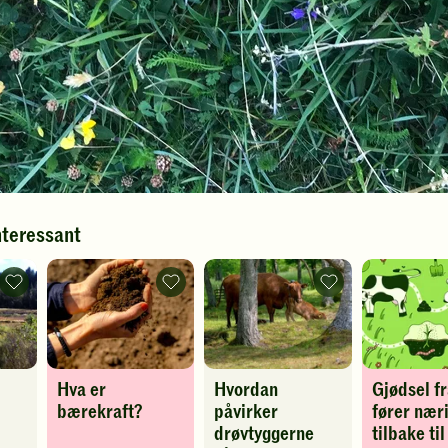
nteressant
Hva
Hva
Hvordan
er
er
påvirker
et
bærekraft?
drøvtyggerne
økosystem?
-
vårt
-
legg
biologiske
legg
til
mangfold?
til
favoritter
-
Hva er
Hvordan
Gjødsel fr
favoritter
legg
til
bærekraft?
påvirker
fører nær
favoritter
drøvtyggerne
tilbake til