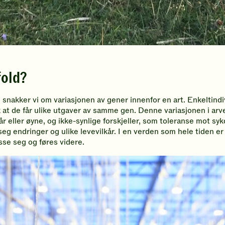
fold?
snakker vi om variasjonen av gener innenfor en art. Enkeltindiv
 at de får ulike utgaver av samme gen. Denne variasjonen i arve
hår eller øyne, og ikke-synlige forskjeller, som toleranse mot sy
seg endringer og ulike levevilkår. I en verden som hele tiden er
asse seg og føres videre.