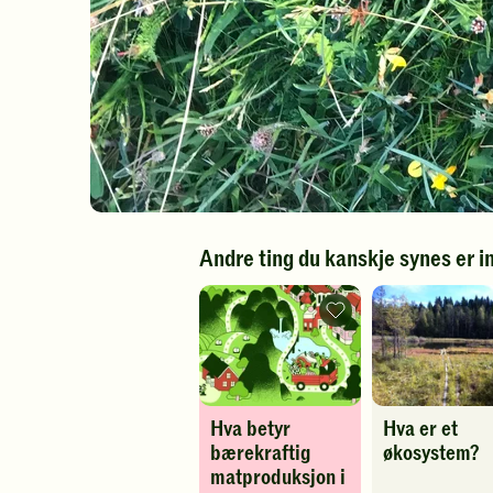
Andre ting du kanskje synes er i
Hva
betyr
bærekraftig
matproduksjon
i
Norge?
-
Hva betyr
Hva er et
legg
til
bærekraftig
økosystem?
favoritter
matproduksjon i