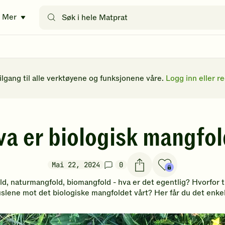
Søk
Mer
etter
oppskrifter
eller
filtre
tilgang til alle verktøyene og funksjonene våre.
Logg inn eller re
a er biologisk mangfo
Mai 22, 2024
0
d, naturmangfold, biomangfold - hva er det egentlig? Hvorfor 
uslene mot det biologiske mangfoldet vårt? Her får du det enkelt