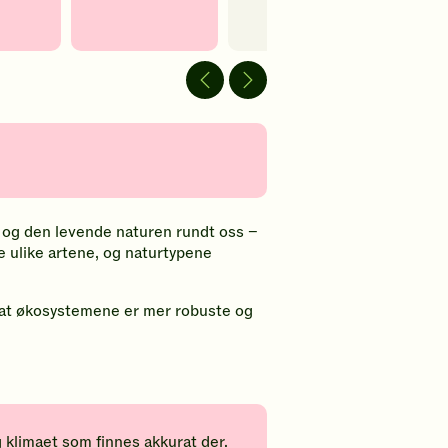
favoritter
dyr og den levende naturen rundt oss
–
e ulike artene, og naturtypene
ør at økosystemene er mer robuste og
 klimaet som finnes akkurat der.