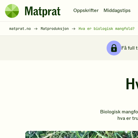
Hopp til hovedinnhold
Oppskrifter
Middagstips
Matprat
hjemmeside
Brødsmulesti
matprat.no
Matproduksjon
Hva er biologisk mangfold?
Få full 
Hv
Biologisk mangfol
hva er tr