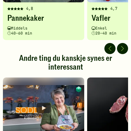
4,8
4,7
Denne
Denne
Pannekaker
Vafler
oppskriften
oppskriften
har
har
Vanskelighetsgrad
Tilberedningstid
Vanskelighetsgrad
Tilberedningstid
Middels
Enkel
fått
fått
40–60 min
20–40 min
5
5
av
av
5
5
stjerner.
stjerner.
Andre ting du kanskje synes er
Klikk
Klikk
interessant
for
for
å
å
gi
gi
din
din
vurdering.
vurdering.