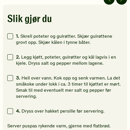
5
5
5
stjerner.
stjerner.
stjerner.
Klikk
Klikk
Klikk
Slik gjør du
for
for
for
å
å
å
gi
gi
gi
1.
Skrell poteter og gulrøtter. Skjær gulrøttene
din
din
din
grovt opp. Skjær kålen i tynne båter.
vurdering.
vurdering.
vurdering
2.
Legg kjøtt, poteter, gulrøtter og kål lagvis i en
kjele. Dryss salt og pepper mellom lagene.
3.
Hell over vann. Kok opp og senk varmen. La det
småkoke under lokk i ca. 3 timer til kjøttet er mørt.
Smak til med eventuelt mer salt og pepper før
servering.
4.
Dryss over hakket persille før servering.
Server puspas rykende varm, gjerne med flatbrød.