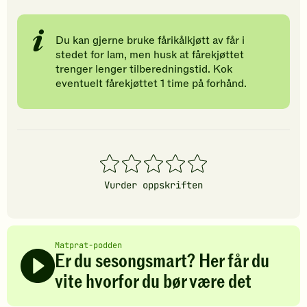
Du kan gjerne bruke fårikålkjøtt av får i
stedet for lam, men husk at fårekjøttet
trenger lenger tilberedningstid. Kok
eventuelt fårekjøttet 1 time på forhånd.
1
2
3
4
5
stjerner
stjerner
stjerner
stjerner
stjerner
Vurder oppskriften
Matprat-podden
Er du sesongsmart? Her får du
vite hvorfor du bør være det