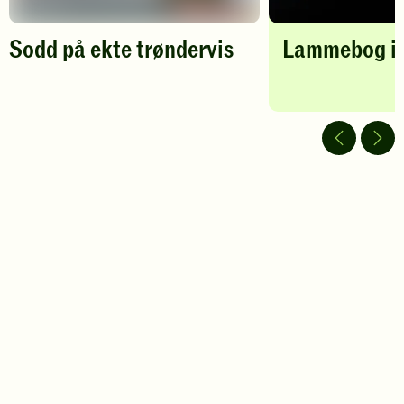
Sodd på ekte trøndervis
Lammebog i 
Spill
av
video