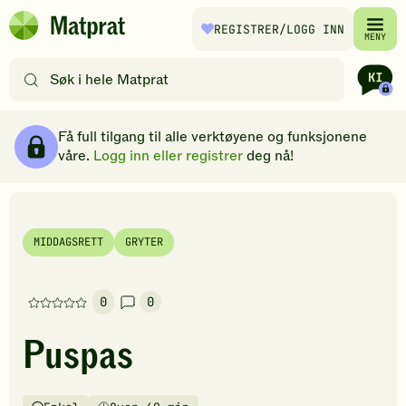
Hopp til hovedinnhold
REGISTRER
/LOGG INN
Matprat
MENY
hjemmeside
Søk
etter
oppskrifter
Ingredienser
Slik gjør du
Kommentarer
Brødsmulesti
eller
Få full tilgang til alle verktøyene og funksjonene
filtre
våre.
Logg inn eller registrer
deg nå!
MIDDAGSRETT
GRYTER
0
0
Denne
oppskriften
Puspas
har
foreløpig
ingen