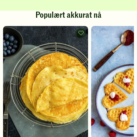
Populært akkurat nå
Pannekaker
-
legg
til
favoritter