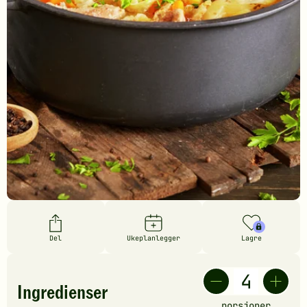
Del
Ukeplanlegger
Lagre
Ingredienser
porsjoner