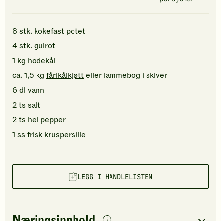
8
stk.
kokefast
potet
4
stk.
gulrot
1
kg
hodekål
ca.
1,5
kg
fårikålkjøtt
eller lammebog i skiver
6
dl
vann
2
ts
salt
2
ts
hel pepper
1
ss
frisk kruspersille
LEGG I HANDLELISTEN
Næringsinnhold