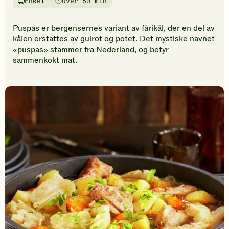
Enkel
Over 60 min
vurderinger.
Vanskelighetsgrad
Tilberedningstid
Bli
den
Puspas er bergensernes variant av fårikål, der en del av
første
kålen erstattes av gulrot og potet. Det mystiske navnet
til
«puspas» stammer fra Nederland, og betyr
å
sammenkokt mat.
vurdere
denne
oppskriften.