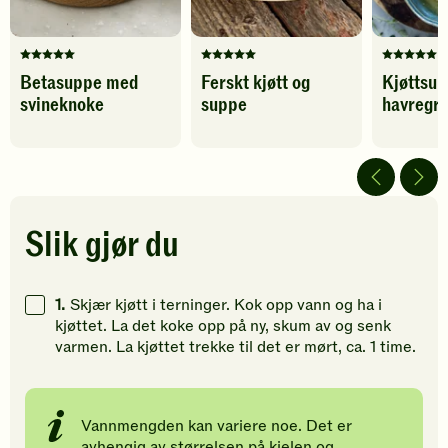
Denne
Denne
Denne
Betasuppe med
Ferskt kjøtt og
Kjøttsu
oppskriften
oppskriften
oppskrif
svineknoke
suppe
havregr
har
har
har
fått
fått
fått
5
5
5
av
av
av
5
5
5
stjerner.
stjerner.
stjerner.
Klikk
Klikk
Klikk
Slik gjør du
for
for
for
å
å
å
gi
gi
gi
1.
Skjær kjøtt i terninger. Kok opp vann og ha i
din
din
din
kjøttet. La det koke opp på ny, skum av og senk
vurdering.
vurdering.
vurdering
varmen. La kjøttet trekke til det er mørt, ca. 1 time.
Vannmengden kan variere noe. Det er
avhengig av størrelsen på kjelen og