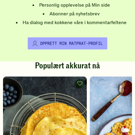
Personlig opplevelse på Min side
Abonner på nyhetsbrev
Ha dialog med kokkene våre i kommentarfeltene
OPPRETT MIN MATPRAT-PROFIL
Populært akkurat nå
Pannekaker
-
legg
til
favoritter