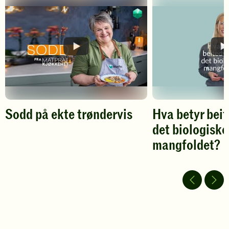
din
din
vurdering.
vurdering.
Sodd på ekte trøndervis
Hva betyr beit
det biologiske
Spill
mangfoldet?
av
video
Spill
av
video