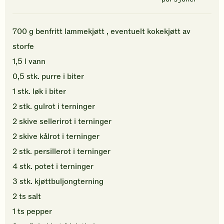
700
g
benfritt lammekjøtt
, eventuelt kokekjøtt av
storfe
1,5
l
vann
0,5
stk.
purre
i biter
1
stk.
løk
i biter
2
stk.
gulrot
i terninger
2
skive
sellerirot
i terninger
2
skive
kålrot
i terninger
2
stk.
persillerot
i terninger
4
stk.
potet
i terninger
3
stk.
kjøttbuljongterning
2
ts
salt
1
ts
pepper