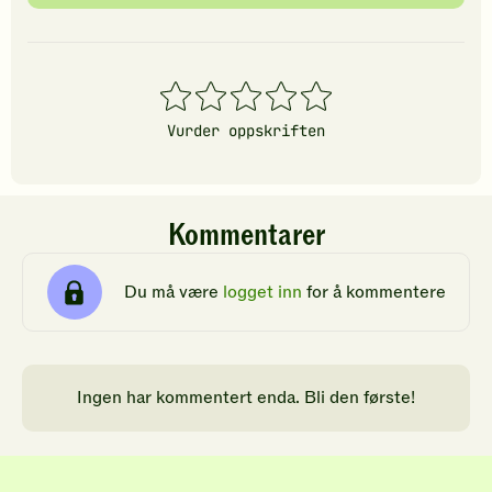
1
2
3
4
5
stjerner
stjerner
stjerner
stjerner
stjerner
Vurder oppskriften
Kommentarer
Du må være
logget inn
for å kommentere
Ingen har kommentert enda. Bli den første!