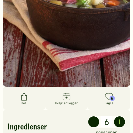
Del
Ukeplanlegger
Lagre
Ingredienser
porsjoner