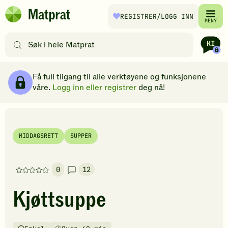
Hopp til hovedinnhold
REGISTRER
/LOGG INN
Matprat
MENY
hjemmeside
Søk
etter
oppskrifter
Ingredienser
Slik gjør du
Kommentarer
Brødsmulesti
eller
Få full tilgang til alle verktøyene og funksjonene
filtre
våre.
Logg inn eller registrer
deg nå!
MIDDAGSRETT
SUPPER
0
12
Denne
oppskriften
Kjøttsuppe
har
foreløpig
ingen