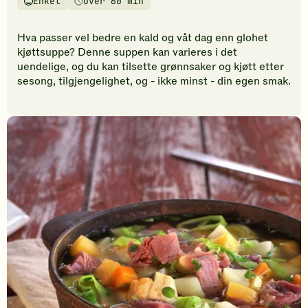
Enkel
Over 60 min
vurderinger.
Vanskelighetsgrad
Tilberedningstid
Bli
den
Hva passer vel bedre en kald og våt dag enn glohet
første
kjøttsuppe? Denne suppen kan varieres i det
til
uendelige, og du kan tilsette grønnsaker og kjøtt etter
å
sesong, tilgjengelighet, og - ikke minst - din egen smak.
vurdere
denne
oppskriften.