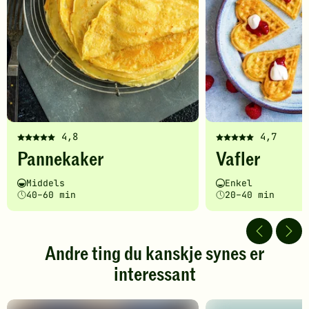
4,8
4,7
Denne
Denne
Pannekaker
Vafler
oppskriften
oppskriften
har
har
Vanskelighetsgrad
Tilberedningstid
Vanskelighetsgrad
Tilberedningstid
Middels
Enkel
fått
fått
40–60 min
20–40 min
5
5
av
av
5
5
stjerner.
stjerner.
Andre ting du kanskje synes er
Klikk
Klikk
interessant
for
for
å
å
gi
gi