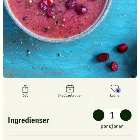
Del
Ukeplanlegger
Lagre
Ingredienser
porsjoner