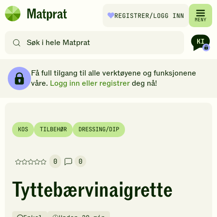
Hopp til hovedinnhold
REGISTRER
/LOGG INN
Matprat
MENY
hjemmeside
Søk
etter
oppskrifter
Ingredienser
Slik gjør du
Kommentarer
Brødsmulesti
eller
Få full tilgang til alle verktøyene og funksjonene
filtre
våre.
Logg inn eller registrer
deg nå!
KOS
TILBEHØR
DRESSING/DIP
0
0
Denne
oppskriften
Tyttebærvinaigrette
har
foreløpig
ingen