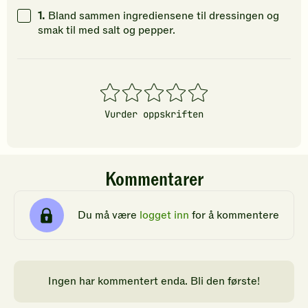
gi
gi
gi
1.
Bland sammen ingrediensene til dressingen og
din
din
din
smak til med salt og pepper.
vurdering.
vurdering.
vurdering
1
2
3
4
5
stjerner
stjerner
stjerner
stjerner
stjerner
Vurder oppskriften
Kommentarer
Du må være
logget inn
for å kommentere
Ingen har kommentert enda. Bli den første!