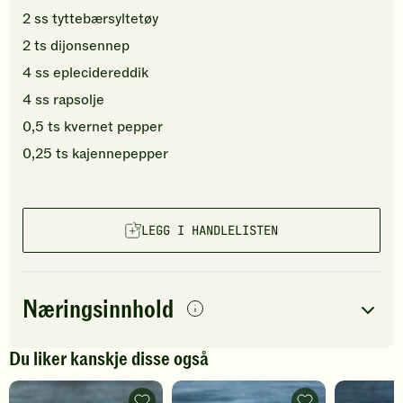
2
ss
tyttebærsyltetøy
2
ts
dijonsennep
4
ss
eplecidereddik
4
ss
rapsolje
0,5
ts
kvernet pepper
0,25
ts
kajennepepper
LEGG I HANDLELISTEN
Næringsinnhold
per
porsjon
Du liker kanskje disse også
Navn på
Energi
antall
443
kcal
næringsstoffet