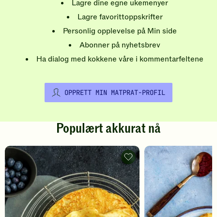
Lagre dine egne ukemenyer
Lagre favorittoppskrifter
Personlig opplevelse på Min side
Abonner på nyhetsbrev
Ha dialog med kokkene våre i kommentarfeltene
OPPRETT MIN MATPRAT-PROFIL
Populært akkurat nå
Pannekaker
-
legg
til
favoritter