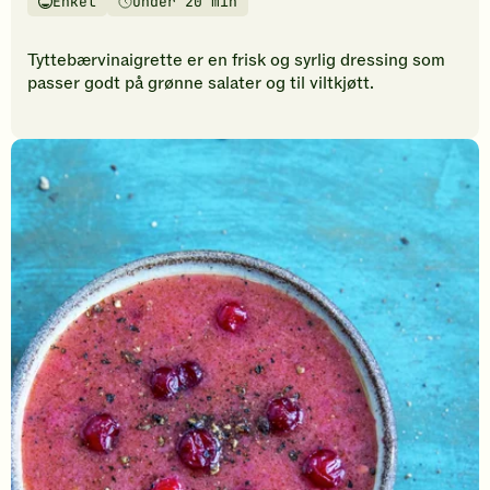
Enkel
Under 20 min
vurderinger.
Vanskelighetsgrad
Tilberedningstid
Bli
den
Tyttebærvinaigrette er en frisk og syrlig dressing som
første
passer godt på grønne salater og til viltkjøtt.
til
å
vurdere
denne
oppskriften.