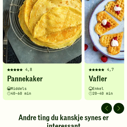
4,8
4,7
Denne
Denne
Pannekaker
Vafler
oppskriften
oppskriften
har
har
Vanskelighetsgrad
Tilberedningstid
Vanskelighetsgrad
Tilberedningstid
Middels
Enkel
fått
fått
40–60 min
20–40 min
5
5
av
av
5
5
stjerner.
stjerner.
Andre ting du kanskje synes er
Klikk
Klikk
interessant
for
for