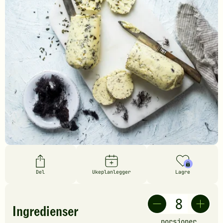
Del
Ukeplanlegger
Lagre
Ingredienser
porsjoner