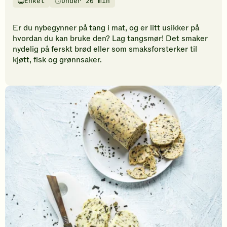
Enkel
Under 20 min
vurderinger.
Vanskelighetsgrad
Tilberedningstid
Bli
den
Er du nybegynner på tang i mat, og er litt usikker på
første
hvordan du kan bruke den? Lag tangsmør! Det smaker
til
nydelig på ferskt brød eller som smaksforsterker til
å
kjøtt, fisk og grønnsaker.
vurdere
denne
oppskriften.