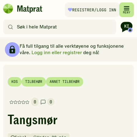
Hopp til hovedinnhold
REGISTRER
/LOGG INN
Matprat
MENY
hjemmeside
Søk
etter
oppskrifter
Ingredienser
Slik gjør du
Kommentarer
Brødsmulesti
eller
Få full tilgang til alle verktøyene og funksjonene
filtre
våre.
Logg inn eller registrer
deg nå!
KOS
TILBEHØR
ANNET TILBEHØR
0
0
Denne
oppskriften
Tangsmør
har
foreløpig
ingen