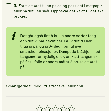
3.
Form smøret til en pølse og pakk det i matpapir,
eller ha det i en skål. Oppbevar det kaldt til det skal
brukes.
Det går også fint å bruke andre sorter tang
enn det vi har nevnt her. Bruk det du har
tilgang på, og prøv deg fram til nye
smakskombinasjoner. Dampede blåskjell med
tangsmør er nydelig eller, en klatt tangsmør
på fisk i folie er andre måter å bruke smøret
på.
Smak gjerne til med litt sitronskall eller chili.
1
2
3
4
5