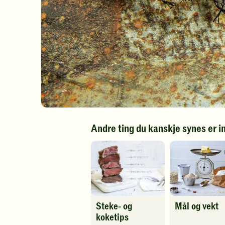
Andre ting du kanskje synes er i
Steke- og
Mål og vekt
koketips