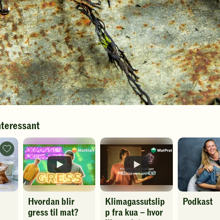
nteressant
Mål
og
vekt
-
legg
til
favoritter
Hvordan blir
Klimagassutslip
Podkast
gress til mat?
p fra kua – hvor