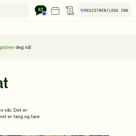
REGISTRER
/LOGG INN
gistrer
deg nå!
at
n vår. Det er
mst er tang og tare