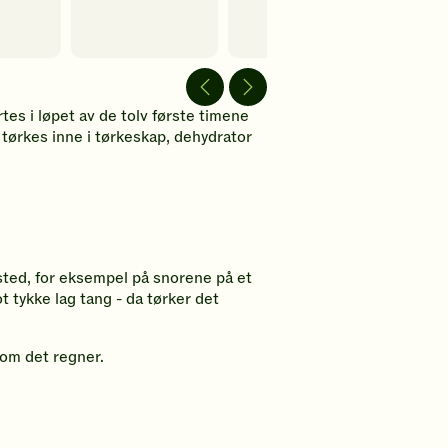
av
av
av
video
video
video
es i løpet av de tolv første timene
å tørkes inne i tørkeskap, dehydrator
 sted, for eksempel på snorene på et
 tykke lag tang - da tørker det
k om det regner.