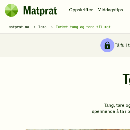
Hopp til hovedinnhold
Oppskrifter
Middagstips
Matprat
hjemmeside
Brødsmulesti
matprat.no
Tema
Tørket tang og tare til mat
Få full 
T
Tang, tare o
spennende å ta i b