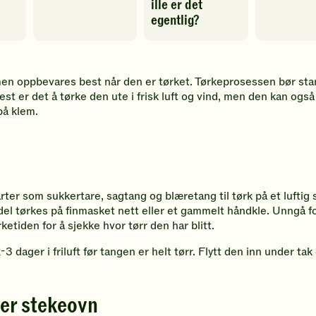
ille er det
Spill
egentlig?
av
video
Spill
av
video
en oppbevares best når den er tørket. Tørkeprosessen bør start
best er det å tørke den ute i frisk luft og vind, men den kan ogs
på klem.
arter som sukkertare, sagtang og blæretang til tørk på et luftig
del tørkes på finmasket nett eller et gammelt håndkle. Unngå fot
ketiden for å sjekke hvor tørr den har blitt.
3 dager i friluft før tangen er helt tørr. Flytt den inn under ta
ler stekeovn