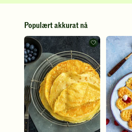
Populært akkurat nå
Pannekaker
-
legg
til
favoritter