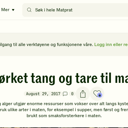
Søk
Mer
etter
oppskrifter
eller
filtre
tilgang til alle verktøyene og funksjonene våre.
Logg inn eller re
ørket tang og tare til m
August 29, 2017
0
g alger utgjør enorme ressurser som vokser over alt langs kyste
ruk ulike arter i maten, for eksempel i supper, men først og fre
brukt som smaksforsterkere i maten.