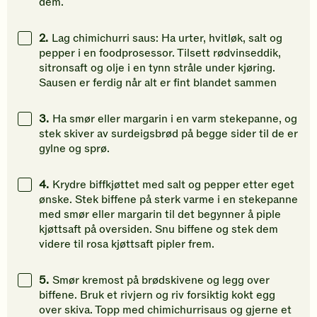
dem.
vurdering.
vurdering.
vurdering
2.
Lag chimichurri saus: Ha urter, hvitløk, salt og
pepper i en foodprosessor. Tilsett rødvinseddik,
sitronsaft og olje i en tynn stråle under kjøring.
Sausen er ferdig når alt er fint blandet sammen
3.
Ha smør eller margarin i en varm stekepanne, og
stek skiver av surdeigsbrød på begge sider til de er
gylne og sprø.
4.
Krydre biffkjøttet med salt og pepper etter eget
ønske. Stek biffene på sterk varme i en stekepanne
med smør eller margarin til det begynner å piple
kjøttsaft på oversiden. Snu biffene og stek dem
videre til rosa kjøttsaft pipler frem.
5.
Smør kremost på brødskivene og legg over
biffene. Bruk et rivjern og riv forsiktig kokt egg
over skiva. Topp med chimichurrisaus og gjerne et