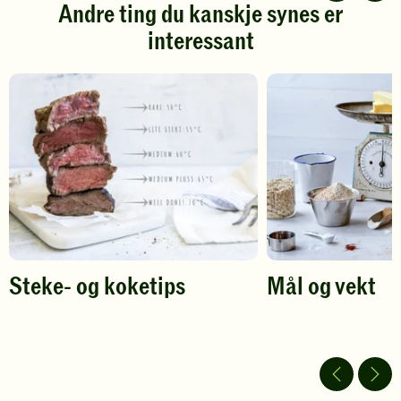
stjerner.
stjerner.
Andre ting du kanskje synes er
Klikk
Klikk
interessant
for
for
å
å
gi
gi
din
din
vurdering.
vurdering.
Steke- og koketips
Mål og vekt