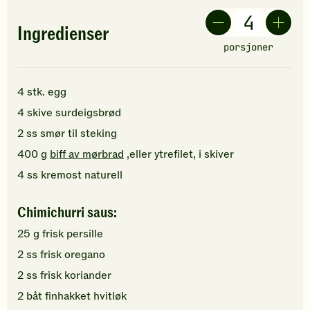
Ingredienser
porsjoner
4
stk.
egg
4
skive
surdeigsbrød
2
ss
smør
til steking
400
g
biff av mørbrad
,eller ytrefilet, i skiver
4
ss
kremost naturell
Chimichurri saus:
25
g
frisk persille
2
ss
frisk oregano
2
ss
frisk koriander
2
båt
finhakket
hvitløk