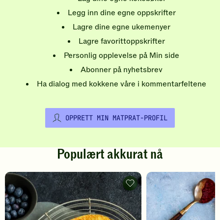
Legg inn dine egne oppskrifter
Lagre dine egne ukemenyer
Lagre favorittoppskrifter
Personlig opplevelse på Min side
Abonner på nyhetsbrev
Ha dialog med kokkene våre i kommentarfeltene
OPPRETT MIN MATPRAT-PROFIL
Populært akkurat nå
Pannekaker
-
legg
til
favoritter