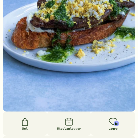
Del
Ukeplanlegger
Lagre