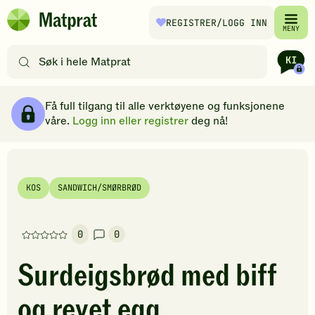
Hopp til hovedinnhold
REGISTRER
/LOGG INN
Matprat
MENY
hjemmeside
Søk
etter
oppskrifter
Ingredienser
Slik gjør du
Kommentarer
Brødsmulesti
eller
Få full tilgang til alle verktøyene og funksjonene
filtre
våre.
Logg inn eller registrer
deg nå!
KOS
SANDWICH/SMØRBRØD
0
0
Denne
oppskriften
Surdeigsbrød med biff
har
foreløpig
og revet egg
ingen