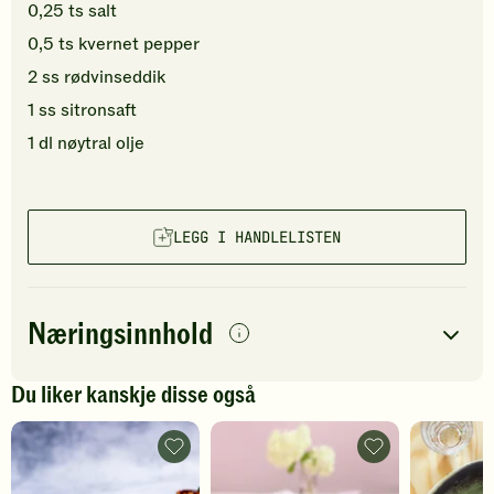
0,25
ts
salt
0,5
ts
kvernet pepper
2
ss
rødvinseddik
1
ss
sitronsaft
1
dl
nøytral olje
LEGG I HANDLELISTEN
Næringsinnhold
per
porsjon
Du liker kanskje disse også
Navn på
Energi
antall
635
kcal
næringsstoffet
Sandwich
Sandwich
med
med
Fett
45
g
tonkatsu
posjert