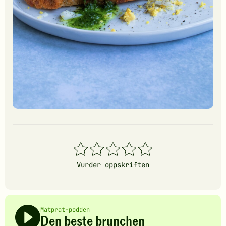
1
2
3
4
5
stjerner
stjerner
stjerner
stjerner
stjerner
Vurder oppskriften
Matprat-podden
Den beste brunchen