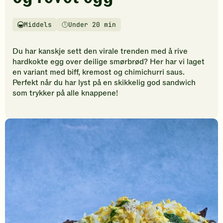
vurderinger.
Bli
den
Middels
Under 20 min
Vanskelighetsgrad
Tilberedningstid
første
til
Du har kanskje sett den virale trenden med å rive
å
hardkokte egg over deilige smørbrød? Her har vi laget
vurdere
en variant med biff, kremost og chimichurri saus.
denne
Perfekt når du har lyst på en skikkelig god sandwich
oppskriften.
som trykker på alle knappene!