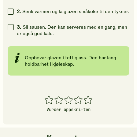
vurdering.
vurdering.
vurdering
2.
Senk varmen og la glazen småkoke til den tykner.
3.
Sil sausen. Den kan serveres med en gang, men
er også god kald.
Oppbevar glazen i tett glass. Den har lang
holdbarhet i kjøleskap.
1
2
3
4
5
stjerner
stjerner
stjerner
stjerner
stjerner
Vurder oppskriften