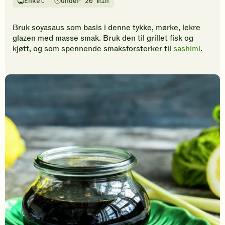
Enkel
Under 20 min
vurderinger.
Vanskelighetsgrad
Tilberedningstid
Bli
den
Bruk soyasaus som basis i denne tykke, mørke, lekre
første
glazen med masse smak. Bruk den til grillet fisk og
til
kjøtt, og som spennende smaksforsterker til
sashimi
.
å
vurdere
denne
oppskriften.