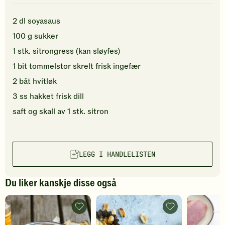
2
dl
soyasaus
100
g
sukker
1
stk.
sitrongress
(kan sløyfes)
1
bit
tommelstor skrelt
frisk ingefær
2
båt
hvitløk
3
ss
hakket
frisk dill
saft og skall av
1
stk.
sitron
LEGG I HANDLELISTEN
Du liker kanskje disse også
Hjemmelaget
Hoisin
teriyakisaus
dipp-
-
saus