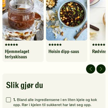
legg
-
til
legg
favoritter
til
favoritter
Denne
Denne
Denne
Hjemmelaget
Hoisin dipp-saus
Rødvins
oppskriften
oppskriften
oppskrif
teriyakisaus
har
har
har
fått
fått
fått
5
5
5
av
av
av
5
5
5
stjerner.
stjerner.
stjerner.
Slik gjør du
Klikk
Klikk
Klikk
for
for
for
å
å
å
1.
Bland alle ingrediensene i en liten kjele og kok
gi
gi
gi
opp. Rør i kjelen til sukkeret har løst seg opp.
din
din
din