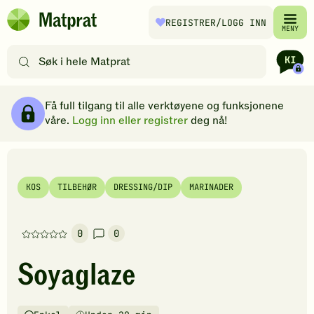
Hopp til hovedinnhold
REGISTRER
/LOGG INN
Matprat
MENY
hjemmeside
Søk
etter
oppskrifter
Ingredienser
Slik gjør du
Kommentarer
Brødsmulesti
eller
Få full tilgang til alle verktøyene og funksjonene
filtre
våre.
Logg inn eller registrer
deg nå!
KOS
TILBEHØR
DRESSING/DIP
MARINADER
0
0
Denne
oppskriften
Soyaglaze
har
foreløpig
ingen