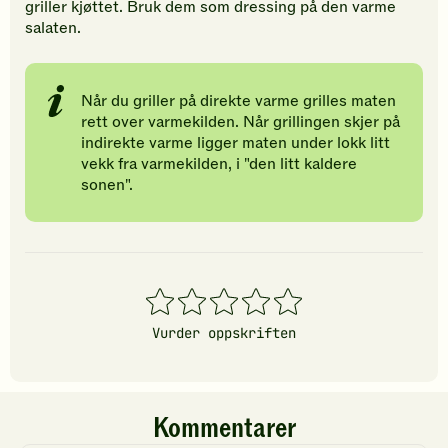
griller kjøttet. Bruk dem som dressing på den varme
salaten.
Når du griller på direkte varme grilles maten
rett over varmekilden. Når grillingen skjer på
indirekte varme ligger maten under lokk litt
vekk fra varmekilden, i "den litt kaldere
sonen".
1
2
3
4
5
stjerner
stjerner
stjerner
stjerner
stjerner
Vurder oppskriften
Kommentarer