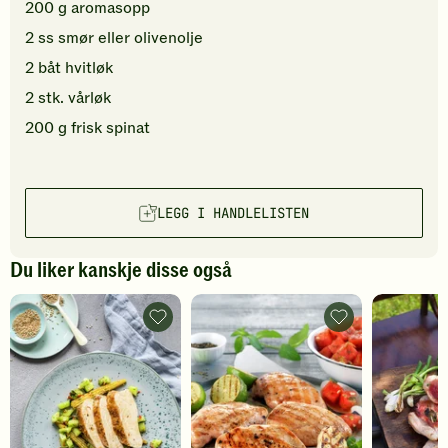
200
g
aromasopp
2
ss
smør
eller olivenolje
2
båt
hvitløk
2
stk.
vårløk
200
g
frisk spinat
LEGG I HANDLELISTEN
Du liker kanskje disse også
Grillet
Grillet
kyllingfilet
kyllingfilet
med
med
agurksalat
vannmelonsalat
-
-
legg
legg
til
til
favoritter
favoritter