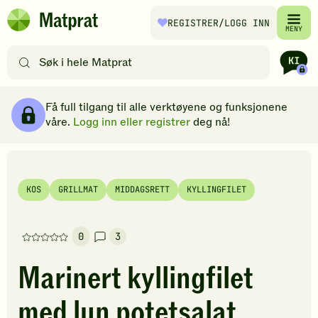
Hopp til hovedinnhold
REGISTRER
/LOGG INN
Matprat
MENY
hjemmeside
Søk
etter
oppskrifter
Ingredienser
Slik gjør du
Kommentarer
Brødsmulesti
eller
Få full tilgang til alle verktøyene og funksjonene
filtre
våre.
Logg inn eller registrer
deg nå!
KOS
GRILLMAT
MIDDAGSRETT
KYLLINGFILET
0
3
Denne
oppskriften
Marinert kyllingfilet
har
foreløpig
med lun potetsalat
ingen