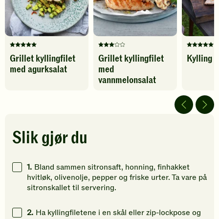
Denne
Denne
Denne
Grillet kyllingfilet
Grillet kyllingfilet
Kylling 
oppskriften
oppskriften
oppskrif
med agurksalat
med
har
har
har
fått
fått
fått
vannmelonsalat
5
3
5
av
av
av
5
5
5
stjerner.
stjerner.
stjerner.
Klikk
Klikk
Klikk
Slik gjør du
for
for
for
å
å
å
gi
gi
gi
1.
Bland sammen sitronsaft, honning, finhakket
din
din
din
hvitløk, olivenolje, pepper og friske urter. Ta vare på
vurdering.
vurdering.
vurdering
sitronskallet til servering.
2.
Ha kyllingfiletene i en skål eller zip-lockpose og