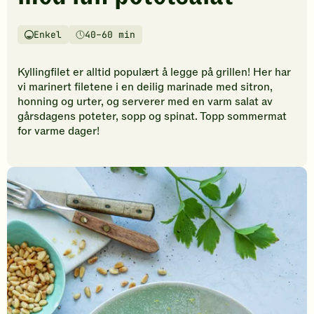
vurderinger.
Bli
den
Enkel
40–60 min
Vanskelighetsgrad
Tilberedningstid
første
til
Kyllingfilet er alltid populært å legge på grillen! Her har
å
vi marinert filetene i en deilig marinade med sitron,
vurdere
honning og urter, og serverer med en varm salat av
denne
gårsdagens poteter, sopp og spinat. Topp sommermat
oppskriften.
for varme dager!