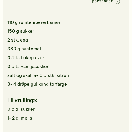
porsjoner
110
g
romtemperert
smør
150
g
sukker
2
stk.
egg
330
g
hvetemel
0,5
ts
bakepulver
0,5
ts
vaniljesukker
saft og skall av
0,5
stk.
sitron
3-
4
dråpe
gul konditorfarge
Til «rulling»:
0,5
dl
sukker
1-
2
dl
melis