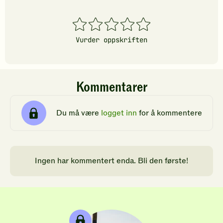
1
2
3
4
5
stjerner
stjerner
stjerner
stjerner
stjerner
Vurder oppskriften
Kommentarer
Du må være
logget inn
for å kommentere
Ingen har kommentert enda. Bli den første!