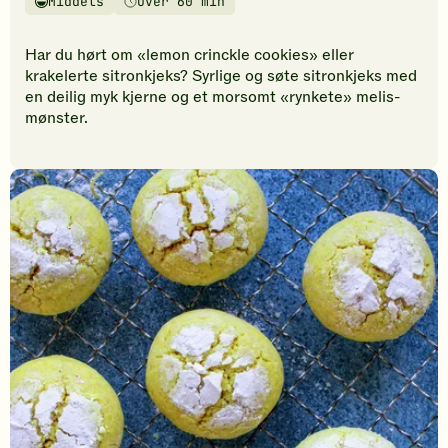
Middels
Over 60 min
vurderinger.
Vanskelighetsgrad
Tilberedningstid
Bli
den
Har du hørt om «lemon crinckle cookies» eller
første
krakelerte sitronkjeks? Syrlige og søte sitronkjeks med
til
en deilig myk kjerne og et morsomt «rynkete» melis-
å
mønster.
vurdere
denne
oppskriften.