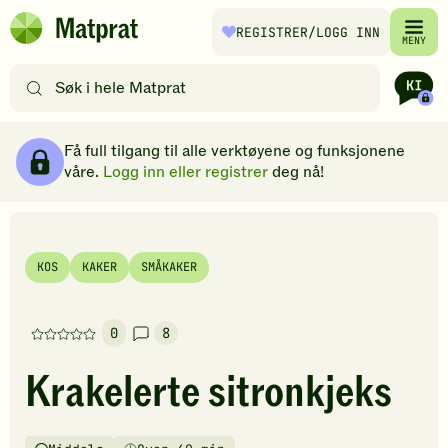
Hopp til hovedinnhold
REGISTRER
/LOGG INN
Matprat
MENY
hjemmeside
Søk
etter
oppskrifter
Ingredienser
Slik gjør du
Kommentarer
Brødsmulesti
eller
Få full tilgang til alle verktøyene og funksjonene
filtre
våre.
Logg inn eller registrer
deg nå!
KOS
KAKER
SMÅKAKER
0
8
Denne
oppskriften
Krakelerte sitronkjeks
har
foreløpig
ingen