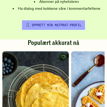
Abonner på nyhetsbrev
Ha dialog med kokkene våre i kommentarfeltene
OPPRETT MIN MATPRAT-PROFIL
Populært akkurat nå
Pannekaker
-
legg
til
favoritter