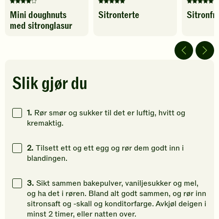
Denne
Denne
Denne
Mini doughnuts
Sitronterte
Sitronfr
oppskriften
oppskriften
oppskrif
med sitronglasur
har
har
har
fått
fått
fått
4
5
5
av
av
av
5
5
5
stjerner.
stjerner.
stjerner.
Slik gjør du
Klikk
Klikk
Klikk
for
for
for
å
å
å
1.
Rør smør og sukker til det er luftig, hvitt og
gi
gi
gi
kremaktig.
din
din
din
vurdering.
vurdering.
vurdering
2.
Tilsett ett og ett egg og rør dem godt inn i
blandingen.
3.
Sikt sammen bakepulver, vaniljesukker og mel,
og ha det i røren. Bland alt godt sammen, og rør inn
sitronsaft og -skall og konditorfarge. Avkjøl deigen i
minst 2 timer, eller natten over.