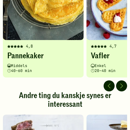
4,8
4,7
Denne
Denne
Pannekaker
Vafler
oppskriften
oppskriften
har
har
Vanskelighetsgrad
Tilberedningstid
Vanskelighetsgrad
Tilberedningstid
Middels
Enkel
fått
fått
40–60 min
20–40 min
5
5
av
av
5
5
stjerner.
stjerner.
Andre ting du kanskje synes er
Klikk
Klikk
interessant
for
for
å
å
gi
gi
din
din
vurdering.
vurdering.