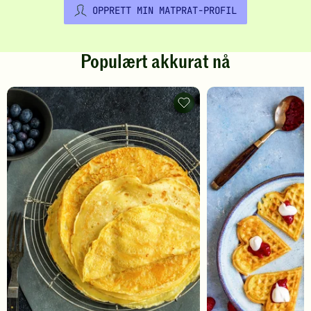
OPPRETT MIN MATPRAT-PROFIL
Populært akkurat nå
Pannekaker
-
legg
til
favoritter