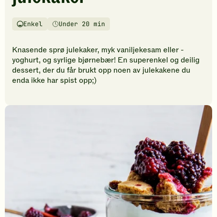
vurderinger.
Bli
den
Enkel
Under 20 min
Vanskelighetsgrad
Tilberedningstid
første
til
Knasende sprø julekaker, myk vaniljekesam eller -
å
yoghurt, og syrlige bjørnebær! En superenkel og deilig
vurdere
dessert, der du får brukt opp noen av julekakene du
denne
enda ikke har spist opp;)
oppskriften.