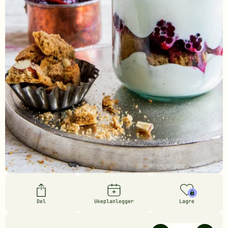
Del
Ukeplanlegger
Lagre