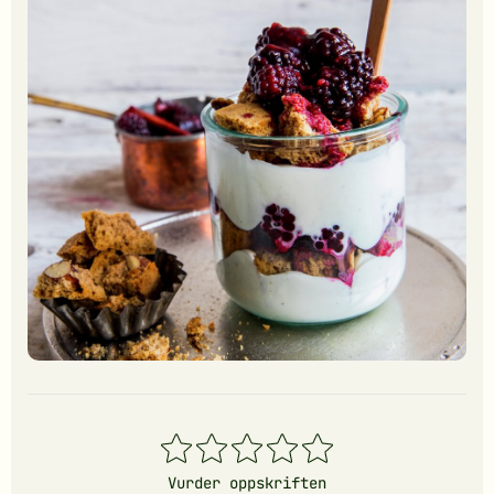
1
2
3
4
5
stjerner
stjerner
stjerner
stjerner
stjerner
Vurder oppskriften