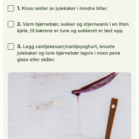
gi
gi
gi
1.
Knus rester av julekaker i mindre biter.
din
din
din
vurdering.
vurdering.
vurdering
2.
Varm bjørnebær, sukker og stjerneanis i en liten
kjele, til bærene er lune og sukkeret er løst opp.
3.
Legg vaniljekesam/vaniljeyoghurt, knuste
julekaker og lune bjørnebær lagvis i noen pene
glass eller skåler.