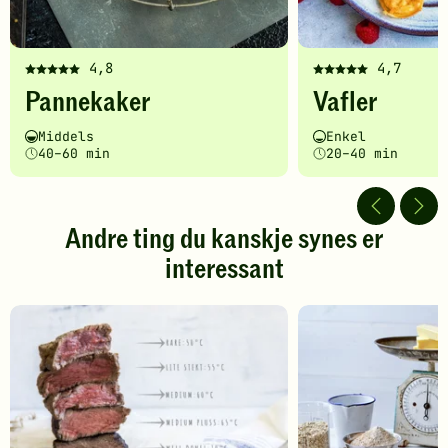
4,8
4,7
Denne
Denne
Pannekaker
Vafler
oppskriften
oppskriften
har
har
Vanskelighetsgrad
Tilberedningstid
Vanskelighetsgrad
Tilberedningstid
Middels
Enkel
fått
fått
40–60 min
20–40 min
5
5
av
av
5
5
stjerner.
stjerner.
Andre ting du kanskje synes er
Klikk
Klikk
interessant
for
for
å
å
gi
gi
din
din
vurdering.
vurdering.