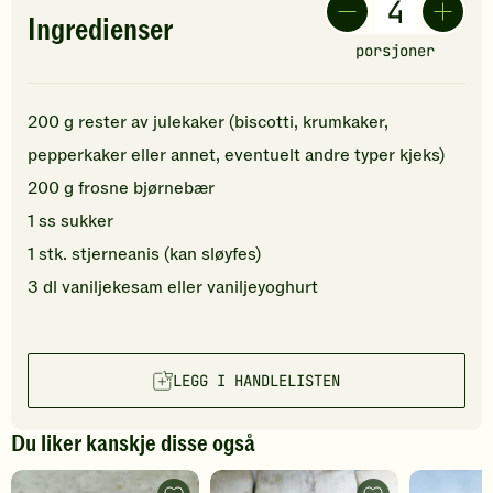
Ingredienser
porsjoner
200
g
rester av
julekaker
(biscotti, krumkaker,
pepperkaker eller annet, eventuelt andre typer kjeks)
200
g
frosne bjørnebær
1
ss
sukker
1
stk.
stjerneanis
(kan sløyfes)
3
dl
vaniljekesam eller
vaniljeyoghurt
LEGG I HANDLELISTEN
Du liker kanskje disse også