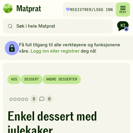
Hopp til hovedinnhold
REGISTRER
/LOGG INN
Matprat
MENY
hjemmeside
Søk
etter
oppskrifter
Ingredienser
Slik gjør du
Kommentarer
Brødsmulesti
eller
Få full tilgang til alle verktøyene og funksjonene
filtre
våre.
Logg inn eller registrer
deg nå!
KOS
DESSERT
ANDRE DESSERTER
0
0
Denne
oppskriften
Enkel dessert med
har
foreløpig
julekaker
ingen