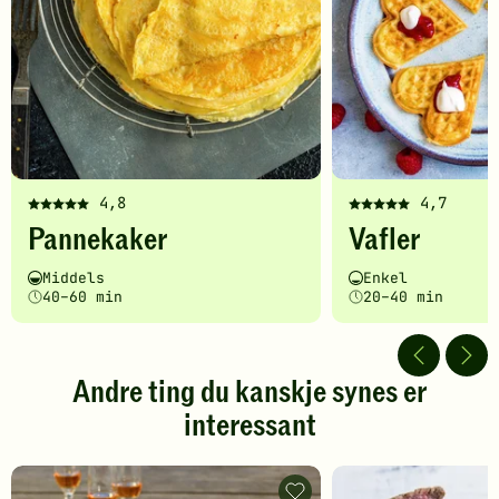
4,8
4,7
Denne
Denne
Pannekaker
Vafler
oppskriften
oppskriften
har
har
Vanskelighetsgrad
Tilberedningstid
Vanskelighetsgrad
Tilberedningstid
Middels
Enkel
fått
fått
40–60 min
20–40 min
5
5
av
av
5
5
stjerner.
stjerner.
Andre ting du kanskje synes er
Klikk
Klikk
interessant
for
for
å
å
gi
gi
din
din
Begjær