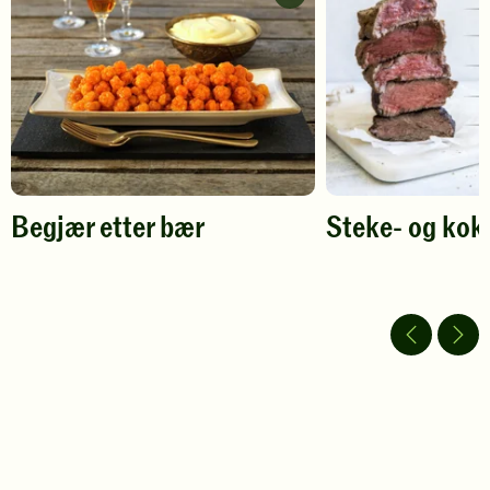
vurdering.
etter
vurdering.
bær
-
legg
til
favoritter
Begjær etter bær
Steke- og kok