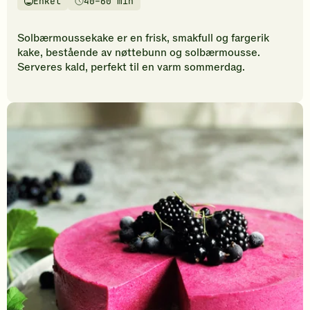
Enkel
40–60 min
vurderinger.
Vanskelighetsgrad
Tilberedningstid
Bli
den
Solbærmoussekake er en frisk, smakfull og fargerik
første
kake, bestående av nøttebunn og solbærmousse.
til
Serveres kald, perfekt til en varm sommerdag.
å
vurdere
denne
oppskriften.