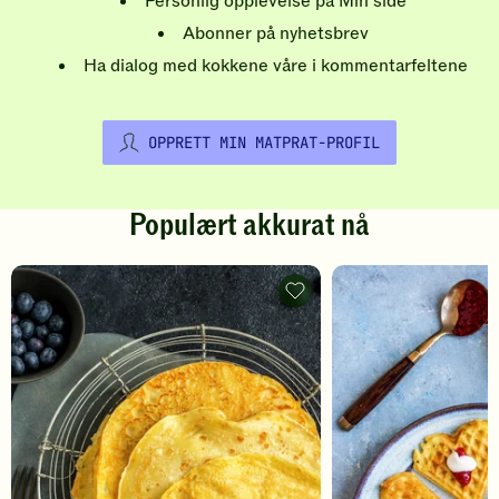
Personlig opplevelse på Min side
Abonner på nyhetsbrev
Ha dialog med kokkene våre i kommentarfeltene
OPPRETT MIN MATPRAT-PROFIL
Populært akkurat nå
Pannekaker
-
legg
til
favoritter