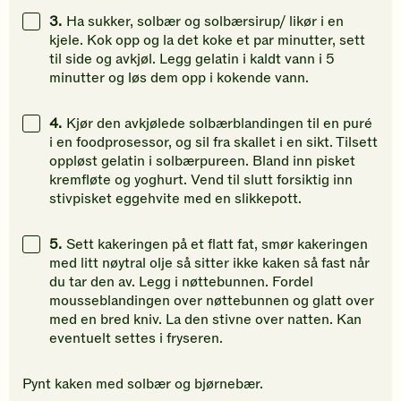
3.
Ha sukker, solbær og solbærsirup/ likør i en
kjele. Kok opp og la det koke et par minutter, sett
til side og avkjøl. Legg gelatin i kaldt vann i 5
minutter og løs dem opp i kokende vann.
4.
Kjør den avkjølede solbærblandingen til en puré
i en foodprosessor, og sil fra skallet i en sikt. Tilsett
oppløst gelatin i solbærpureen. Bland inn pisket
kremfløte og yoghurt. Vend til slutt forsiktig inn
stivpisket eggehvite med en slikkepott.
5.
Sett kakeringen på et flatt fat, smør kakeringen
med litt nøytral olje så sitter ikke kaken så fast når
du tar den av. Legg i nøttebunnen. Fordel
mousseblandingen over nøttebunnen og glatt over
med en bred kniv. La den stivne over natten. Kan
eventuelt settes i fryseren.
Pynt kaken med solbær og bjørnebær.