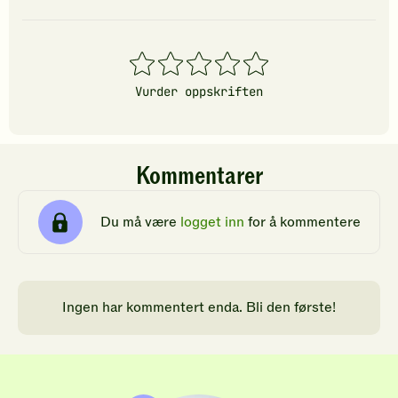
1
2
3
4
5
stjerner
stjerner
stjerner
stjerner
stjerner
Vurder oppskriften
Kommentarer
Du må være
logget inn
for å kommentere
Ingen har kommentert enda. Bli den første!