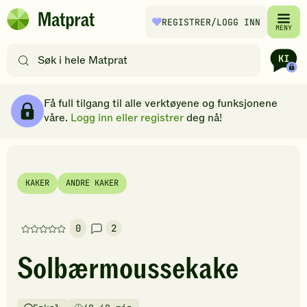
Hopp til hovedinnhold
REGISTRER
/LOGG INN
Matprat
MENY
hjemmeside
Søk
etter
oppskrifter
Ingredienser
Slik gjør du
Kommentarer
Brødsmulesti
eller
Få full tilgang til alle verktøyene og funksjonene
filtre
våre.
Logg inn eller registrer
deg nå!
KAKER
ANDRE KAKER
0
2
Denne
oppskriften
Solbærmoussekake
har
foreløpig
ingen