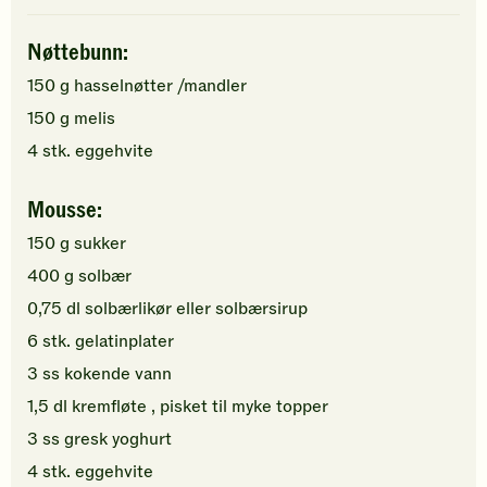
Nøttebunn:
150
g
hasselnøtter
/mandler
150
g
melis
4
stk.
eggehvite
Mousse:
150
g
sukker
400
g
solbær
0,75
dl
solbærlikør eller
solbærsirup
6
stk.
gelatinplater
3
ss
kokende
vann
1,5
dl
kremfløte
, pisket til myke topper
3
ss
gresk yoghurt
4
stk.
eggehvite