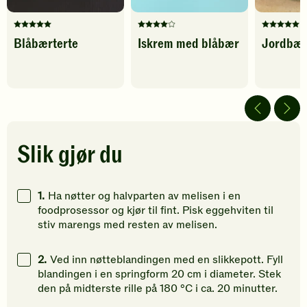
Denne
Denne
Denne
Blåbærterte
Iskrem med blåbær
Jordbær
oppskriften
oppskriften
oppskrif
har
har
har
fått
fått
fått
5
4
5
av
av
av
5
5
5
stjerner.
stjerner.
stjerner.
Klikk
Klikk
Klikk
Slik gjør du
for
for
for
å
å
å
gi
gi
gi
1.
Ha nøtter og halvparten av melisen i en
din
din
din
foodprosessor og kjør til fint. Pisk eggehviten til
vurdering.
vurdering.
vurdering
stiv marengs med resten av melisen.
2.
Ved inn nøtteblandingen med en slikkepott. Fyll
blandingen i en springform 20 cm i diameter. Stek
den på midterste rille på 180 °C i ca. 20 minutter.