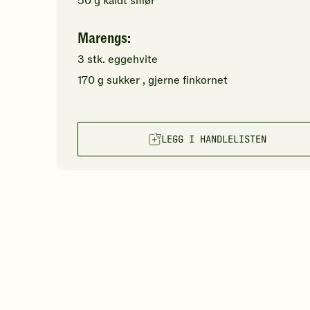
50
g
kaldt
smør
Marengs:
3
stk.
eggehvite
170
g
sukker
, gjerne finkornet
LEGG I HANDLELISTEN