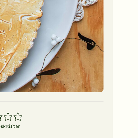
4
5
erner
stjerner
stjerner
pskriften