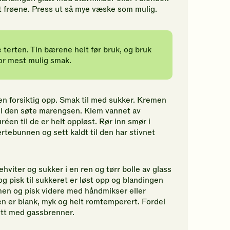
ort frøene. Press ut så mye væske som mulig.
terten. Tin bærene helt før bruk, og bruk
or mest mulig smak.
en forsiktig opp. Smak til med sukker. Kremen
til den søte marengsen. Klem vannet av
éen til de er helt oppløst. Rør inn smør i
rtebunnen og sett kaldt til den har stivnet
viter og sukker i en ren og tørr bolle av glass
 og pisk til sukkeret er løst opp og blandingen
armen og pisk videre med håndmikser eller
n er blank, myk og helt romtemperert. Fordel
tt med gassbrenner.