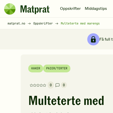
Hopp til hovedinnhold
Oppskrifter
Middagstips
Matprat
hjemmeside
Brødsmulesti
matprat.no
Oppskrifter
Multeterte med marengs
Få full 
KAKER
PAIER/TERTER
0
0
Denne
oppskriften
Multeterte med
har
foreløpig
ingen