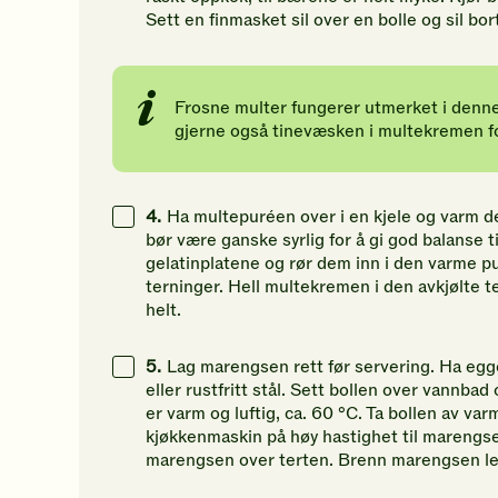
Sett en finmasket sil over en bolle og sil b
Frosne multer fungerer utmerket i denne 
gjerne også tinevæsken i multekremen f
4.
Ha multepuréen over i en kjele og varm d
bør være ganske syrlig for å gi god balanse 
gelatinplatene og rør dem inn i den varme pur
terninger. Hell multekremen i den avkjølte te
helt.
5.
Lag marengsen rett før servering. Ha eggeh
eller rustfritt stål. Sett bollen over vannbad
er varm og luftig, ca. 60 °C. Ta bollen av v
kjøkkenmaskin på høy hastighet til marengse
marengsen over terten. Brenn marengsen le