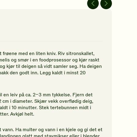
av
av
5
5
jerner.
stjerner.
stjerner.
ikk
Klikk
Klikk
r
for
for
å
å
gi
gi
n
din
din
rdering.
vurdering.
vurdering.
 frøene med en liten kniv. Riv sitronskallet,
, melis og smør i en foodprosessor og kjør raskt
g kjør til deigen så vidt samler seg. Ha deigen
akk den godt inn. Legg kaldt i minst 20
l en leiv på ca. 2–3 mm tykkelse. Fjern det
2 cm i diameter. Skjær vekk overflødig deig,
ldt i 10 minutter. Stek tertebunnen midt i
ter. Avkjøl helt.
t vann. Ha multer og vann i en kjele og gi det et
landingen glatt med stavmikser eller i blender.