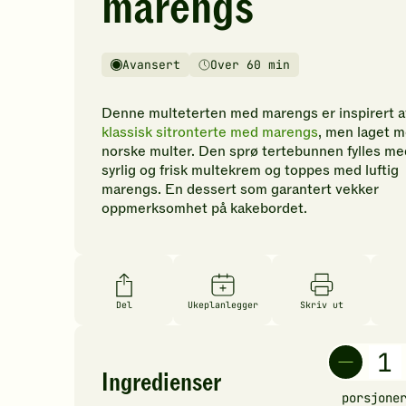
marengs
vurderinger.
Bli
den
Avansert
Over 60 min
første
Vanskelighetsgrad
Tilberedningstid
til
å
Denne multeterten med marengs er inspirert a
vurdere
klassisk sitronterte med marengs
, men laget 
denne
norske multer. Den sprø tertebunnen fylles me
oppskriften.
syrlig og frisk multekrem og toppes med luftig
marengs. En dessert som garantert vekker
oppmerksomhet på kakebordet.
Del
Ukeplanlegger
Skriv ut
Ingredienser
porsjone