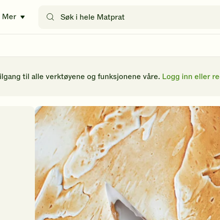
Søk
Mer
etter
oppskrifter
eller
filtre
tilgang til alle verktøyene og funksjonene våre.
Logg inn eller re