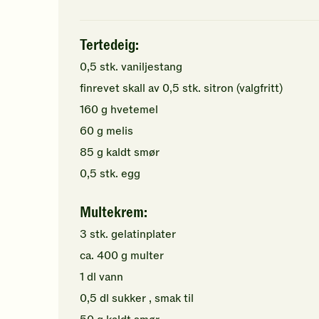
Tertedeig:
0,5
stk.
vaniljestang
finrevet skall av
0,5
stk.
sitron
(valgfritt)
160
g
hvetemel
60
g
melis
85
g
kaldt
smør
0,5
stk.
egg
Multekrem:
3
stk.
gelatinplater
ca.
400
g
multer
1
dl
vann
0,5
dl
sukker
, smak til