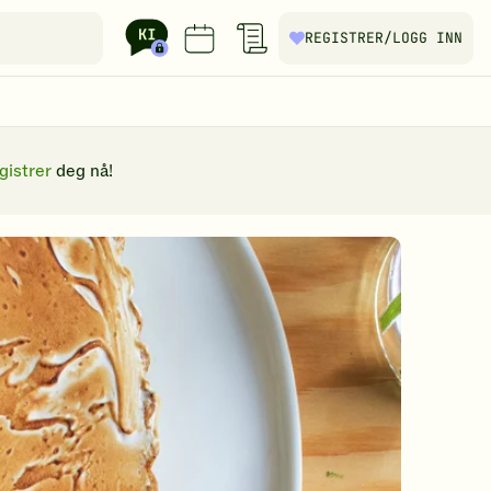
REGISTRER
/LOGG INN
gistrer
deg nå!