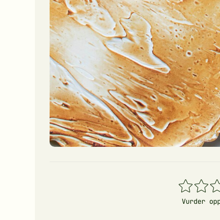
1
2
3
stjerner
stjerner
stj
Vurder op