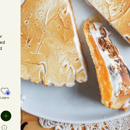
v
med
d
Lagre
r