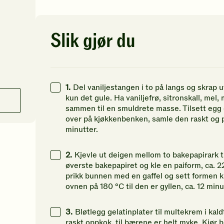
av
av
av
5
5
5
stjerner.
stjerner.
st
Klikk
Klikk
Kl
Slik gjør du
for
for
fo
å
å
å
gi
gi
gi
din
din
di
vurdering.
vurdering.
vu
1.
Del vaniljestangen i to på langs og skrap ut
kun det gule. Ha vaniljefrø, sitronskall, mel
sammen til en smuldrete masse. Tilsett egg o
over på kjøkkenbenken, samle den raskt og p
minutter.
2.
Kjevle ut deigen mellom to bakepapirark ti
øverste bakepapiret og kle en paiform, ca. 2
prikk bunnen med en gaffel og sett formen ka
ovnen på 180 °C til den er gyllen, ca. 12 minut
3.
Bløtlegg gelatinplater til multekrem i kald
raskt oppkok, til bærene er helt myke. Kjør b