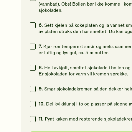
(vannbad). Obs! Bollen bør ikke komme i kont
sjokoladen.
6.
Sett kjelen på kokeplaten og la vannet sm
av platen straks den har smeltet. Du kan og
7.
Kjør romtemperert smør og melis sammen 
er luftig og lys gul, ca. 5 minutter.
8.
Hell avkjølt, smeltet sjokolade i bollen og 
Er sjokoladen for varm vil kremen sprekke.
9.
Smør sjokoladekremen så den dekker hel
10.
Del kvikklunsj i to og plasser på sidene a
11.
Pynt kaken med resterende sjokoladekrem