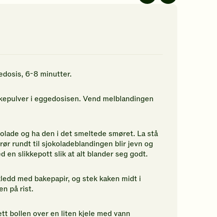
jerner.
ikk
r
n
gedosis, 6-8 minutter.
rdering.
bakepulver i eggedosisen. Vend melblandingen
olade og ha den i det smeltede smøret. La stå
rør rundt til sjokoladeblandingen blir jevn og
d en slikkepott slik at alt blander seg godt.
kledd med bakepapir, og stek kaken midt i
n på rist.
ett bollen over en liten kjele med vann