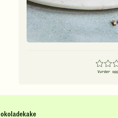
1
2
3
stjerner
stjerner
stj
Vurder op
sjokoladekake