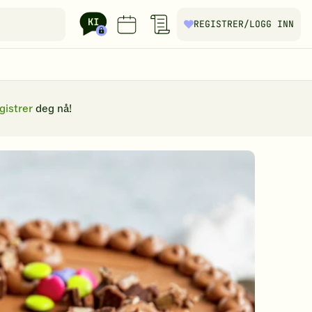
REGISTRER
/LOGG INN
gistrer
deg nå!