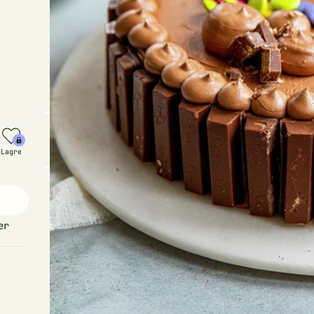
Lagre
er