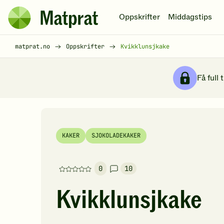
Hopp til hovedinnhold
Oppskrifter
Middagstips
Matprat
hjemmeside
Brødsmulesti
matprat.no
Oppskrifter
Kvikklunsjkake
Få full 
KAKER
SJOKOLADEKAKER
0
10
Denne
oppskriften
Kvikklunsjkake
har
foreløpig
ingen