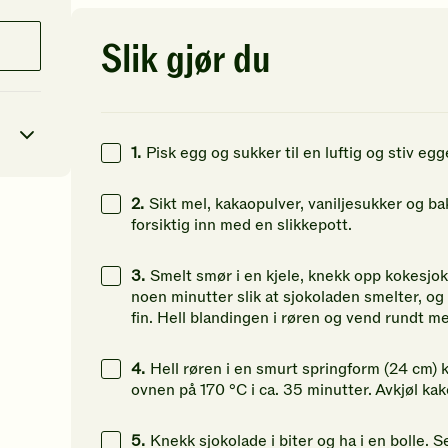
av
av
av
5
5
5
stjerner.
stjerner.
st
Slik gjør du
Klikk
Klikk
Kl
for
for
fo
å
å
å
gi
gi
gi
din
din
di
1.
Pisk egg og sukker til en luftig og stiv eg
vurdering.
vurdering.
vu
2.
Sikt mel, kakaopulver, vaniljesukker og 
5
kcal
forsiktig inn med en slikkepott.
26
g
3.
Smelt smør i en kjele, knekk opp kokesjok
noen minutter slik at sjokoladen smelter, og 
5
g
fin. Hell blandingen i røren og vend rundt me
46
g
4.
Hell røren i en smurt springform (24 cm) 
ovnen på 170 °C i ca. 35 minutter. Avkjøl kake
5.
Knekk sjokolade i biter og ha i en bolle. S