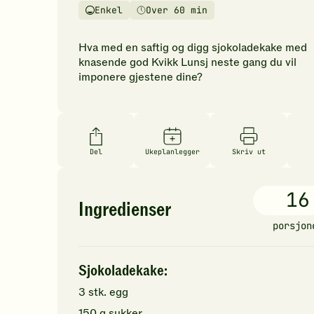
vurderinger.
Enkel
Over 60 min
Vanskelighetsgrad
Tilberedningstid
Bli
den
Hva med en saftig og digg sjokoladekake med
første
knasende god Kvikk Lunsj neste gang du vil
til
imponere gjestene dine?
å
vurdere
denne
oppskriften.
Del
Ukeplanlegger
Skriv ut
16
Ingredienser
porsjon
Sjokoladekake:
3
stk.
egg
150
g
sukker