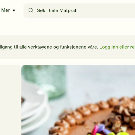
Søk
Mer
etter
oppskrifter
eller
filtre
tilgang til alle verktøyene og funksjonene våre.
Logg inn eller re