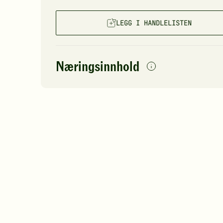
LEGG I HANDLELISTEN
Næringsinnhold
per
porsjon
Navn på
Energi
antall
44
næringsstoffet
Fett
Protein
Karbohydrater