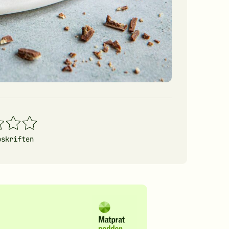
4
5
erner
stjerner
stjerner
pskriften