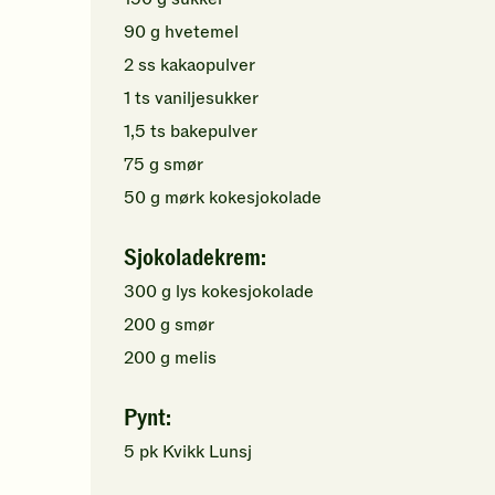
90
g
hvetemel
2
ss
kakaopulver
1
ts
vaniljesukker
1,5
ts
bakepulver
75
g
smør
50
g
mørk kokesjokolade
Sjokoladekrem:
300
g
lys kokesjokolade
200
g
smør
200
g
melis
Pynt:
5
pk
Kvikk Lunsj