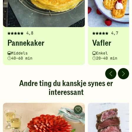
4,8
4,7
Denne
Denne
Pannekaker
Vafler
oppskriften
oppskriften
har
har
Vanskelighetsgrad
Tilberedningstid
Vanskelighetsgrad
Tilberedningstid
Middels
Enkel
fått
fått
40–60 min
20–40 min
5
5
av
av
5
5
stjerner.
stjerner.
Andre ting du kanskje synes er
Klikk
Klikk
interessant
for
for
å
å
gi
gi
din
din
Norske
vurdering.
bløtkaker
vurdering.
-
legg
til