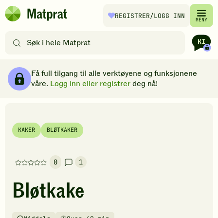
Hopp til hovedinnhold
REGISTRER
/LOGG INN
Matprat
MENY
hjemmeside
Søk
etter
oppskrifter
Ingredienser
Slik gjør du
Kommentarer
Brødsmulesti
eller
Få full tilgang til alle verktøyene og funksjonene
filtre
våre.
Logg inn eller registrer
deg nå!
KAKER
BLØTKAKER
0
1
Denne
oppskriften
Bløtkake
har
foreløpig
ingen