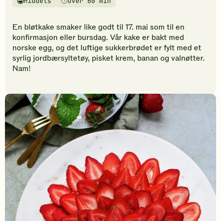
Middels
Over 60 min
vurderinger.
Vanskelighetsgrad
Tilberedningstid
Bli
den
En bløtkake smaker like godt til 17. mai som til en
første
konfirmasjon eller bursdag. Vår kake er bakt med
til
norske egg, og det luftige sukkerbrødet er fylt med et
å
syrlig jordbærsyltetøy, pisket krem, banan og valnøtter.
vurdere
Nam!
denne
oppskriften.