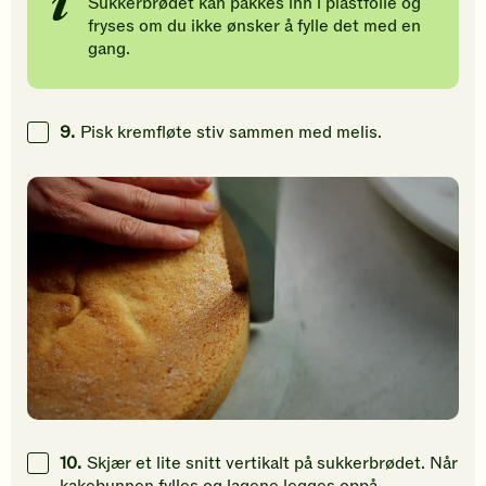
Sukkerbrødet kan pakkes inn i plastfolie og
fryses om du ikke ønsker å fylle det med en
gang.
9.
Pisk kremfløte stiv sammen med melis.
10.
Skjær et lite snitt vertikalt på sukkerbrødet. Når
kakebunnen fylles og lagene legges oppå