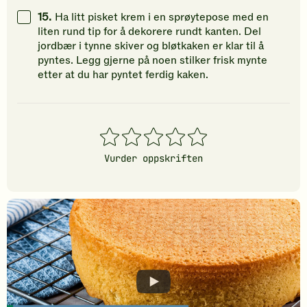
15.
Ha litt pisket krem i en sprøytepose med en
liten rund tip for å dekorere rundt kanten. Del
jordbær i tynne skiver og bløtkaken er klar til å
pyntes. Legg gjerne på noen stilker frisk mynte
etter at du har pyntet ferdig kaken.
1
2
3
4
5
stjerner
stjerner
stjerner
stjerner
stjerner
Vurder oppskriften