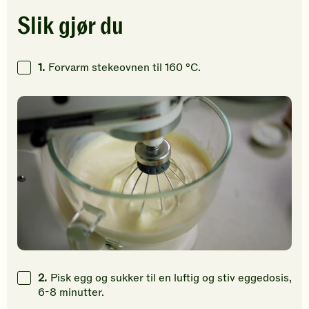
5
5
5
stjerner.
stjerner.
stjerner.
Slik gjør du
Klikk
Klikk
Klikk
for
for
for
å
å
å
1.
Forvarm stekeovnen til 160 °C.
gi
gi
gi
din
din
din
vurdering.
vurdering.
vurdering
2.
Pisk egg og sukker til en luftig og stiv eggedosis,
6-8 minutter.