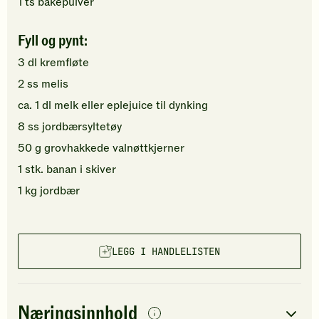
1
ts
bakepulver
Fyll og pynt:
3
dl
kremfløte
2
ss
melis
ca.
1
dl
melk
eller eplejuice til dynking
8
ss
jordbærsyltetøy
50
g
grovhakkede
valnøttkjerner
1
stk.
banan
i skiver
1
kg
jordbær
LEGG I HANDLELISTEN
Næringsinnhold