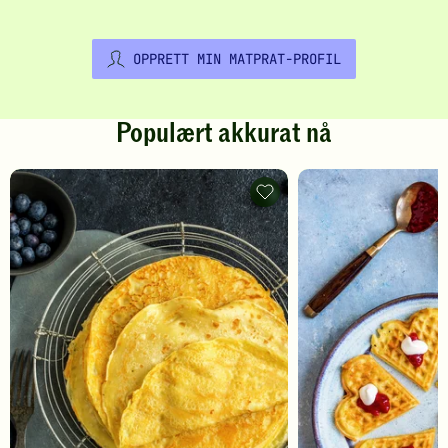
OPPRETT MIN MATPRAT-PROFIL
Populært akkurat nå
Pannekaker
-
legg
til
favoritter