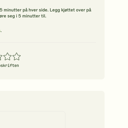
 5 minutter på hver side. Legg kjøttet over på
re seg i 5 minutter til.
s
.
4
5
erner
stjerner
stjerner
pskriften