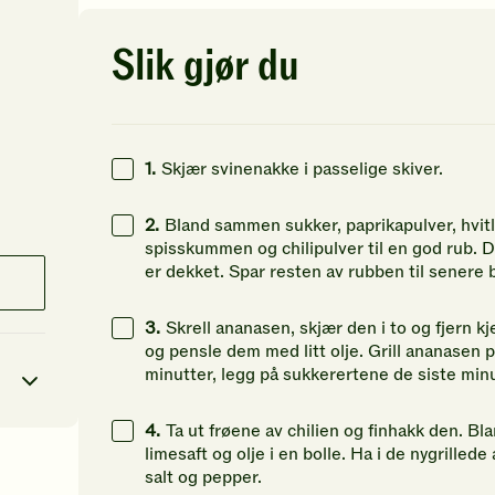
av
av
av
5
5
5
stjerner.
stjerner.
st
Slik gjør du
Klikk
Klikk
Kl
for
for
fo
å
å
å
gi
gi
gi
din
din
di
1.
Skjær svinenakke i passelige skiver.
vurdering.
vurdering.
vu
2.
Bland sammen sukker, paprikapulver, hvitlø
spisskummen og chilipulver til en god rub. D
er dekket. Spar resten av rubben til senere 
3.
Skrell ananasen, skjær den i to og fjern 
og pensle dem med litt olje. Grill ananasen p
minutter, legg på sukkerertene de siste min
4.
Ta ut frøene av chilien og finhakk den. Bla
limesaft og olje i en bolle. Ha i de nygrill
41
kcal
salt og pepper.