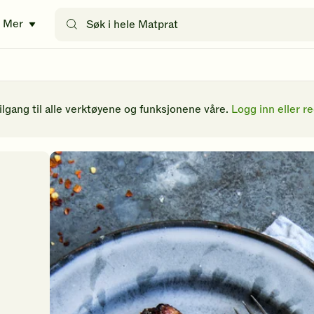
Søk
Mer
etter
oppskrifter
eller
filtre
tilgang til alle verktøyene og funksjonene våre.
Logg inn eller re