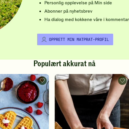
Personlig opplevelse på Min side
Abonner på nyhetsbrev
Ha dialog med kokkene våre i kommentar
OPPRETT MIN MATPRAT-PROFIL
Populært akkurat nå
Vafler
Pizz
-
-
legg
legg
til
til
favoritter
favo