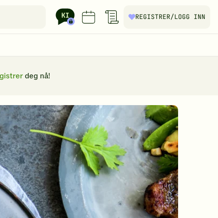
REGISTRER
/LOGG INN
gistrer
deg nå!