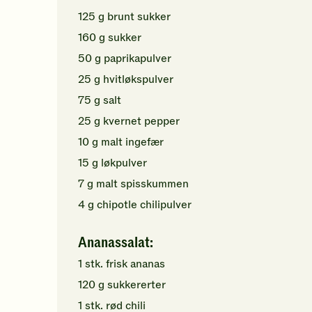
125
g
brunt sukker
160
g
sukker
50
g
paprikapulver
25
g
hvitløkspulver
75
g
salt
25
g
kvernet pepper
10
g
malt ingefær
15
g
løkpulver
7
g
malt spisskummen
4
g
chipotle chilipulver
Ananassalat:
1
stk.
frisk ananas
120
g
sukkererter
1
stk.
rød chili