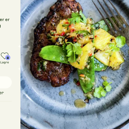
er er
g
Lagre
er