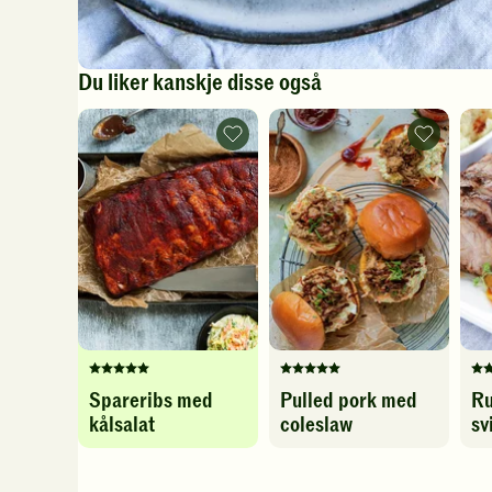
Du liker kanskje disse også
Spareribs
Pulled
med
pork
kålsalat
med
-
coleslaw
legg
-
til
legg
favoritter
til
favoritter
Denne
Denne
De
Spareribs med
Pulled pork med
Ru
oppskriften
oppskriften
op
kålsalat
coleslaw
sv
har
har
ha
fått
fått
fåt
5
5
4