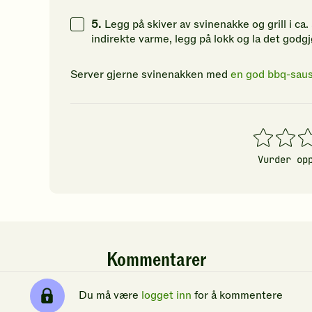
44
g
5.
Legg på skiver av svinenakke og grill i ca.
indirekte varme, legg på lokk og la det godgjø
44
g
Server gjerne svinenakken med
en god bbq-sau
133
g
1
2
3
stjerner
stjerner
stj
Vurder op
Kommentarer
Du må være
logget inn
for å kommentere