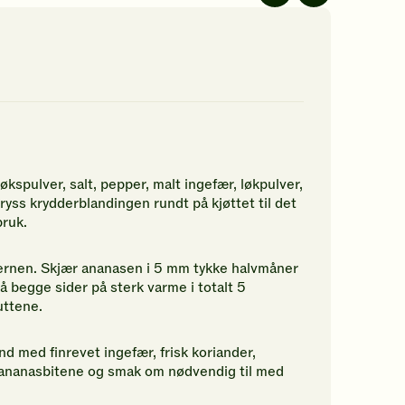
av
av
5
5
jerner.
stjerner.
stjerner.
ikk
Klikk
Klikk
r
for
for
å
å
gi
gi
n
din
din
rdering.
vurdering.
vurdering.
kspulver, salt, pepper, malt ingefær, løkpulver,
ryss krydderblandingen rundt på kjøttet til det
bruk.
kjernen. Skjær ananasen i 5 mm tykke halvmåner
å begge sider på sterk varme i totalt 5
uttene.
nd med finrevet ingefær, frisk koriander,
ede ananasbitene og smak om nødvendig til med