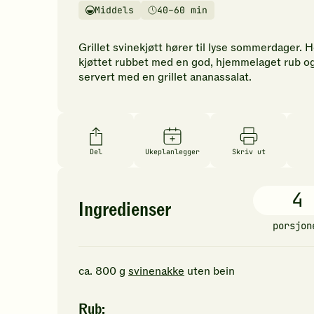
vurderinger.
Middels
40–60 min
Vanskelighetsgrad
Tilberedningstid
Bli
den
Grillet svinekjøtt hører til lyse sommerdager. H
første
kjøttet rubbet med en god, hjemmelaget rub o
til
servert med en grillet ananassalat.
å
vurdere
denne
oppskriften.
Del
Ukeplanlegger
Skriv ut
4
Ingredienser
porsjon
ca.
800
g
svinenakke
uten bein
Rub: