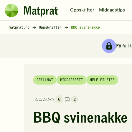
Hopp til hovedinnhold
Oppskrifter
Middagstips
Matprat
hjemmeside
Brødsmulesti
matprat.no
Oppskrifter
BBQ svinenakke
Få full 
GRILLMAT
MIDDAGSRETT
HELE FILETER
0
2
Denne
oppskriften
BBQ svinenakke
har
foreløpig
ingen