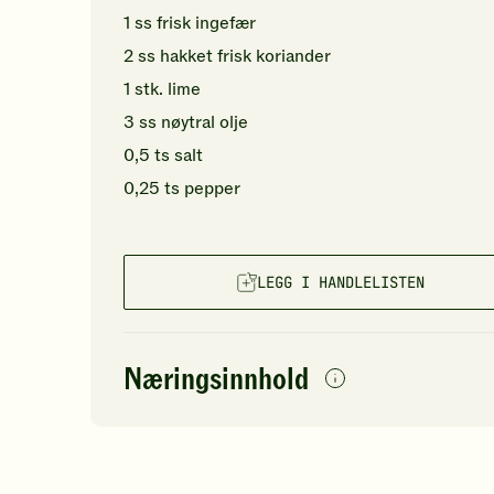
1
ss
frisk ingefær
2
ss
hakket
frisk koriander
1
stk.
lime
3
ss
nøytral olje
0,5
ts
salt
0,25
ts
pepper
LEGG I HANDLELISTEN
Næringsinnhold
per
porsjon
Navn på
Energi
antall
11
næringsstoffet