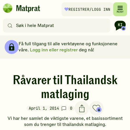
Hopp til hovedinnhold
REGISTRER
/LOGG INN
Matprat
MENY
hjemmeside
Søk
etter
oppskrifter
Brødsmulesti
eller
Få full tilgang til alle verktøyene og funksjonene
filtre
våre.
Logg inn eller registrer
deg nå!
Råvarer til Thailandsk
matlaging
April 1, 2014
0
Vi har her samlet de viktigste varene, et basissortiment
som du trenger til thailandsk matlaging.