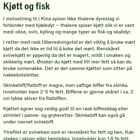
Kjøtt og fisk
I motsetning til i Kina spiser ikke thaiene dyreslag vi
forbinder med kjæledyr – thaiene spiser kjøtt slik vi er vant
med: okse, svin, kylling og mange typer av fisk og skalldyr.
I retter med rask tilberedningstid er det viktig å bruke mørt
kjøtt da det ikke er tid til å koke det mørt. Renskåret
svinekjøtt er ypperlig da det er magert, mildt i smaken og
skikkelig mørt. Ønsker du kjøtt med litt mer fett så kan du
bruke svinenakke. Det er det samme kjøttet som sitter på
nakkekoteletter.
Skinkebiff/flatbiff er magre, men saftige biffer fra skinka.
Inneholder bare 2-5 % fett. Biffene er gjerne skåret i ca. 2
cm tykke skiver fra flatbiffen.
Kjøttet egner seg veldig godt til en rask biffmiddag eller
strimlet i panne- og gryteretter. Skinkebiff kan også gå
under navnet svinebiff.
Ytrefilet er svinekam som er renskåret for fett og ben. Kan
stekes i skiver eller helstekes. Inneholder kun 1,8 % fett.