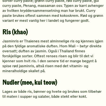
sorter curry paste; grønn curry paste, rød curry paste, gul
curry paste, Penang, massaman osv. Typen av karri avhenger
av hvilken kryddersammensetning man har brukt. Curry
paste brukes oftest sammen med kokoskrem. Rød og grønn
variant er mest vanlig her i landet og fungerer godt.
Ris (khao)
Jasminris er Thaienes mest alminnelige ris og kjennes igjen
på den fyldige aromatiske duften. Hom Mali – betyr direkte
oversatt; duften av jasmin. Også i Thailand finnes
forskjellige sorter. Oftest renses risen og blir til det vi
kjenner som hvit ris. I den senere tid er mange begynt å
spise rød jasminris, altså risen med det vitamin- og
mineralholdige skallet på.
Nudler (mee, kui teow)
Lages av både ris, bønner og hvete og brukes som tilbehør
til maten i supper og salater, både stekt eller kokt.