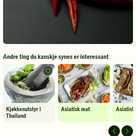
Andre ting du kanskje synes er interessant
Kjøkkenutstyr
i
Thailand
-
legg
til
favoritter
Kjøkkenutstyr i
Asiatisk mat
Asiatisk
Thailand