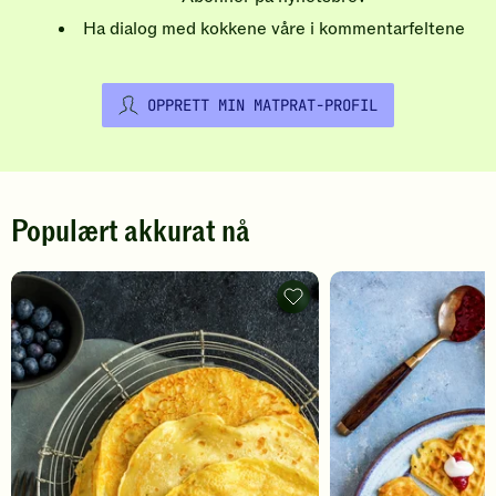
Ha dialog med kokkene våre i kommentarfeltene
OPPRETT MIN MATPRAT-PROFIL
Populært akkurat nå
Pannekaker
-
legg
til
favoritter