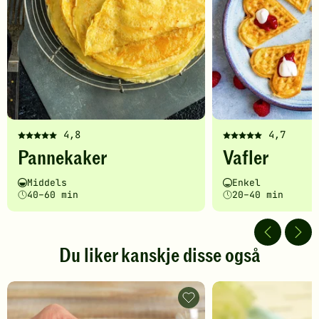
4,8
4,7
Denne
Denne
Pannekaker
Vafler
oppskriften
oppskriften
har
har
Vanskelighetsgrad
Tilberedningstid
Vanskelighetsgrad
Tilberedningstid
Middels
Enkel
fått
fått
40–60 min
20–40 min
5
5
av
av
5
5
stjerner.
stjerner.
Du liker kanskje disse også
Klikk
Klikk
for
for
å
å
THAI
gi
gi
MOO