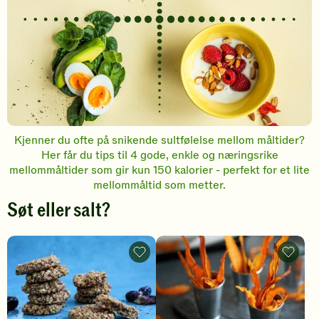
Kjenner du ofte på snikende sultfølelse mellom måltider?
Her får du tips til 4 gode, enkle og næringsrike
mellommåltider som gir kun 150 kalorier - perfekt for et lite
mellommåltid som metter.
Søt eller salt?
Protein
Søtpote
cookies
-
-
legg
legg
til
til
favoritt
favoritter