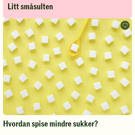
Litt småsulten
Hvor
spise
mindr
sukke
-
legg
til
favori
Hvordan spise mindre sukker?