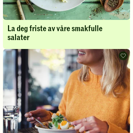
La deg friste av våre smakfulle
salater
Sunn
midda
for
én?
-
legg
til
favori