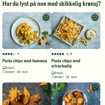
Har du lyst på noe med skikkelig krønsj?
Pasta
Pasta
chips
chips
med
med
hummus
srirach
-
-
legg
legg
til
til
favoritter
favoritt
4
4,6
Denne
Denne
Pasta chips med hummus
Pasta chips med
oppskriften
oppskriften
srirachadip
har
har
Vanskelighetsgrad
Tilberedningstid
Enkel
fått
fått
Under 20 min
Vanskelighetsgrad
Tilberedningstid
Enkel
4
5
Under 20 min
av
av
5
5
Havre-
Søtpot
stjerner.
stjerner.
og
chips
Klikk
Klikk
kikertkjeks
i
for
-
for
airfryer
legg
-