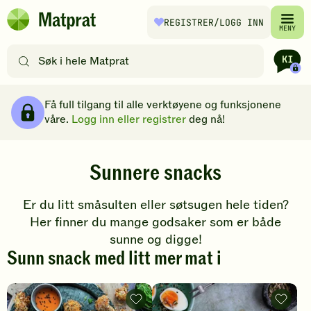
Hopp til hovedinnhold
REGISTRER
/LOGG INN
Matprat
MENY
hjemmeside
Søk
etter
oppskrifter
Brødsmulesti
eller
Få full tilgang til alle verktøyene og funksjonene
filtre
våre.
Logg inn eller registrer
deg nå!
Sunnere snacks
Er du litt småsulten eller søtsugen hele tiden?
Her finner du mange godsaker som er både
sunne og digge!
Sunn snack med litt mer mat i
Blomkålvinger
Kokt