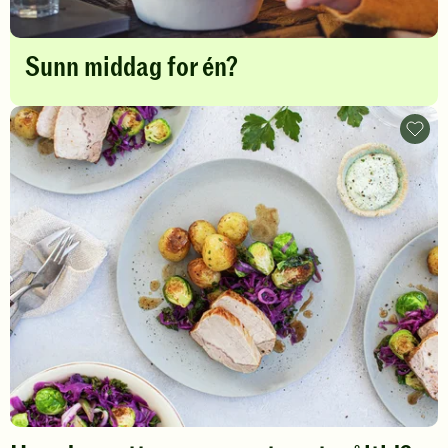
Sunn middag for én?
Bruk
talle
-
legg
til
favori