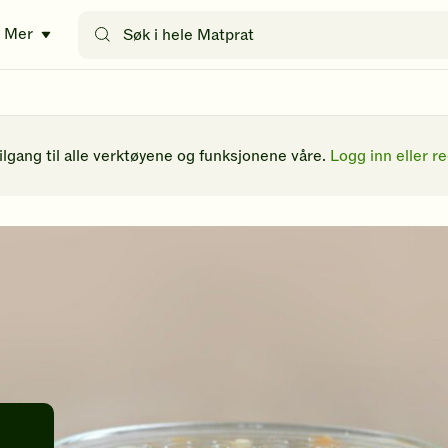
Søk
Mer
etter
oppskrifter
eller
filtre
tilgang til alle verktøyene og funksjonene våre.
Logg inn eller re