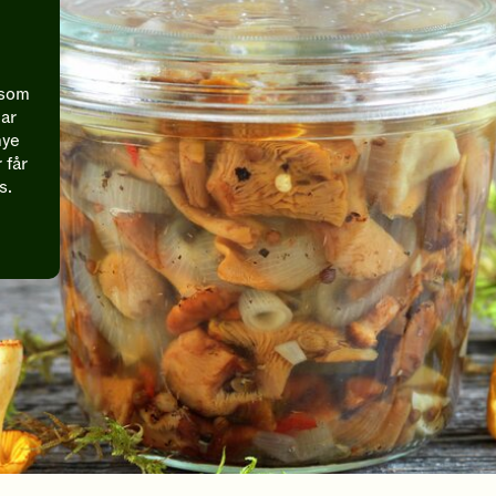
 som
har
mye
 får
s.