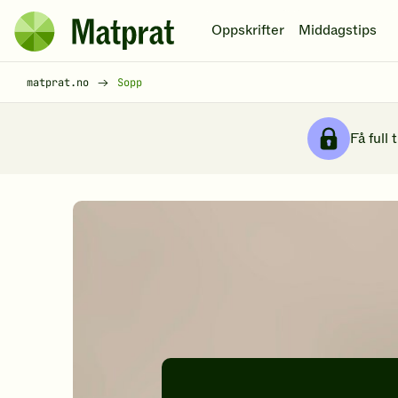
Hopp til hovedinnhold
Oppskrifter
Middagstips
Matprat
hjemmeside
Brødsmulesti
matprat.no
Sopp
Få full 