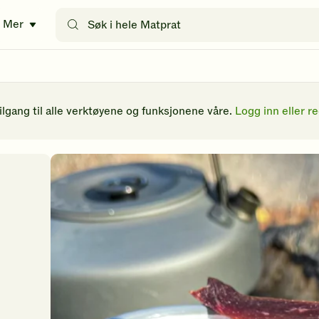
Søk
Mer
etter
oppskrifter
eller
filtre
tilgang til alle verktøyene og funksjonene våre.
Logg inn eller re