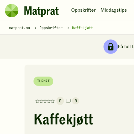
Hopp til hovedinnhold
Oppskrifter
Middagstips
Matprat
hjemmeside
Brødsmulesti
matprat.no
Oppskrifter
Kaffekjøtt
Få full 
TURMAT
0
0
Denne
oppskriften
Kaffekjøtt
har
foreløpig
ingen