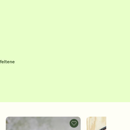
feltene
adeig
Ripsgelé
-