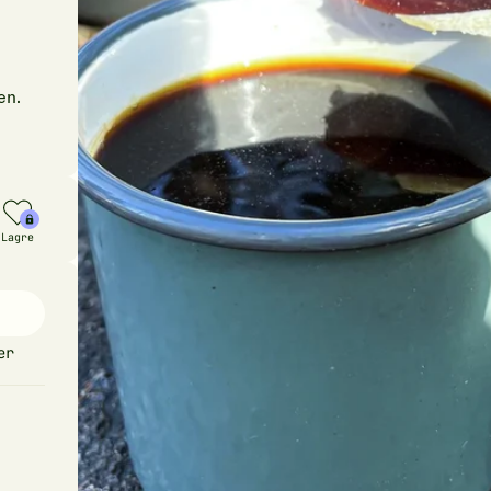
en.
Lagre
er