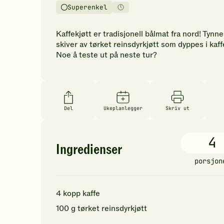
vurderinger.
Superenkel
Vanskelighetsgrad
Tilberedningstid
Bli
den
Kaffekjøtt er tradisjonell bålmat fra nord! Tynne
første
skiver av tørket reinsdyrkjøtt som dyppes i kaff
til
Noe å teste ut på neste tur?
å
vurdere
denne
oppskriften.
Del
Ukeplanlegger
Skriv ut
4
Ingredienser
porsjon
4
kopp
kaffe
100
g
tørket reinsdyrkjøtt