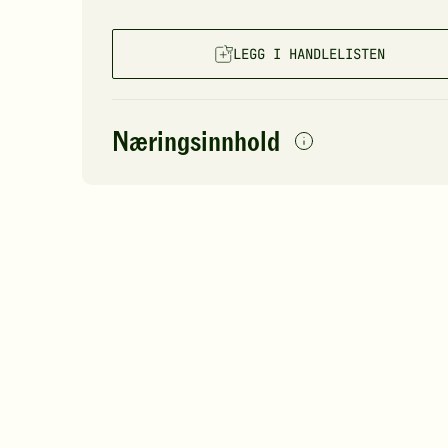
LEGG I HANDLELISTEN
Næringsinnhold
0
per
porsjon
Navn på
Energi
antall
8
næringsstoffet
Fett
Protein