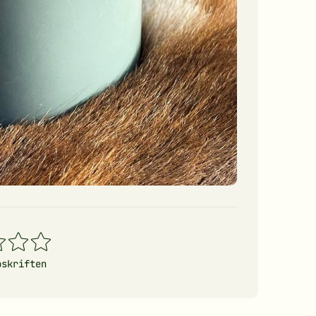
4
5
erner
stjerner
stjerner
pskriften