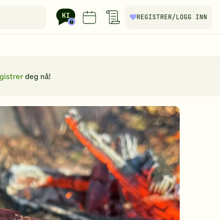
REGISTRER
/LOGG INN
gistrer
deg nå!