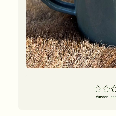
1
2
3
stjerner
stjerner
stj
Vurder op