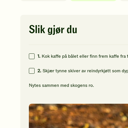
av
av
av
5
5
5
stjerner.
stjerner.
st
Klikk
Klikk
Kl
for
for
fo
Slik gjør du
å
å
å
gi
gi
gi
din
din
di
vurdering.
vurdering.
vu
1.
Kok kaffe på bålet eller finn frem kaffe fra
2.
Skjær tynne skiver av reindyrkjøtt som dyp
Nytes sammen med skogens ro.