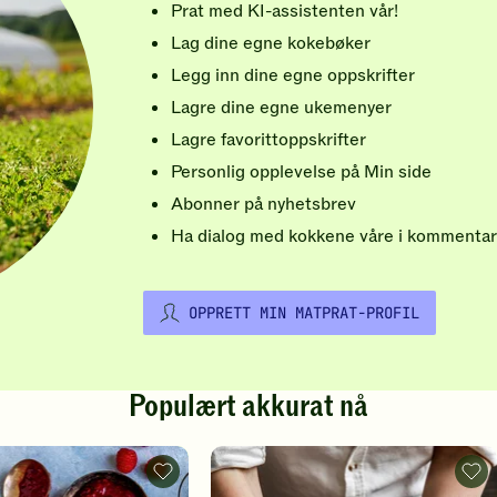
Prat med KI-assistenten vår!
Lag dine egne kokebøker
Legg inn dine egne oppskrifter
Lagre dine egne ukemenyer
Lagre favorittoppskrifter
Personlig opplevelse på Min side
Abonner på nyhetsbrev
Ha dialog med kokkene våre i kommentar
OPPRETT MIN MATPRAT-PROFIL
Populært akkurat nå
Vafler
Pizz
-
-