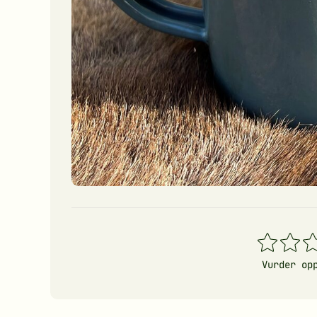
1
2
3
stjerner
stjerner
stj
Vurder op