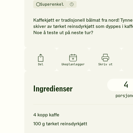
vurderinger.
Superenkel
Vanskelighetsgrad
Tilberedningstid
Bli
den
Kaffekjøtt er tradisjonell bålmat fra nord! Tynne
første
skiver av tørket reinsdyrkjøtt som dyppes i kaff
til
Noe å teste ut på neste tur?
å
vurdere
denne
oppskriften.
Del
Ukeplanlegger
Skriv ut
4
Ingredienser
porsjon
4
kopp
kaffe
100
g
tørket reinsdyrkjøtt