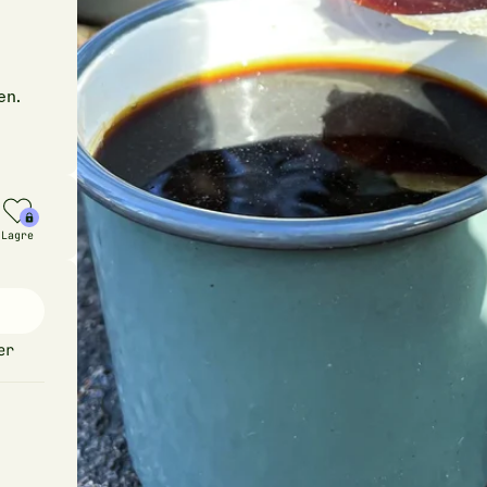
en.
Lagre
er