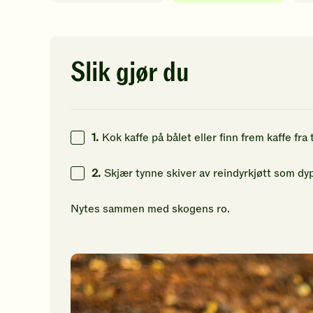
av
av
av
5
5
5
stjerner.
stjerner.
st
Klikk
Klikk
Kl
for
for
fo
Slik gjør du
å
å
å
gi
gi
gi
din
din
di
vurdering.
vurdering.
vu
1.
Kok kaffe på bålet eller finn frem kaffe fra
2.
Skjær tynne skiver av reindyrkjøtt som dyp
Nytes sammen med skogens ro.