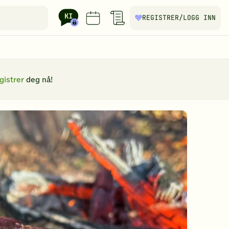
REGISTRER
/LOGG INN
gistrer
deg nå!