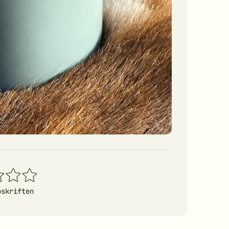
4
5
erner
stjerner
stjerner
pskriften