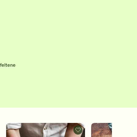
feltene
gelé
Pizzadeig
-