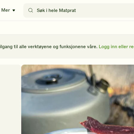
Søk
Mer
etter
oppskrifter
eller
filtre
tilgang til alle verktøyene og funksjonene våre.
Logg inn eller re