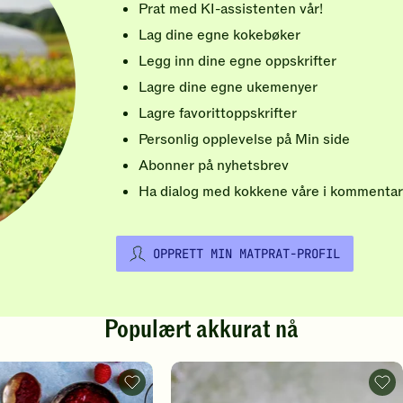
Prat med KI-assistenten vår!
Lag dine egne kokebøker
Legg inn dine egne oppskrifter
Lagre dine egne ukemenyer
Lagre favorittoppskrifter
Personlig opplevelse på Min side
Abonner på nyhetsbrev
Ha dialog med kokkene våre i kommentar
OPPRETT MIN MATPRAT-PROFIL
Populært akkurat nå
Vafler
Rips
-
-