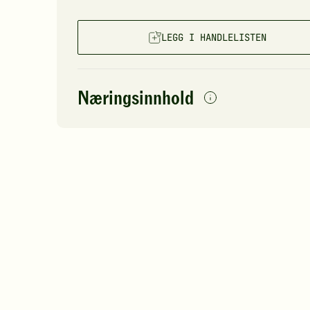
LEGG I HANDLELISTEN
Næringsinnhold
0
per
porsjon
Navn på
Energi
antall
8
næringsstoffet
Fett
Protein