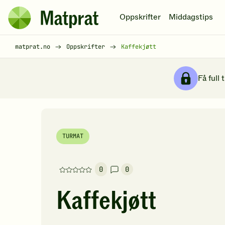
Hopp til hovedinnhold
Oppskrifter
Middagstips
Matprat
hjemmeside
Brødsmulesti
matprat.no
Oppskrifter
Kaffekjøtt
Få full 
TURMAT
0
0
Denne
oppskriften
Kaffekjøtt
har
foreløpig
ingen