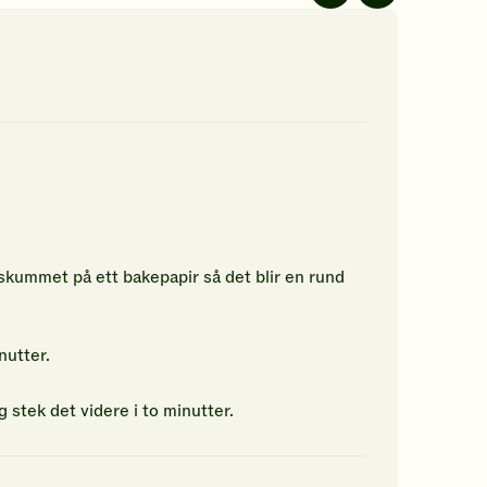
av
5
jerner.
stjerner.
ikk
Klikk
r
for
å
gi
n
din
rdering.
vurdering.
 skummet på ett bakepapir så det blir en rund
nutter.
stek det videre i to minutter.