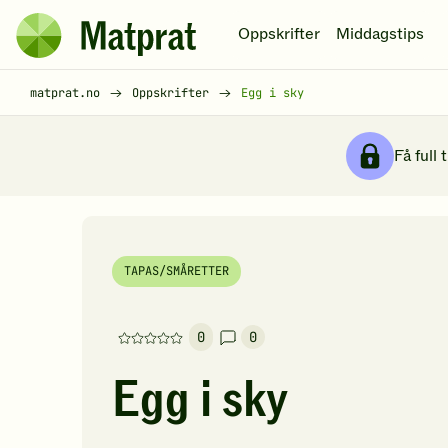
Hopp til hovedinnhold
Oppskrifter
Middagstips
Matprat
hjemmeside
Brødsmulesti
matprat.no
Oppskrifter
Egg i sky
Få full 
TAPAS/SMÅRETTER
0
0
Denne
oppskriften
Egg i sky
har
foreløpig
ingen