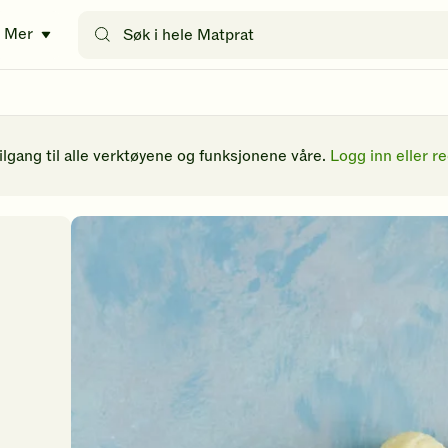
Søk
Mer
etter
oppskrifter
eller
filtre
tilgang til alle verktøyene og funksjonene våre.
Logg inn eller re