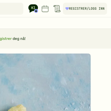
REGISTRER
/LOGG INN
gistrer
deg nå!