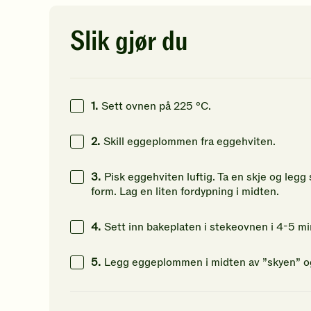
av
av
av
5
5
5
stjerner.
stjerner.
st
Slik gjør du
Klikk
Klikk
Kl
for
for
fo
å
å
å
gi
gi
gi
din
din
di
1.
Sett ovnen på 225 °C.
vurdering.
vurdering.
vu
2.
Skill eggeplommen fra eggehviten.
3.
Pisk eggehviten luftig. Ta en skje og legg
form. Lag en liten fordypning i midten.
4.
Sett inn bakeplaten i stekeovnen i 4-5 mi
5.
Legg eggeplommen i midten av ”skyen” og 