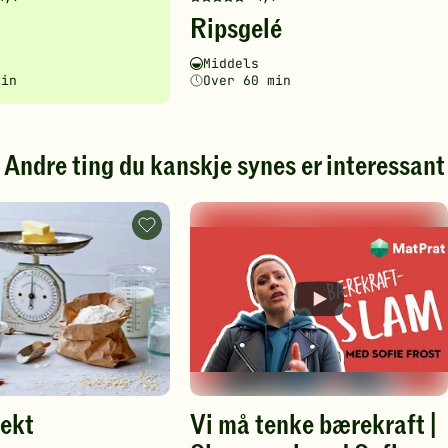
Denne
Ripsgelé
en
oppskriften
har
ghetsgrad
ingstid
Vanskelighetsgrad
Tilberedningstid
Middels
fått
min
Over 60 min
5
av
5
stjerner.
Andre ting du kanskje synes er interessant
Klikk
for
å
Mål
gi
og
din
vekt
.
-
vurdering.
legg
til
favoritter
vekt
Vi må tenke bærekraft |