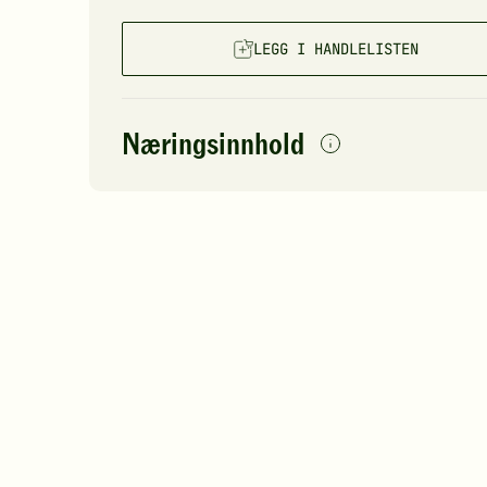
LEGG I HANDLELISTEN
Næringsinnhold
per
porsjon
Navn på
Energi
antall
8
næringsstoffet
Fett
Protein
Karbohydrater