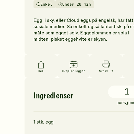
vurderinger.
Enkel
Under 20 min
Vanskelighetsgrad
Tilberedningstid
Bli
den
Egg i sky, eller Cloud eggs på engelsk, har tatt 
første
sosiale medier. Så enkelt og så fantastisk, på
til
måte som egget selv. Eggeplommen er sola i
å
midten, pisket eggehvite er skyen.
vurdere
denne
oppskriften.
Del
Ukeplanlegger
Skriv ut
1
Ingredienser
porsjon
1
stk.
egg