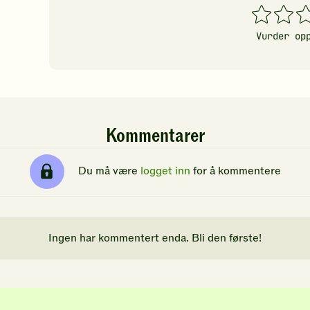
1
2
3
stjerner
stjerner
stj
Vurder op
Kommentarer
Du må være
logget inn
for å kommentere
Ingen har kommentert enda. Bli den første!