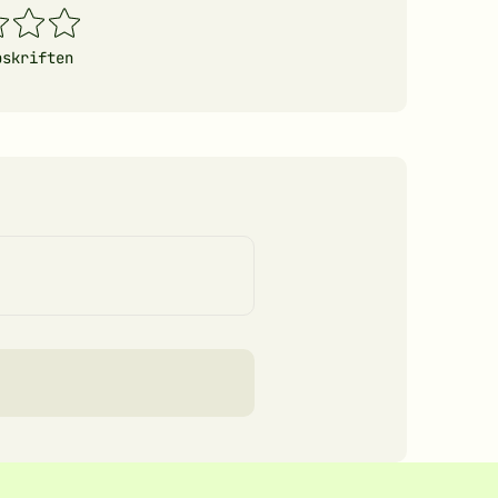
4
5
erner
stjerner
stjerner
pskriften