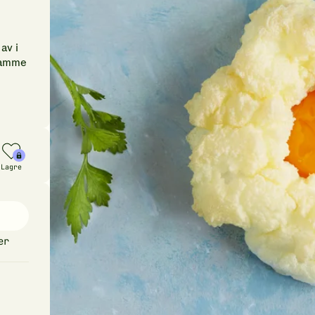
av i
 samme
Lagre
er