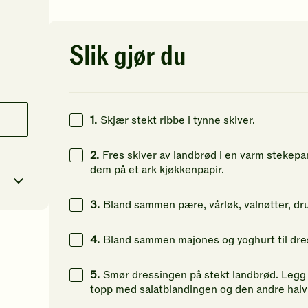
vurderinger.
av
vu
Bli
5
Bli
den
stjerner.
de
første
Klikk
fø
Slik gjør du
til
for
til
å
å
å
vurdere
gi
vu
denne
din
de
oppskriften.
vurdering.
op
1.
Skjær stekt ribbe i tynne skiver.
2.
Fres skiver av landbrød i en varm stekepa
dem på et ark kjøkkenpapir.
3.
Bland sammen pære, vårløk, valnøtter, druer
5
kcal
4.
Bland sammen majones og yoghurt til dress
54
g
5.
Smør dressingen på stekt landbrød. Legg 
topp med salatblandingen og den andre halv
29
g