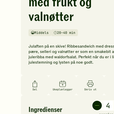
med frukt og
vurderinger.
Bli
valnøtter
den
første
til
å
Middels
20–40 min
Vanskelighetsgrad
Tilberedningstid
vurdere
denne
Julaften på en skive! Ribbesandwich med dress
oppskriften.
pære, selleri og valnøtter er som en smakebit 
juleribba med waldorfsalat. Perfekt når du er i li
julestemning og lysten på noe godt.
Del
Ukeplanlegger
Skriv ut
Ingredienser