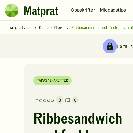
Hopp til hovedinnhold
Oppskrifter
Middagstips
Matprat
hjemmeside
Brødsmulesti
matprat.no
Oppskrifter
Ribbesandwich med frukt og va
Få full 
TAPAS/SMÅRETTER
0
0
Denne
oppskriften
Ribbesandwich
har
foreløpig
ingen