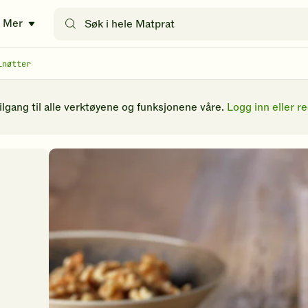
Søk
Mer
etter
oppskrifter
eller
lnøtter
filtre
tilgang til alle verktøyene og funksjonene våre.
Logg inn eller re