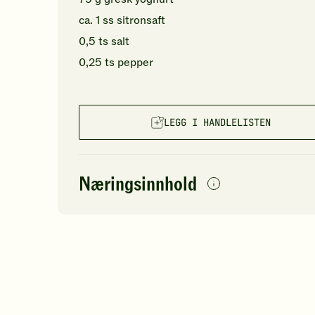
ca.
1
ss
sitronsaft
0,5
ts
salt
0,25
ts
pepper
LEGG I HANDLELISTEN
Næringsinnhold
per
porsjon
Navn på
Energi
antall
76
næringsstoffet
Fett
Protein