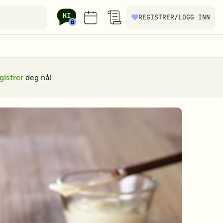
REGISTRER
/LOGG INN
gistrer
deg nå!