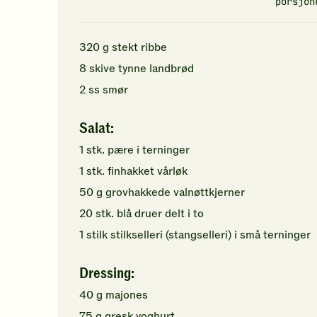
porsjon
320
g
stekt ribbe
8
skive
tynne
landbrød
2
ss
smør
Salat:
1
stk.
pære
i terninger
1
stk.
finhakket
vårløk
50
g
grovhakkede
valnøttkjerner
20
stk.
blå druer
delt i to
1
stilk
stilkselleri (stangselleri)
i små terninger
Dressing:
40
g
majones
75
g
gresk yoghurt