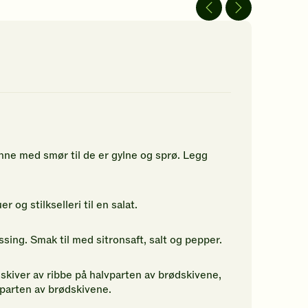
rderinger.
av
av
5
5
n
stjerner.
stjerner.
rste
Klikk
Klikk
for
for
å
å
rdere
gi
gi
nne
din
din
pskriften.
vurdering.
vurdering.
nne med smør til de er gylne og sprø. Legg
 og stilkselleri til en salat.
ing. Smak til med sitronsaft, salt og pepper.
skiver av ribbe på halvparten av brødskivene,
parten av brødskivene.