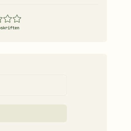
4
5
erner
stjerner
stjerner
pskriften