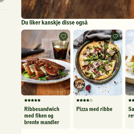
er
Du liker kanskje disse også
Ribbesandwich
Pizza
med
med
fiken
ribbe
og
-
brente
legg
mandler
til
-
favoritter
legg
til
favoritter
Denne
Denne
De
Ribbesandwich
Pizza med ribbe
Sa
oppskriften
oppskriften
op
med fiken og
re
har
har
ha
foreløpig
fått
fo
brente mandler
ingen
4
in