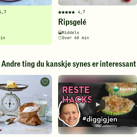
4,7
4,7
Denne
Ripsgelé
en
oppskriften
har
ghetsgrad
ingstid
Vanskelighetsgrad
Tilberedningstid
Middels
fått
min
Over 60 min
5
av
5
stjerner.
Andre ting du kanskje synes er interessant
Klikk
for
å
Mål
gi
og
din
vekt
.
-
vurdering.
legg
til
favoritter