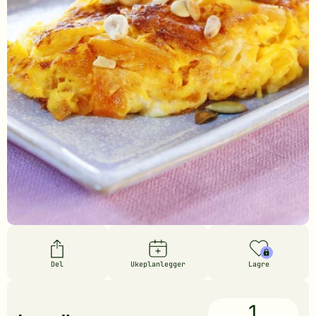
Del
Ukeplanlegger
Lagre
1