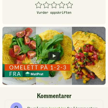
1
2
3
4
5
stjerner
stjerner
stjerner
stjerner
stjerner
Vurder oppskriften
Kommentarer