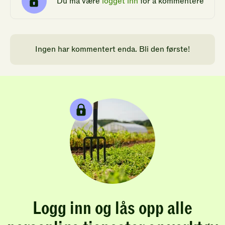
Du må være
logget inn
for å kommentere
Ingen har kommentert enda. Bli den første!
Logg inn og lås opp alle