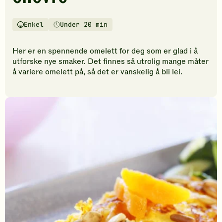
vurderinger.
Bli
den
Enkel
Under 20 min
Vanskelighetsgrad
Tilberedningstid
første
til
Her er en spennende omelett for deg som er glad i å
å
utforske nye smaker. Det finnes så utrolig mange måter
vurdere
å variere omelett på, så det er vanskelig å bli lei.
denne
oppskriften.