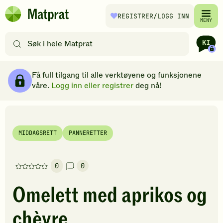
Hopp til hovedinnhold
REGISTRER
/LOGG INN
Matprat
MENY
hjemmeside
Søk
etter
oppskrifter
Ingredienser
Slik gjør du
Kommentarer
Brødsmulesti
eller
Få full tilgang til alle verktøyene og funksjonene
filtre
våre.
Logg inn eller registrer
deg nå!
MIDDAGSRETT
PANNERETTER
0
0
Denne
oppskriften
Omelett med aprikos og
har
foreløpig
chèvre
ingen