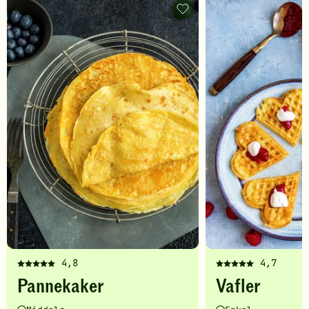
Pannekaker
-
legg
til
favoritter
4,8
4,7
Denne
Denne
Pannekaker
Vafler
oppskriften
oppskriften
har
har