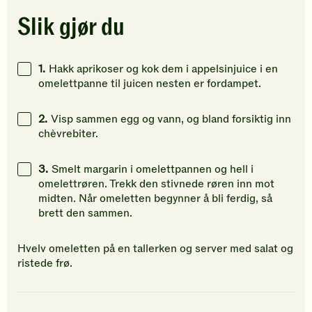
stjerner.
stjerner.
stjerner.
Klikk
Klikk
Klikk
Slik gjør du
for
for
for
å
å
å
gi
gi
gi
1.
Hakk aprikoser og kok dem i appelsinjuice i en
din
din
din
omelettpanne til juicen nesten er fordampet.
vurdering.
vurdering.
vurdering
2.
Visp sammen egg og vann, og bland forsiktig inn
chèvrebiter.
3.
Smelt margarin i omelettpannen og hell i
omelettrøren. Trekk den stivnede røren inn mot
midten. Når omeletten begynner å bli ferdig, så
brett den sammen.
Hvelv omeletten på en tallerken og server med salat og
ristede frø.