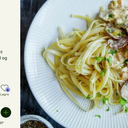
et
l og
Lagre
er