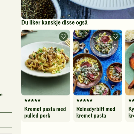
Du liker kanskje disse også
Kremet
Reinsdyrbif
pasta
med
med
kremet
pulled
pasta
pork
-
-
legg
legg
til
til
favoritter
favoritter
le
Denne
Denne
De
Kremet pasta med
Reinsdyrbiff med
Ky
oppskriften
oppskriften
op
pulled pork
kremet pasta
kr
har
har
ha
fått
fått
fåt
5
5
5