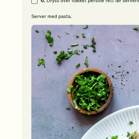
6.
Dryss over hakket persille rett før serveri
Server med pasta.