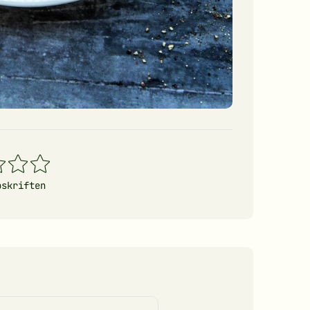
4
5
erner
stjerner
stjerner
pskriften