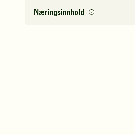
Næringsinnhold
per
porsjon
Navn på
Energi
antall
129
næringsstoffet
Fett
Protein
Karbohydrater