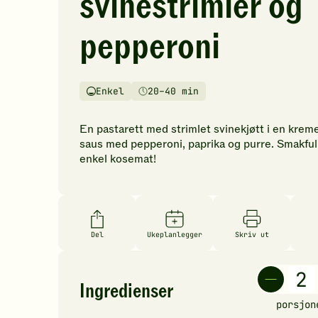
svinestrimler og
vurderinger.
Bli
pepperoni
den
første
til
å
Enkel
20–40 min
Vanskelighetsgrad
Tilberedningstid
vurdere
denne
En pastarett med strimlet svinekjøtt i en krem
oppskriften.
saus med pepperoni, paprika og purre. Smakful
enkel kosemat!
Del
Ukeplanlegger
Skriv ut
Ingredienser
porsjon