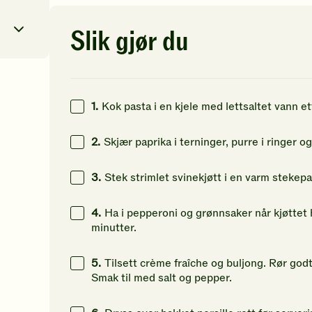
av
av
av
5
5
5
stjerner.
stjerner.
st
Slik gjør du
Klikk
Klikk
Kl
for
for
fo
å
å
å
2
kcal
gi
gi
gi
din
din
di
1.
Kok pasta i en kjele med lettsaltet vann e
88
g
vurdering.
vurdering.
vu
2.
Skjær paprika i terninger, purre i ringer og
59
g
64
g
3.
Stek strimlet svinekjøtt i en varm stekep
4.
Ha i pepperoni og grønnsaker når kjøttet ha
minutter.
5.
Tilsett crème fraîche og buljong. Rør god
Smak til med salt og pepper.