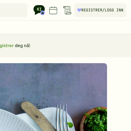
REGISTRER
/LOGG INN
gistrer
deg nå!