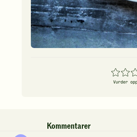
1
2
3
stjerner
stjerner
stj
Vurder op
Kommentarer