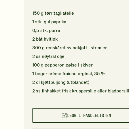
150
g
tørr
tagliatelle
1
stk.
gul paprika
0,5
stk.
purre
2
båt
hvitløk
300
g
renskåret svinekjøtt i strimler
2
ss
nøytral olje
100
g
pepperonipølse
i skiver
1
beger
crème fraîche orginal, 35 %
2
dl
kjøttbuljong (utblandet)
2
ss
finhakket
frisk kruspersille
eller bladpersil
LEGG I HANDLELISTEN