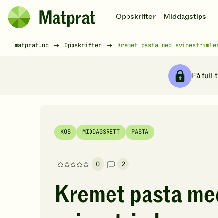
Hopp til hovedinnhold
Oppskrifter
Middagstips
Matprat
hjemmeside
Brødsmulesti
matprat.no
Oppskrifter
Kremet pasta med svinestrimle
Få full 
KOS
MIDDAGSRETT
PASTA
0
2
Denne
oppskriften
Kremet pasta me
har
foreløpig
ingen