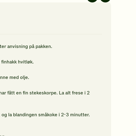
jerner.
ikk
r
n
tter anvisning på pakken.
rdering.
 finhakk hvitløk.
anne med olje.
r fått en fin stekeskorpe. La alt frese i 2
t og la blandingen småkoke i 2-3 minutter.