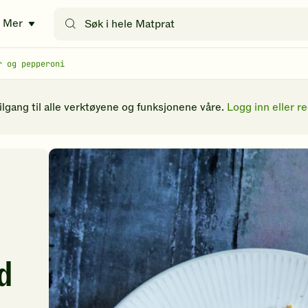
Søk
Mer
etter
oppskrifter
eller
r og pepperoni
filtre
tilgang til alle verktøyene og funksjonene våre.
Logg inn eller re
d