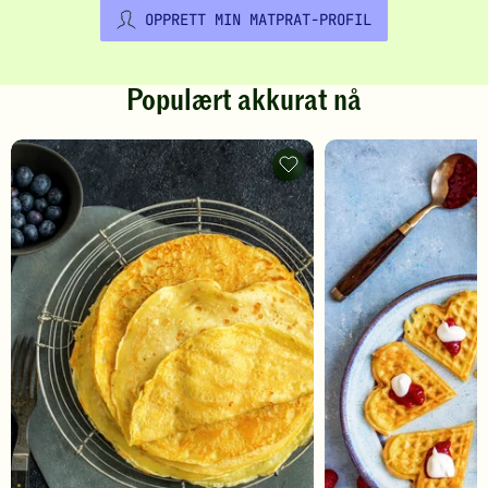
OPPRETT MIN MATPRAT-PROFIL
Populært akkurat nå
Pannekaker
-
legg
til
favoritter