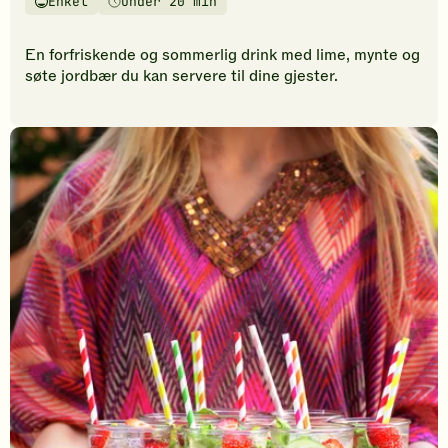
Enkel
Under 20 min
vurderinger.
Vanskelighetsgrad
Tilberedningstid
Bli
den
En forfriskende og sommerlig drink med lime, mynte og
første
søte jordbær du kan servere til dine gjester.
til
å
vurdere
denne
oppskriften.