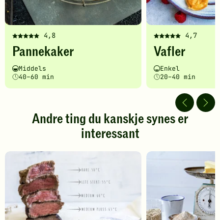
4,8
4,7
Denne
Denne
Pannekaker
Vafler
oppskriften
oppskriften
har
har
Vanskelighetsgrad
Tilberedningstid
Vanskelighetsgrad
Tilberedningstid
Middels
Enkel
fått
fått
40–60 min
20–40 min
5
5
av
av
5
5
stjerner.
stjerner.
Andre ting du kanskje synes er
Klikk
Klikk
interessant
for
for
å
å
gi
gi
din
din
vurdering.
vurdering.