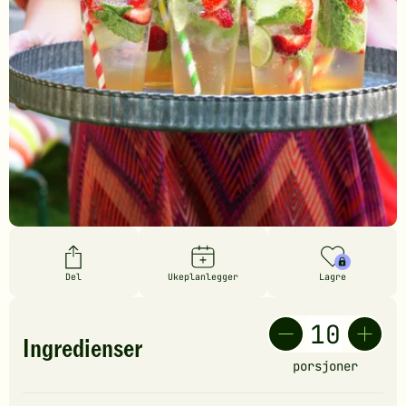
Del
Ukeplanlegger
Lagre
Ingredienser
porsjoner