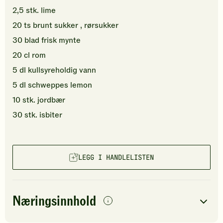
2,5
stk.
lime
20
ts
brunt sukker
, rørsukker
30
blad
frisk mynte
20
cl
rom
5
dl
kullsyreholdig
vann
5
dl
schweppes lemon
10
stk.
jordbær
30
stk.
isbiter
LEGG I HANDLELISTEN
Næringsinnhold
per
porsjon