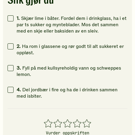
Slik gjør du
Klikk
Klikk
Klikk
for
for
for
å
å
å
1.
Skjær lime i båter. Fordel dem i drinkglass, ha i et
gi
gi
gi
par ts sukker og mynteblader. Mos det sammen
din
din
din
med en skje eller baksiden av en sleiv.
vurdering.
vurdering.
vurdering
2.
Ha rom i glassene og rør godt til alt sukkeret er
oppløst.
3.
Fyll på med kullsyreholdig vann og schweppes
lemon.
4.
Del jordbær i fire og ha de i drinken sammen
med isbiter.
1
2
3
4
5
stjerner
stjerner
stjerner
stjerner
stjerner
Vurder oppskriften