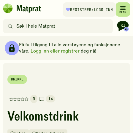
Hopp til hovedinnhold
REGISTRER
/LOGG INN
Matprat
MENY
hjemmeside
Søk
etter
oppskrifter
Ingredienser
Slik gjør du
Kommentarer
Brødsmulesti
eller
Få full tilgang til alle verktøyene og funksjonene
filtre
våre.
Logg inn eller registrer
deg nå!
DRIKKE
0
14
Denne
oppskriften
Velkomstdrink
har
foreløpig
ingen