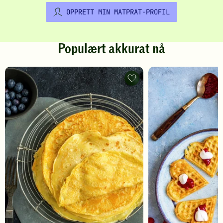
OPPRETT MIN MATPRAT-PROFIL
Populært akkurat nå
Pannekaker
-
legg
til
favoritter