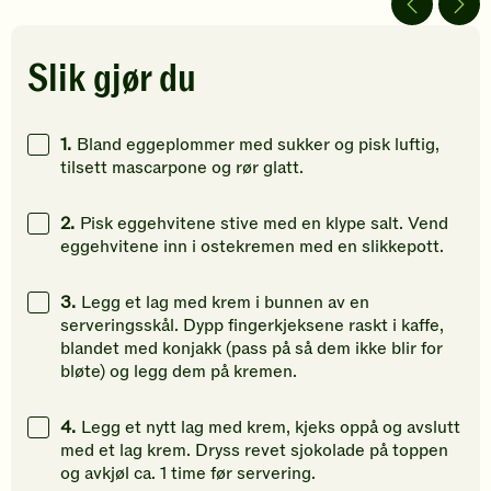
av
av
av
5
5
5
stjerner.
stjerner.
stjerner.
Slik gjør du
Klikk
Klikk
Klikk
for
for
for
å
å
å
1.
Bland eggeplommer med sukker og pisk luftig,
gi
gi
gi
tilsett mascarpone og rør glatt.
din
din
din
vurdering.
vurdering.
vurdering
2.
Pisk eggehvitene stive med en klype salt. Vend
eggehvitene inn i ostekremen med en slikkepott.
3.
Legg et lag med krem i bunnen av en
serveringsskål. Dypp fingerkjeksene raskt i kaffe,
blandet med konjakk (pass på så dem ikke blir for
bløte) og legg dem på kremen.
4.
Legg et nytt lag med krem, kjeks oppå og avslutt
med et lag krem. Dryss revet sjokolade på toppen
og avkjøl ca. 1 time før servering.