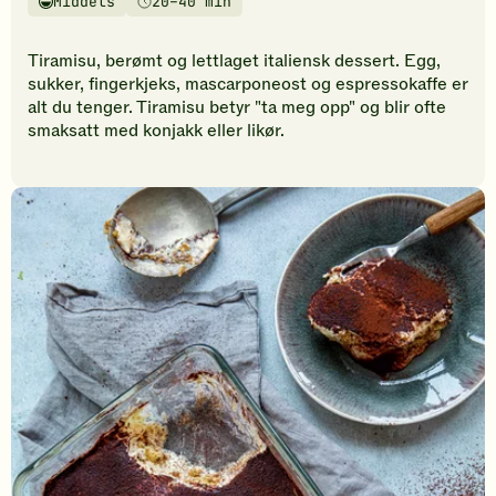
Middels
20–40 min
vurderinger.
Vanskelighetsgrad
Tilberedningstid
Bli
den
Tiramisu, berømt og lettlaget italiensk dessert. Egg,
første
sukker, fingerkjeks, mascarponeost og espressokaffe er
til
alt du tenger. Tiramisu betyr "ta meg opp" og blir ofte
å
smaksatt med konjakk eller likør.
vurdere
denne
oppskriften.