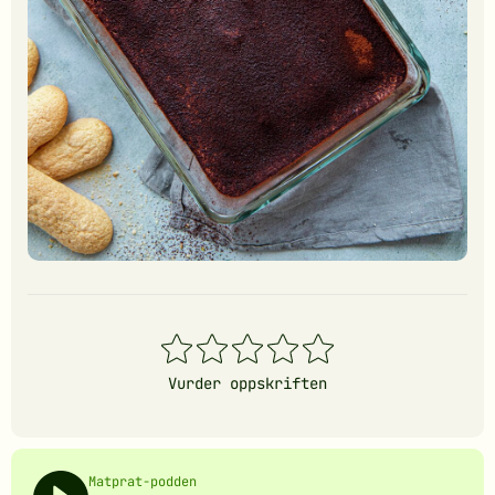
1
2
3
4
5
stjerner
stjerner
stjerner
stjerner
stjerner
Vurder oppskriften
Matprat-podden