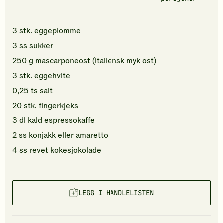
3
stk.
eggeplomme
3
ss
sukker
250
g
mascarponeost
(italiensk myk ost)
3
stk.
eggehvite
0,25
ts
salt
20
stk.
fingerkjeks
3
dl
kald
espressokaffe
2
ss
konjakk
eller amaretto
4
ss
revet
kokesjokolade
LEGG I HANDLELISTEN