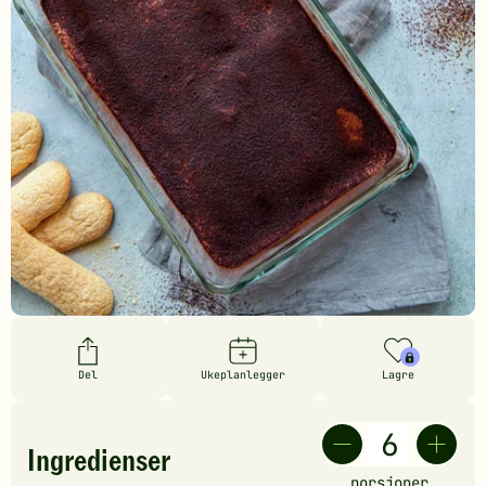
Del
Ukeplanlegger
Lagre
Ingredienser
porsjoner