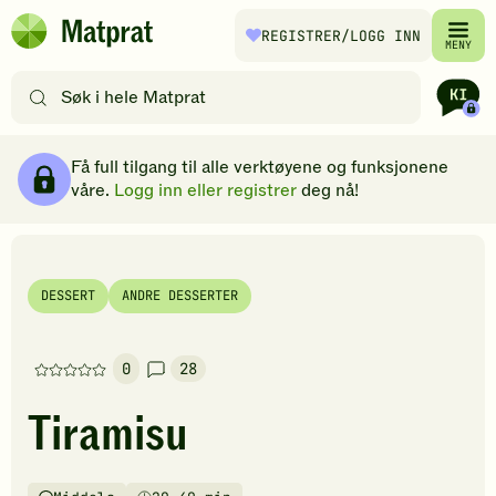
Hopp til hovedinnhold
REGISTRER
/LOGG INN
Matprat
MENY
hjemmeside
Søk
etter
oppskrifter
Ingredienser
Slik gjør du
Kommentarer
Brødsmulesti
eller
Få full tilgang til alle verktøyene og funksjonene
filtre
våre.
Logg inn eller registrer
deg nå!
DESSERT
ANDRE DESSERTER
0
28
Denne
oppskriften
Tiramisu
har
foreløpig
ingen