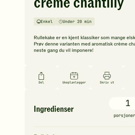
crème chantilly
vurderinger.
Bli
den
Enkel
Under 20 min
første
Vanskelighetsgrad
Tilberedningstid
til
å
Rullekake er en kjent klassiker som mange elsk
vurdere
Prøv denne varianten med aromatisk crème cha
denne
neste gang du vil imponere!
oppskriften.
Del
Ukeplanlegger
Skriv ut
1
Ingredienser
porsjone