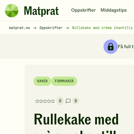
Hopp til hovedinnhold
Oppskrifter
Middagstips
Matprat
hjemmeside
Brødsmulesti
matprat.no
Oppskrifter
Rullekake med crème chantilly
Få full 
KAKER
FORMKAKER
0
0
Denne
oppskriften
Rullekake med
har
foreløpig
ingen