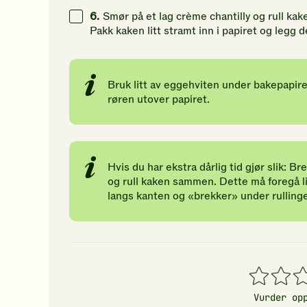
6.
Smør på et lag crème chantilly og rull ka
Pakk kaken litt stramt inn i papiret og legg 
Bruk litt av eggehviten under bakepapiret 
røren utover papiret.
Hvis du har ekstra dårlig tid gjør slik: Br
og rull kaken sammen. Dette må foregå lit
langs kanten og «brekker» under rulling
1
2
3
stjerner
stjerner
stj
Vurder op