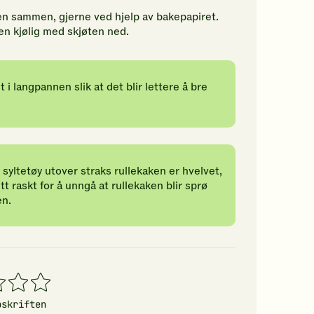
ken sammen, gjerne ved hjelp av bakepapiret.
den kjølig med skjøten ned.
i langpannen slik at det blir lettere å bre
e syltetøy utover straks rullekaken er hvelvet,
t raskt for å unngå at rullekaken blir sprø
en.
4
5
erner
stjerner
stjerner
pskriften