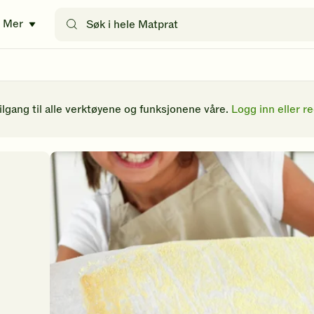
Søk
Mer
etter
oppskrifter
eller
filtre
tilgang til alle verktøyene og funksjonene våre.
Logg inn eller re