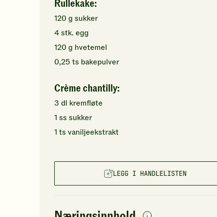
Rullekake:
120
g
sukker
4
stk.
egg
120
g
hvetemel
0,25
ts
bakepulver
Crème chantilly:
3
dl
kremfløte
1
ss
sukker
1
ts
vaniljeekstrakt
LEGG I HANDLELISTEN
Næringsinnhold