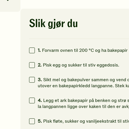
av
av
av
5
5
5
stjerner.
stjerner.
st
Klikk
Klikk
Kl
Slik gjør du
0
kcal
for
for
fo
å
å
å
137
g
gi
gi
gi
din
din
di
51
g
vurdering.
vurdering.
vu
1.
Forvarm ovnen til 200 °C og ha bakepapir 
207
g
2.
Pisk egg og sukker til stiv eggedosis.
3.
Sikt mel og bakepulver sammen og vend de
utover en bakepapirkledd langpanne. Stek ka
4.
Legg et ark bakepapir på benken og strø s
la langpannen ligge over kaken til den er avkj
5.
Pisk fløte, sukker og vaniljeekstrakt til st