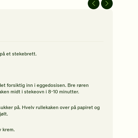
av
5
jerner.
stjerner.
ikk
Klikk
r
for
å
gi
n
din
rdering.
vurdering.
på et stekebrett.
t forsiktig inn i eggedosisen. Bre røren
ken midt i stekeovn i 8-10 minutter.
ukker på. Hvelv rullekaken over på papiret og
ølt.
iv krem.