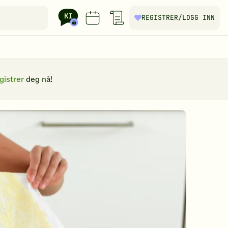
REGISTRER
/LOGG INN
gistrer
deg nå!