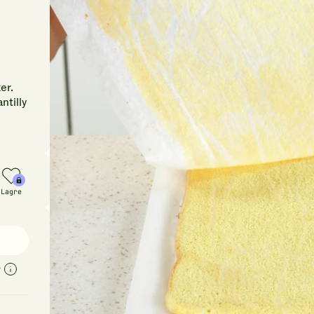
er.
ntilly
Lagre
r