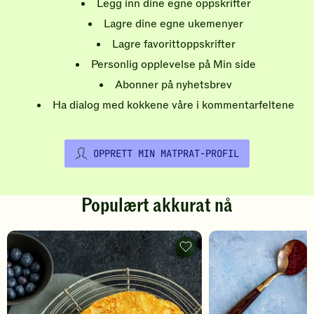
Legg inn dine egne oppskrifter
Lagre dine egne ukemenyer
Lagre favorittoppskrifter
Personlig opplevelse på Min side
Abonner på nyhetsbrev
Ha dialog med kokkene våre i kommentarfeltene
OPPRETT MIN MATPRAT-PROFIL
Populært akkurat nå
Pannekaker
-
legg
til
favoritter