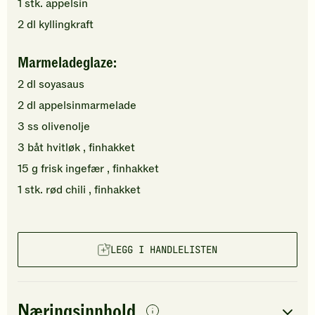
1
stk.
appelsin
2
dl
kyllingkraft
Marmeladeglaze:
2
dl
soyasaus
2
dl
appelsinmarmelade
3
ss
olivenolje
3
båt
hvitløk
, finhakket
15
g
frisk ingefær
, finhakket
1
stk.
rød chili
, finhakket
LEGG I HANDLELISTEN
Næringsinnhold