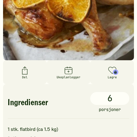
Del
Ukeplanlegger
Lagre
6
Ingredienser
porsjoner
1
stk.
flatbird (ca 1.5 kg)