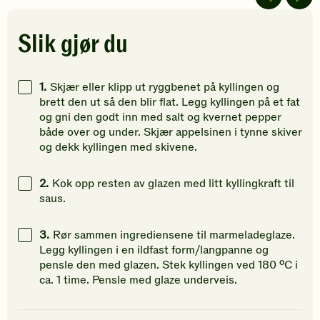
5
5
5
stjerner.
stjerner.
stjerner.
Klikk
Klikk
Klikk
Slik gjør du
for
for
for
å
å
å
gi
gi
gi
1.
Skjær eller klipp ut ryggbenet på kyllingen og
din
din
din
brett den ut så den blir flat. Legg kyllingen på et fat
vurdering.
vurdering.
vurdering
og gni den godt inn med salt og kvernet pepper
både over og under. Skjær appelsinen i tynne skiver
og dekk kyllingen med skivene.
2.
Kok opp resten av glazen med litt kyllingkraft til
saus.
3.
Rør sammen ingrediensene til marmeladeglaze.
Legg kyllingen i en ildfast form/langpanne og
pensle den med glazen. Stek kyllingen ved 180 ºC i
ca. 1 time. Pensle med glaze underveis.