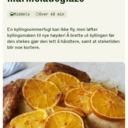
vurderinger.
Bli
den
Middels
Over 60 min
Vanskelighetsgrad
Tilberedningstid
første
til
En kyllingsommerfugl kan ikke fly, men løfter
å
kyllingsmaken til nye høyder! Å brette ut kyllingen før
vurdere
den stekes gjør den lett å håndtere, samt at steketiden
denne
blir noe kortere.
oppskriften.