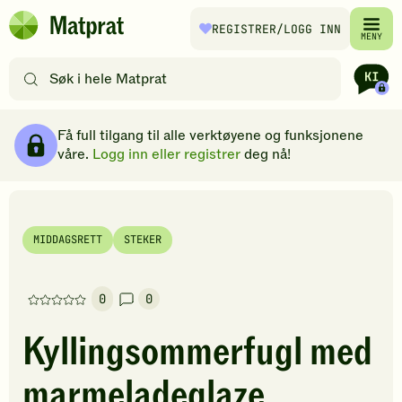
Hopp til hovedinnhold
REGISTRER
/LOGG INN
Matprat
MENY
hjemmeside
Søk
etter
oppskrifter
Ingredienser
Slik gjør du
Kommentarer
Brødsmulesti
eller
Få full tilgang til alle verktøyene og funksjonene
filtre
våre.
Logg inn eller registrer
deg nå!
MIDDAGSRETT
STEKER
0
0
Denne
oppskriften
Kyllingsommerfugl med
har
foreløpig
marmeladeglaze
ingen