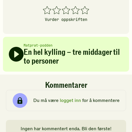
1
2
3
4
5
stjerner
stjerner
stjerner
stjerner
stjerner
Vurder oppskriften
Matprat-podden
En hel kylling – tre middager til
to personer
Kommentarer
Du må være
logget inn
for å kommentere
Ingen har kommentert enda. Bli den første!