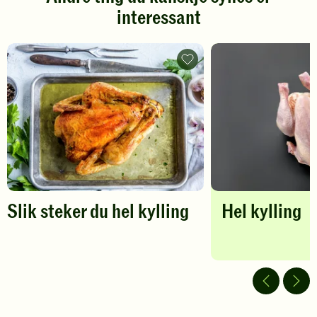
Klikk
Klikk
interessant
for
for
å
å
gi
gi
din
din
Slik
vurdering.
steker
vurdering.
du
hel
kylling
-
legg
til
favoritter
Slik steker du hel kylling
Hel kylling