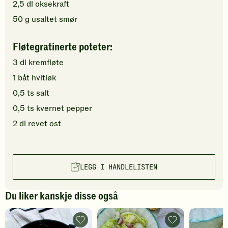
2,5
dl
oksekraft
50
g
usaltet smør
Fløtegratinerte poteter:
3
dl
kremfløte
1
båt
hvitløk
0,5
ts
salt
0,5
ts
kvernet pepper
2
dl
revet ost
LEGG I HANDLELISTEN
Du liker kanskje disse også
Culotte
Culotte