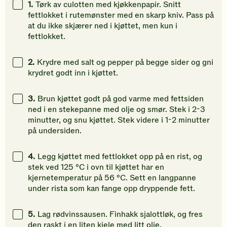
1.
Tørk av culotten med kjøkkenpapir. Snitt
din
din
din
fettlokket i rutemønster med en skarp kniv. Pass på
vurdering.
vurdering.
vurdering
at du ikke skjærer ned i kjøttet, men kun i
fettlokket.
2.
Krydre med salt og pepper på begge sider og gni
krydret godt inn i kjøttet.
3.
Brun kjøttet godt på god varme med fettsiden
ned i en stekepanne med olje og smør. Stek i 2-3
minutter, og snu kjøttet. Stek videre i 1-2 minutter
på undersiden.
4.
Legg kjøttet med fettlokket opp på en rist, og
stek ved 125 °C i ovn til kjøttet har en
kjernetemperatur på 56 °C. Sett en langpanne
under rista som kan fange opp dryppende fett.
5.
Lag rødvinssausen. Finhakk sjalottløk, og fres
den raskt i en liten kjele med litt olje.