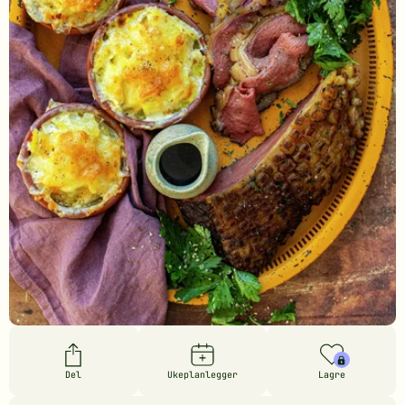
Del
Ukeplanlegger
Lagre