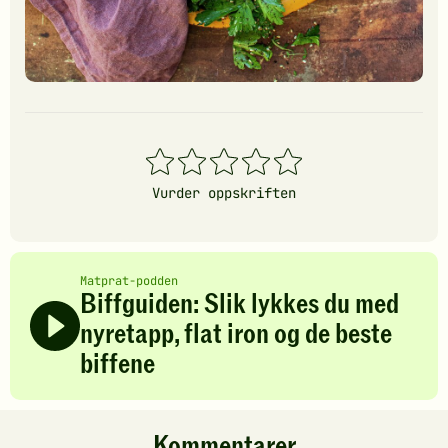
1
2
3
4
5
stjerner
stjerner
stjerner
stjerner
stjerner
Vurder oppskriften
Matprat-podden
Biffguiden: Slik lykkes du med
nyretapp, flat iron og de beste
biffene
Kommentarer