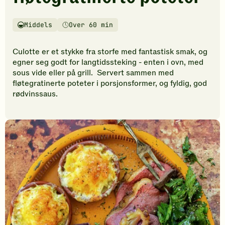
vurderinger.
Bli
den
Middels
Over 60 min
Vanskelighetsgrad
Tilberedningstid
første
til
Culotte er et stykke fra storfe med fantastisk smak, og
å
egner seg godt for langtidssteking - enten i ovn, med
vurdere
sous vide eller på grill. Servert sammen med
denne
fløtegratinerte poteter i porsjonsformer, og fyldig, god
oppskriften.
rødvinssaus.