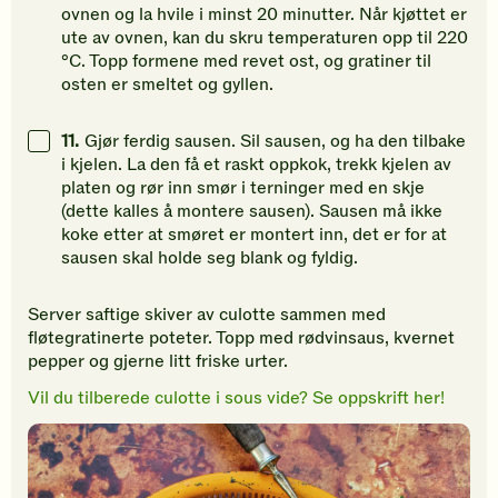
ovnen og la hvile i minst 20 minutter. Når kjøttet er
ute av ovnen, kan du skru temperaturen opp til 220
°C. Topp formene med revet ost, og gratiner til
osten er smeltet og gyllen.
11.
Gjør ferdig sausen. Sil sausen, og ha den tilbake
i kjelen. La den få et raskt oppkok, trekk kjelen av
platen og rør inn smør i terninger med en skje
(dette kalles å montere sausen). Sausen må ikke
koke etter at smøret er montert inn, det er for at
sausen skal holde seg blank og fyldig.
Server saftige skiver av culotte sammen med
fløtegratinerte poteter. Topp med rødvinsaus, kvernet
pepper og gjerne litt friske urter.
Vil du tilberede culotte i sous vide? Se oppskrift her!