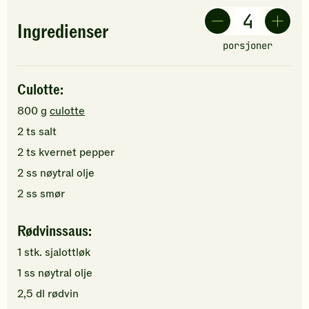
Ingredienser
porsjoner
Culotte:
800
g
culotte
2
ts
salt
2
ts
kvernet pepper
2
ss
nøytral olje
2
ss
smør
Rødvinssaus:
1
stk.
sjalottløk
1
ss
nøytral olje
2,5
dl
rødvin