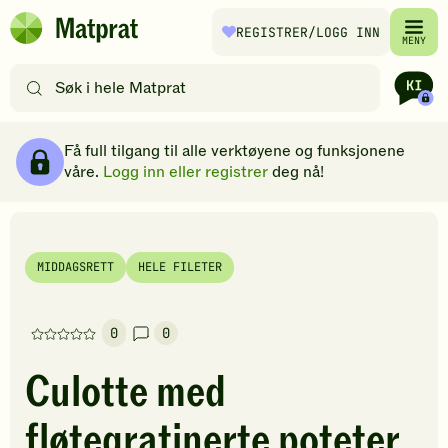
Hopp til hovedinnhold
REGISTRER
/LOGG INN
Matprat
MENY
hjemmeside
Søk
etter
oppskrifter
Ingredienser
Slik gjør du
Kommentarer
Brødsmulesti
eller
Få full tilgang til alle verktøyene og funksjonene
filtre
våre.
Logg inn eller registrer
deg nå!
MIDDAGSRETT
HELE FILETER
0
0
Denne
oppskriften
Culotte med
har
foreløpig
fløtegratinerte poteter
ingen