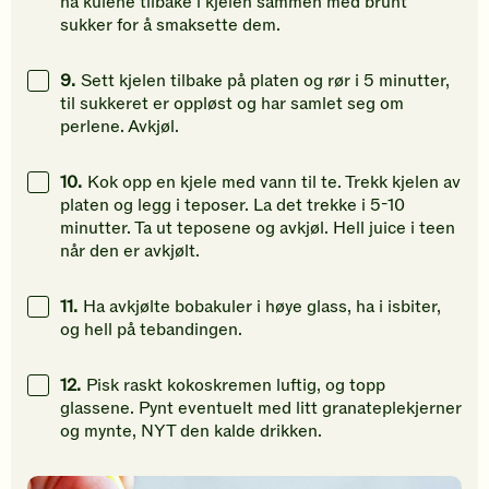
ha kulene tilbake i kjelen sammen med brunt
sukker for å smaksette dem.
9.
Sett kjelen tilbake på platen og rør i 5 minutter,
til sukkeret er oppløst og har samlet seg om
perlene. Avkjøl.
10.
Kok opp en kjele med vann til te. Trekk kjelen av
platen og legg i teposer. La det trekke i 5-10
minutter. Ta ut teposene og avkjøl. Hell juice i teen
når den er avkjølt.
11.
Ha avkjølte bobakuler i høye glass, ha i isbiter,
og hell på tebandingen.
12.
Pisk raskt kokoskremen luftig, og topp
glassene. Pynt eventuelt med litt granateplekjerner
og mynte, NYT den kalde drikken.