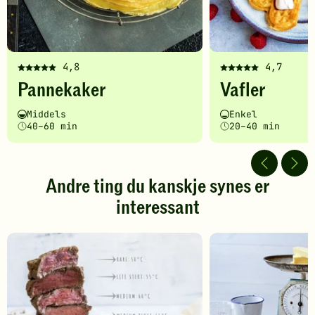
4,8
4,7
Denne
Denne
Pannekaker
Vafler
oppskriften
oppskriften
har
har
Vanskelighetsgrad
Tilberedningstid
Vanskelighetsgrad
Tilberedningstid
Middels
Enkel
fått
fått
40–60 min
20–40 min
5
5
av
av
5
5
stjerner.
stjerner.
Andre ting du kanskje synes er
Klikk
Klikk
interessant
for
for
å
å
gi
gi
din
din
vurdering.
vurdering.