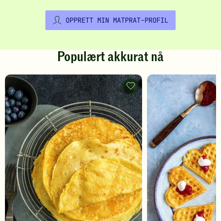
OPPRETT MIN MATPRAT-PROFIL
Populært akkurat nå
Pannekaker
-
legg
til
favoritter