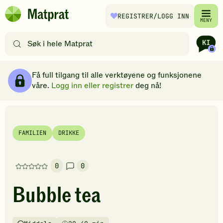
Hopp til hovedinnhold
REGISTRER
/LOGG INN
Matprat
MENY
hjemmeside
Søk
etter
oppskrifter
Ingredienser
Slik gjør du
Kommentarer
Brødsmulesti
eller
Få full tilgang til alle verktøyene og funksjonene
filtre
våre.
Logg inn eller registrer
deg nå!
FAMILIEN
DRIKKE
0
0
Denne
oppskriften
Bubble tea
har
foreløpig
ingen