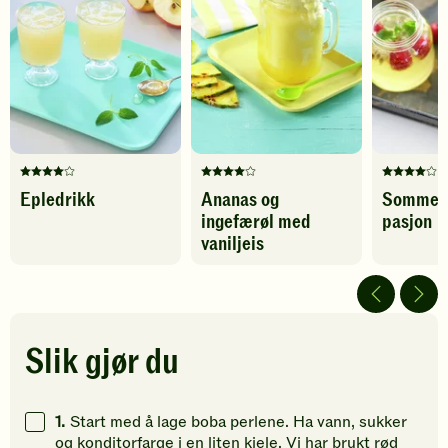
Protein
2
g
favoritter
vaniljeis
-
legg
Karbohydrater
75
g
til
favoritter
Denne
Denne
Denne
Epledrikk
Ananas og
Sommer
oppskriften
oppskriften
oppskrif
ingefærøl med
pasjon
har
har
har
fått
fått
fått
vaniljeis
4
4
4
av
av
av
5
5
5
stjerner.
stjerner.
stjerner.
Klikk
Klikk
Klikk
Slik gjør du
for
for
for
å
å
å
gi
gi
gi
1.
Start med å lage boba perlene. Ha vann, sukker
din
din
din
og konditorfarge i en liten kjele. Vi har brukt rød