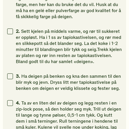
vurdering.
vurdering.
vurdering
farge, men her kan du bruke det du vil. Husk at du
må ha en gelé eller pulverfarge av god kvalitet for å
få skikkelig farge på deigen.
2.
Sett kjelen på middels varme, og rør til sukkeret
er oppløst. Ha i 1 ss av tapiokastivelsen, og rør med
en slikkepott så det blander seg. La det koke i 1-2
minutter til blandingen blir tykk og seig.Trekk kjelen
av platen og rør inn resten av tapiokastivelsen.
Bland godt til du har samlet «deigen».
3.
Ha deigen på benken og kna den sammen til den
blir myk og jevn. Dryss litt mer tapiokastivelse på
benken om deigen er veldig klissete og fester seg.
4.
Ta av en liten del av deigen og legg resten i en
zip-lock pose, så den holder seg myk. Trill ut deigen
til lange og tynne pølser, 0,5-1 cm tykk. Og kutt
dem i små terninger. Rull terningene i hendene til
små kuler. Kulene vil svelle noe under koking, lag