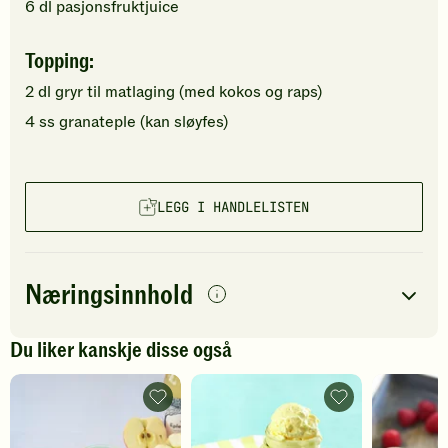
6
dl
pasjonsfruktjuice
Topping:
2
dl
gryr til matlaging
(med kokos og raps)
4
ss
granateple
(kan sløyfes)
LEGG I HANDLELISTEN
Næringsinnhold
per
porsjon
Du liker kanskje disse også
Navn på
Energi
antall
424
kcal
næringsstoffet
Epledrikk
Ananas
-
og
Fett
13
g
legg
ingefærøl
til
med