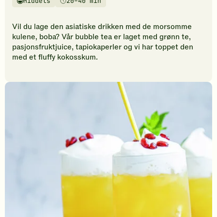
Middels
20–40 min
vurderinger.
Vanskelighetsgrad
Tilberedningstid
Bli
den
Vil du lage den asiatiske drikken med de morsomme
første
kulene, boba? Vår bubble tea er laget med grønn te,
til
pasjonsfruktjuice, tapiokaperler og vi har toppet den
å
med et fluffy kokosskum.
vurdere
denne
oppskriften.