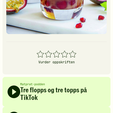
1
2
3
4
5
stjerner
stjerner
stjerner
stjerner
stjerner
Vurder oppskriften
Matprat-podden
Tre flopps og tre topps på
TikTok